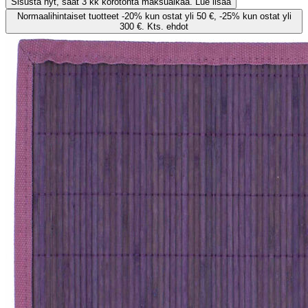
Sisusta nyt, saat 3 kk korotonta maksuaikaa. Lue lisää
Normaalihintaiset tuotteet -20% kun ostat yli 50 €, -25% kun ostat yli
300 €. Kts. ehdot