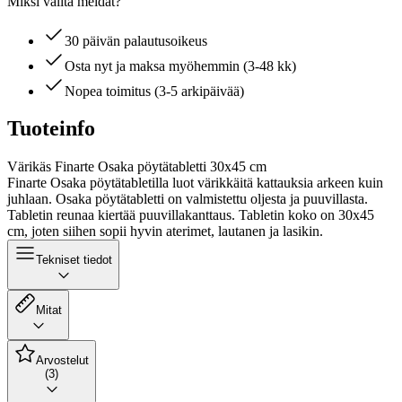
Miksi valita meidät?
30 päivän palautusoikeus
Osta nyt ja maksa myöhemmin (3-48 kk)
Nopea toimitus (3-5 arkipäivää)
Tuoteinfo
Värikäs Finarte Osaka pöytätabletti 30x45 cm
Finarte Osaka pöytätabletilla luot värikkäitä kattauksia arkeen kuin
juhlaan. Osaka pöytätabletti on valmistettu oljesta ja puuvillasta.
Tabletin reunaa kiertää puuvillakanttaus. Tabletin koko on 30x45
cm, joten siihen sopii hyvin aterimet, lautanen ja lasikin.
Tekniset tiedot
Mitat
Arvostelut
(3)