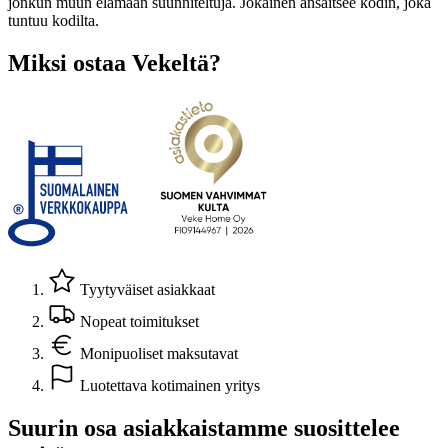
jonkun muun elämään suunniteltuja. Jokainen ansaitsee kodin, joka
tuntuu kodilta.
Miksi ostaa Vekeltä?
Tyytyväiset asiakkaat
Nopeat toimitukset
Monipuoliset maksutavat
Luotettava kotimainen yritys
Suurin osa asiakkaistamme suosittelee