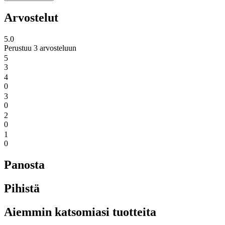
Arvostelut
5.0
Perustuu 3 arvosteluun
5
3
4
0
3
0
2
0
1
0
Panosta
Pihistä
Aiemmin katsomiasi tuotteita