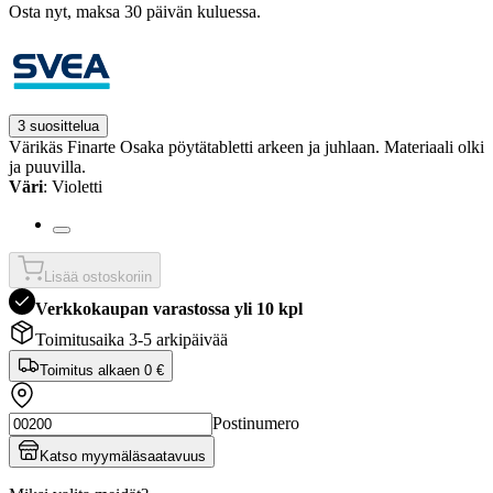
Osta nyt, ­maksa 30 päivän kuluessa.
3 suosittelua
Värikäs Finarte Osaka pöytätabletti arkeen ja juhlaan. Materiaali olki
ja puuvilla.
Väri
: Violetti
Lisää ostoskoriin
Verkkokaupan varastossa yli 10 kpl
Toimitusaika 3-5 arkipäivää
Toimitus alkaen
0 €
Postinumero
Katso myymäläsaatavuus