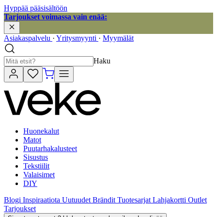
Hyppää pääsisältöön
Tarjoukset voimassa vain enää:
Asiakaspalvelu
·
Yritysmyynti
·
Myymälät
Haku
Huonekalut
Matot
Puutarhakalusteet
Sisustus
Tekstiilit
Valaisimet
DIY
Blogi
Inspiraatiota
Uutuudet
Brändit
Tuotesarjat
Lahjakortti
Outlet
Tarjoukset