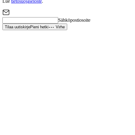
Lue
tietosuojaseloste
.
Sähköpostiosoite
Tilaa uutiskirje
Pieni hetki
Virhe