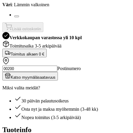
Väri
: Lämmin valkoinen
Lisää ostoskoriin
Verkkokaupan varastossa yli 10 kpl
Toimitusaika 3-5 arkipäivää
Toimitus alkaen
0 €
Postinumero
Katso myymäläsaatavuus
Miksi valita meidät?
30 päivän palautusoikeus
Osta nyt ja maksa myöhemmin (3-48 kk)
Nopea toimitus (3-5 arkipäivää)
Tuoteinfo