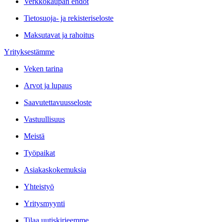
Verkkokaupan ehdot
Tietosuoja- ja rekisteriseloste
Maksutavat ja rahoitus
Yrityksestämme
Veken tarina
Arvot ja lupaus
Saavutettavuusseloste
Vastuullisuus
Meistä
Työpaikat
Asiakaskokemuksia
Yhteistyö
Yritysmyynti
Tilaa uutiskirjeemme