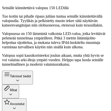
Seinälle kiinnitettävä valopuu 150 LEDillä
Tuo kotiin tai pihalle ripaus juhlan tuntua seinälle kiinnitettävällä
valopuulla. Tyylikäs ja pelkistetty muoto tekee siitä näyttävän
katseenvangitsijan niin olohuoneessa, eteisessä kuin terassillakin.
Valopuussa on 150 lämmintä valkoista LED-valoa, jotka levittävät
pehmeää tunnelmaa ympärilleen. Pitkä 3 metrin liitäntäjohto
helpottaa sijoittelua, ja mukana tuleva IP44-luokiteltu muuntaja
varmistaa turvallisen käytön niin sisällä kuin ulkona.
Valopuu sopii kausikoristeeksi joulun aikaan, mutta yhtä hyvin se
voi valaista arki-iltoja ympäri vuoden. Helppo tapa luoda seinälle
tunnelmallinen ja moderni valaistusratkaisu.
Tekniset tiedot
Mitat
Arvostelut