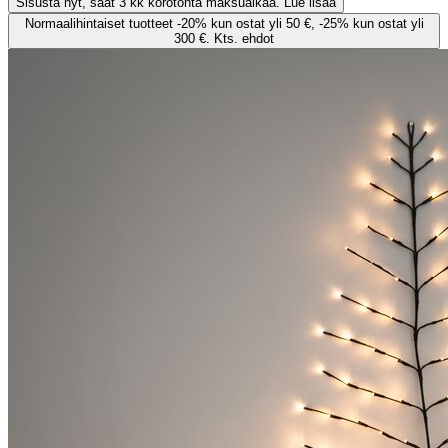
Sisusta nyt, saat 3 kk korotonta maksuaikaa. Lue lisää
Normaalihintaiset tuotteet -20% kun ostat yli 50 €, -25% kun ostat yli
300 €. Kts. ehdot