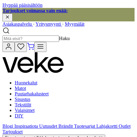
Hyppää pääsisältöön
Tarjoukset voimassa vain enää:
Asiakaspalvelu
·
Yritysmyynti
·
Myymälät
Haku
Huonekalut
Matot
Puutarhakalusteet
Sisustus
Tekstiilit
Valaisimet
DIY
Blogi
Inspiraatiota
Uutuudet
Brändit
Tuotesarjat
Lahjakortti
Outlet
Tarjoukset