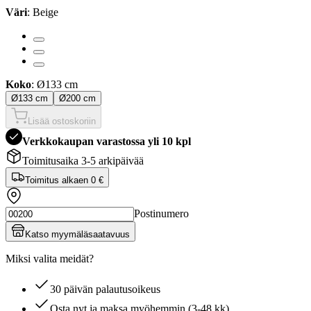
Väri
: Beige
Koko
: Ø133 cm
Ø133 cm
Ø200 cm
Lisää ostoskoriin
Verkkokaupan varastossa yli 10 kpl
Toimitusaika 3-5 arkipäivää
Toimitus alkaen
0 €
Postinumero
Katso myymäläsaatavuus
Miksi valita meidät?
30 päivän palautusoikeus
Osta nyt ja maksa myöhemmin (3-48 kk)