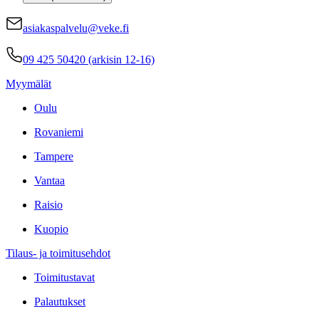
asiakaspalvelu@veke.fi
09 425 50420 (arkisin 12-16)
Myymälät
Oulu
Rovaniemi
Tampere
Vantaa
Raisio
Kuopio
Tilaus- ja toimitusehdot
Toimitustavat
Palautukset