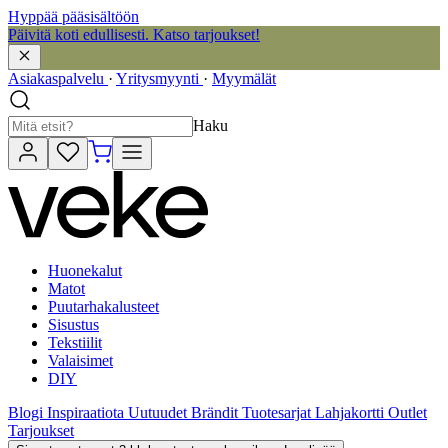
Hyppää pääsisältöön
Päivitä koti edullisesti. Katso tarjoukset!
Asiakaspalvelu
·
Yritysmyynti
·
Myymälät
Haku
Huonekalut
Matot
Puutarhakalusteet
Sisustus
Tekstiilit
Valaisimet
DIY
Blogi
Inspiraatiota
Uutuudet
Brändit
Tuotesarjat
Lahjakortti
Outlet
Tarjoukset