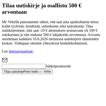
Tilaa uutiskirje ja osallistu 500 €
arvontaan
Me Vekellä panostamme siihen, että saat aina ajankohtaista tietoa
kodin tyyleistä, trendeistä, uutuuksista sekä tarjouksista. Tilaa
uutiskirjeemme, niin saat -10 € alennuksen seuraavasta yli 100 €
ostoksestasi ja olet mukana 500 € lahjakortin arvonnassa. Arvonta
suoritetaan kaikkien 16.8.2026 mennessä uutiskirjeen tilanneiden
kesken. Voittajaan olemme yhteydessä henkilökohtaisesti.
Lue
tietosuojaseloste
.
Sähköpostiosoite
Tilaa uutiskirje
Pieni hetki
Virhe