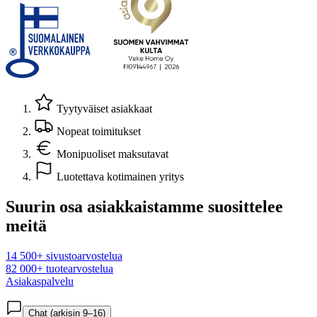
Tyytyväiset asiakkaat
Nopeat toimitukset
Monipuoliset maksutavat
Luotettava kotimainen yritys
Suurin osa asiakkaistamme suosittelee
meitä
14 500+ sivustoarvostelua
82 000+ tuotearvostelua
Asiakaspalvelu
Chat (arkisin 9–16)