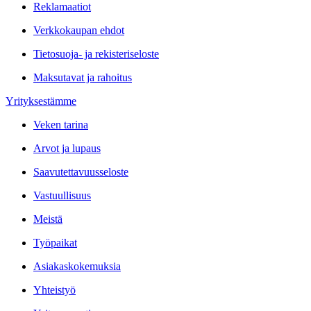
Reklamaatiot
Verkkokaupan ehdot
Tietosuoja- ja rekisteriseloste
Maksutavat ja rahoitus
Yrityksestämme
Veken tarina
Arvot ja lupaus
Saavutettavuusseloste
Vastuullisuus
Meistä
Työpaikat
Asiakaskokemuksia
Yhteistyö