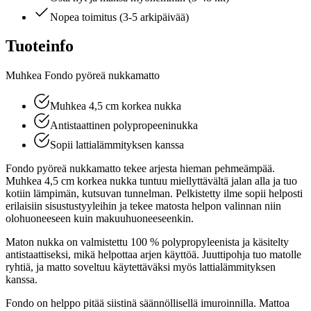
Nopea toimitus (3-5 arkipäivää)
Tuoteinfo
Muhkea Fondo pyöreä nukkamatto
Muhkea 4,5 cm korkea nukka
Antistaattinen polypropeeninukka
Sopii lattialämmityksen kanssa
Fondo pyöreä nukkamatto tekee arjesta hieman pehmeämpää.
Muhkea 4,5 cm korkea nukka tuntuu miellyttävältä jalan alla ja tuo
kotiin lämpimän, kutsuvan tunnelman. Pelkistetty ilme sopii helposti
erilaisiin sisustustyyleihin ja tekee matosta helpon valinnan niin
olohuoneeseen kuin makuuhuoneeseenkin.
Maton nukka on valmistettu 100 % polypropyleenista ja käsitelty
antistaattiseksi, mikä helpottaa arjen käyttöä. Juuttipohja tuo matolle
ryhtiä, ja matto soveltuu käytettäväksi myös lattialämmityksen
kanssa.
Fondo on helppo pitää siistinä säännöllisellä imuroinnilla. Mattoa