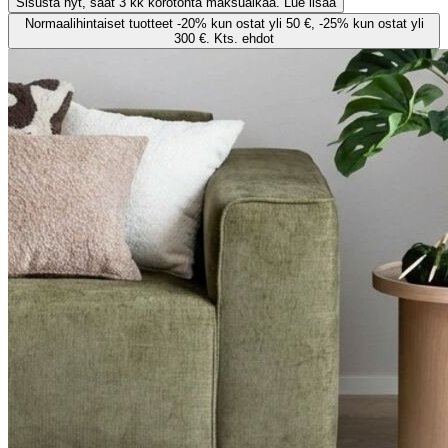
Sisusta nyt, saat 3 kk korotonta maksuaikaa. Lue lisää
Normaalihintaiset tuotteet -20% kun ostat yli 50 €, -25% kun ostat yli
300 €. Kts. ehdot