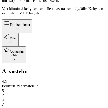
ilme sopii monenlaiseen sisustukseen.
Voit kiinnittää kehyksen seinälle tai asettaa sen pöydälle. Kehys on
valmistettu MDF-levystä.
Tekniset tiedot
Mitat
Arvostelut
(39)
Arvostelut
4.2
Perustuu 39 arvosteluun
5
21
4
7