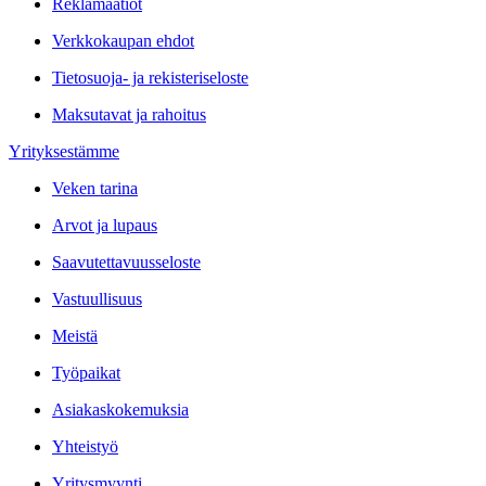
Reklamaatiot
Verkkokaupan ehdot
Tietosuoja- ja rekisteriseloste
Maksutavat ja rahoitus
Yrityksestämme
Veken tarina
Arvot ja lupaus
Saavutettavuusseloste
Vastuullisuus
Meistä
Työpaikat
Asiakaskokemuksia
Yhteistyö
Yritysmyynti