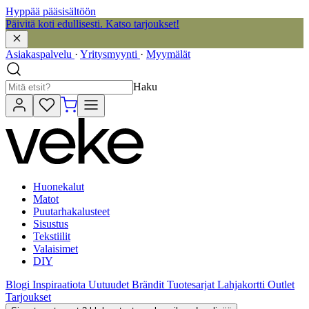
Hyppää pääsisältöön
Päivitä koti edullisesti. Katso tarjoukset!
Asiakaspalvelu
·
Yritysmyynti
·
Myymälät
Haku
Huonekalut
Matot
Puutarhakalusteet
Sisustus
Tekstiilit
Valaisimet
DIY
Blogi
Inspiraatiota
Uutuudet
Brändit
Tuotesarjat
Lahjakortti
Outlet
Tarjoukset