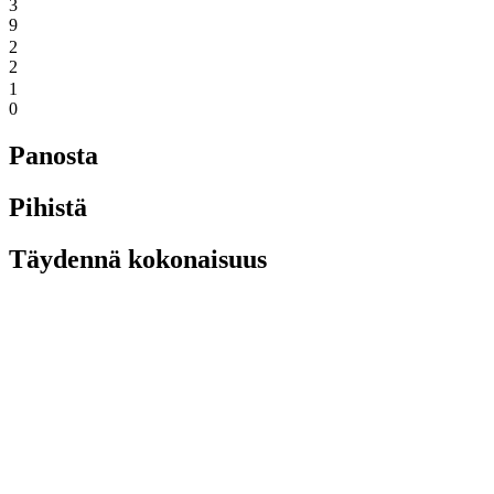
3
9
2
2
1
0
Panosta
Pihistä
Täydennä kokonaisuus