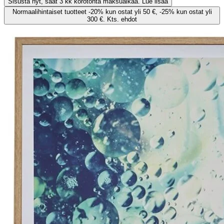
Sisusta nyt, saat 3 kk korotonta maksuaikaa. Lue lisää
Normaalihintaiset tuotteet -20% kun ostat yli 50 €, -25% kun ostat yli
300 €. Kts. ehdot