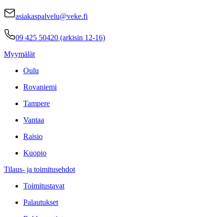
asiakaspalvelu@veke.fi
09 425 50420 (arkisin 12-16)
Myymälät
Oulu
Rovaniemi
Tampere
Vantaa
Raisio
Kuopio
Tilaus- ja toimitusehdot
Toimitustavat
Palautukset