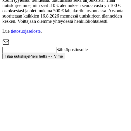
kodin tyyleistä, trendeistä, uutuuksista sekä tarjouksista. Tilaa
uutiskirjeemme, niin saat -10 € alennuksen seuraavasta yli 100 €
ostoksestasi ja olet mukana 500 € lahjakortin arvonnassa. Arvonta
suoritetaan kaikkien 16.8.2026 mennessä uutiskirjeen tilanneiden
kesken. Voittajaan olemme yhteydessä henkilökohtaisesti.
Lue
tietosuojaseloste
.
Sähköpostiosoite
Tilaa uutiskirje
Pieni hetki
Virhe