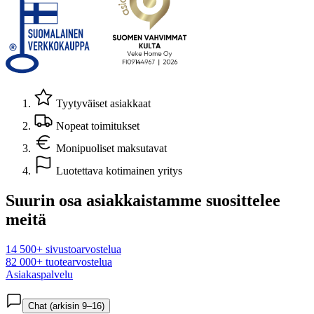
Tyytyväiset asiakkaat
Nopeat toimitukset
Monipuoliset maksutavat
Luotettava kotimainen yritys
Suurin osa asiakkaistamme suosittelee
meitä
14 500+ sivustoarvostelua
82 000+ tuotearvostelua
Asiakaspalvelu
Chat (arkisin 9–16)