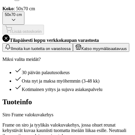
Koko
: 50x70 cm
50x70 cm
Lisää ostoskoriin
Tilapäisesti loppu verkkokaupan varastosta
Ilmoita kun tuotetta on varastossa
Katso myymäläsaatavuus
Miksi valita meidät?
30 päivän palautusoikeus
Osta nyt ja maksa myöhemmin (3-48 kk)
Kotimainen yritys ja sujuva asiakaspalvelu
Tuoteinfo
Siro Frame valokuvakehys
Frame on siro ja tyylikäs valokuvakehys, jossa ohuet reunat
kehystävät kuvaa kauniisti tuomatta itseään liikaa esille. Neutraali