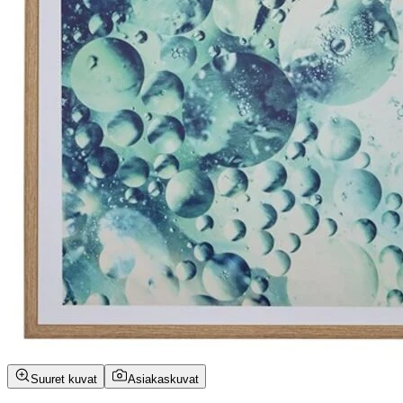
Suuret kuvat
Asiakaskuvat