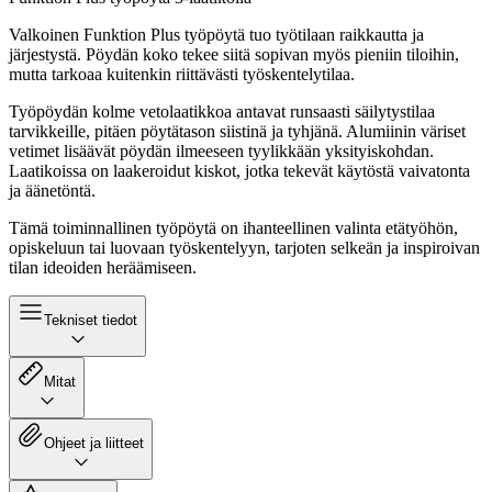
Valkoinen Funktion Plus työpöytä tuo työtilaan raikkautta ja
järjestystä. Pöydän koko tekee siitä sopivan myös pieniin tiloihin,
mutta tarkoaa kuitenkin riittävästi työskentelytilaa.
Työpöydän kolme vetolaatikkoa antavat runsaasti säilytystilaa
tarvikkeille, pitäen pöytätason siistinä ja tyhjänä. Alumiinin väriset
vetimet lisäävät pöydän ilmeeseen tyylikkään yksityiskohdan.
Laatikoissa on laakeroidut kiskot, jotka tekevät käytöstä vaivatonta
ja äänetöntä.
Tämä toiminnallinen työpöytä on ihanteellinen valinta etätyöhön,
opiskeluun tai luovaan työskentelyyn, tarjoten selkeän ja inspiroivan
tilan ideoiden heräämiseen.
Tekniset tiedot
Mitat
Ohjeet ja liitteet