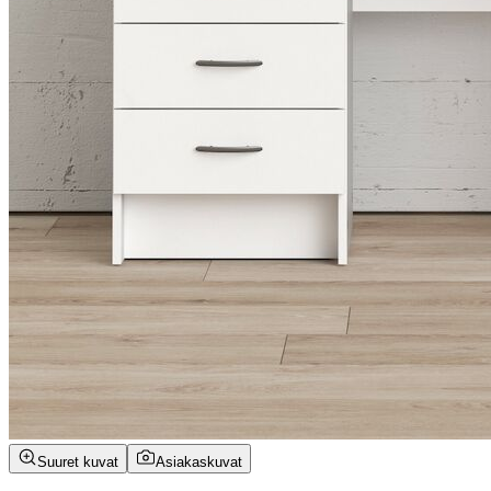
Suuret kuvat
Asiakaskuvat