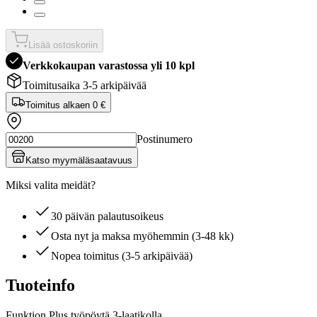
Lisää ostoskoriin
Verkkokaupan varastossa yli 10 kpl
Toimitusaika 3-5 arkipäivää
Toimitus alkaen
0 €
Postinumero
Katso myymäläsaatavuus
Miksi valita meidät?
30 päivän palautusoikeus
Osta nyt ja maksa myöhemmin (3-48 kk)
Nopea toimitus (3-5 arkipäivää)
Tuoteinfo
Funktion Plus työpöytä 3-laatikolla