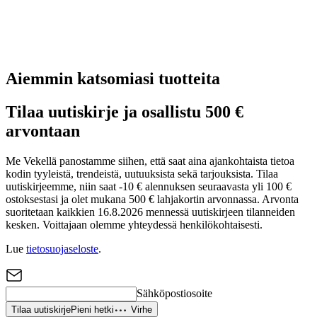
Aiemmin katsomiasi tuotteita
Tilaa uutiskirje ja osallistu 500 €
arvontaan
Me Vekellä panostamme siihen, että saat aina ajankohtaista tietoa
kodin tyyleistä, trendeistä, uutuuksista sekä tarjouksista. Tilaa
uutiskirjeemme, niin saat -10 € alennuksen seuraavasta yli 100 €
ostoksestasi ja olet mukana 500 € lahjakortin arvonnassa. Arvonta
suoritetaan kaikkien 16.8.2026 mennessä uutiskirjeen tilanneiden
kesken. Voittajaan olemme yhteydessä henkilökohtaisesti.
Lue
tietosuojaseloste
.
Sähköpostiosoite
Tilaa uutiskirje
Pieni hetki
Virhe