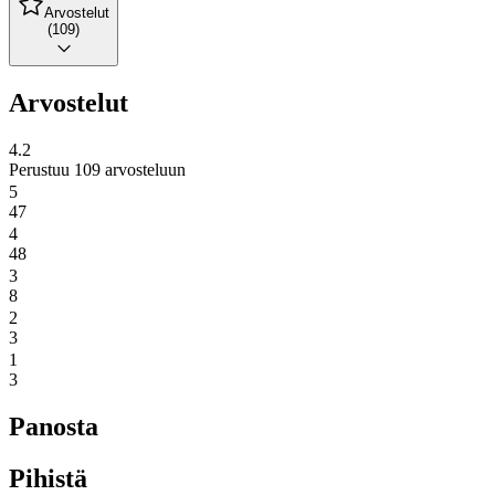
Arvostelut
(109)
Arvostelut
4.2
Perustuu 109 arvosteluun
5
47
4
48
3
8
2
3
1
3
Panosta
Pihistä