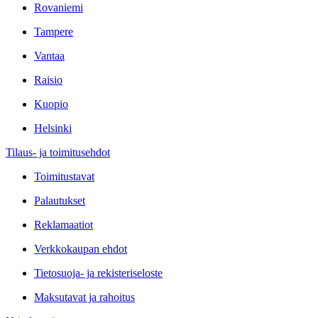
Rovaniemi
Tampere
Vantaa
Raisio
Kuopio
Helsinki
Tilaus- ja toimitusehdot
Toimitustavat
Palautukset
Reklamaatiot
Verkkokaupan ehdot
Tietosuoja- ja rekisteriseloste
Maksutavat ja rahoitus