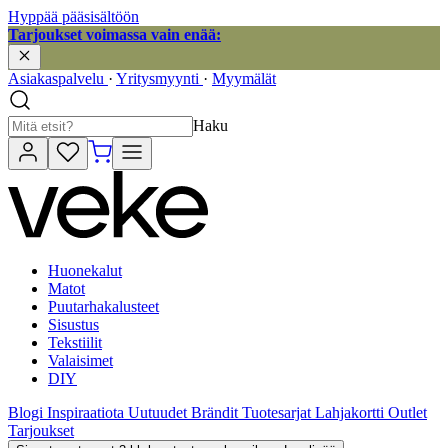
Hyppää pääsisältöön
Tarjoukset voimassa vain enää:
Asiakaspalvelu
·
Yritysmyynti
·
Myymälät
Haku
Huonekalut
Matot
Puutarhakalusteet
Sisustus
Tekstiilit
Valaisimet
DIY
Blogi
Inspiraatiota
Uutuudet
Brändit
Tuotesarjat
Lahjakortti
Outlet
Tarjoukset