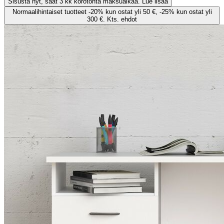
Sisusta nyt, saat 3 kk korotonta maksuaikaa. Lue lisää
Normaalihintaiset tuotteet -20% kun ostat yli 50 €, -25% kun ostat yli
300 €. Kts. ehdot