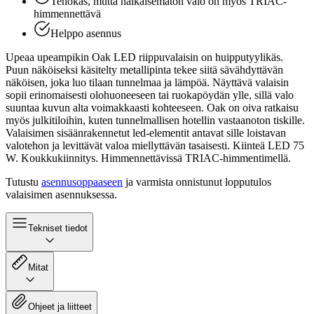
Tehokas, mutta häikäisemätön valo on myös TRIAC-
himmennettävä
Helppo asennus
Upeaa upeampikin Oak LED riippuvalaisin on huipputyylikäs.
Puun näköiseksi käsitelty metallipinta tekee siitä sävähdyttävän
näköisen, joka luo tilaan tunnelmaa ja lämpöä. Näyttävä valaisin
sopii erinomaisesti olohuoneeseen tai ruokapöydän ylle, sillä valo
suuntaa kuvun alta voimakkaasti kohteeseen. Oak on oiva ratkaisu
myös julkitiloihin, kuten tunnelmallisen hotellin vastaanoton tiskille.
Valaisimen sisäänrakennetut led-elementit antavat sille loistavan
valotehon ja levittävät valoa miellyttävän tasaisesti. Kiinteä LED 75
W. Koukkukiinnitys. Himmennettävissä TRIAC-himmentimellä.
Tutustu
asennusoppaaseen
ja varmista onnistunut lopputulos
valaisimen asennuksessa.
Tekniset tiedot
Mitat
Ohjeet ja liitteet