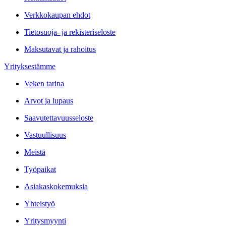
Verkkokaupan ehdot
Tietosuoja- ja rekisteriseloste
Maksutavat ja rahoitus
Yrityksestämme
Veken tarina
Arvot ja lupaus
Saavutettavuusseloste
Vastuullisuus
Meistä
Työpaikat
Asiakaskokemuksia
Yhteistyö
Yritysmyynti