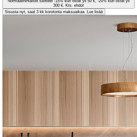
Normaalihintaiset tuotteet -15% kun ostat yli 50 €, -20% kun ostat yli
300 €. Kts. ehdot
Sisusta nyt, saat 3 kk korotonta maksuaikaa. Lue lisää