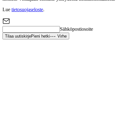
Lue
tietosuojaseloste
.
Sähköpostiosoite
Tilaa uutiskirje
Pieni hetki
Virhe