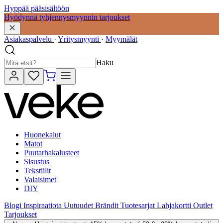
Hyppää pääsisältöön
Hyödynnä tyhjennysmyynnin tarjoukset
Asiakaspalvelu
·
Yritysmyynti
·
Myymälät
Haku
Huonekalut
Matot
Puutarhakalusteet
Sisustus
Tekstiilit
Valaisimet
DIY
Blogi
Inspiraatiota
Uutuudet
Brändit
Tuotesarjat
Lahjakortti
Outlet
Tarjoukset