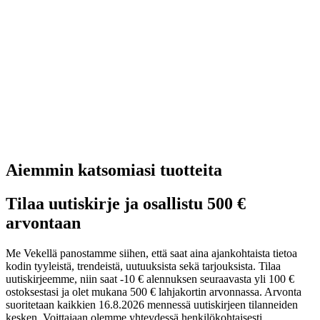
Aiemmin katsomiasi tuotteita
Tilaa uutiskirje ja osallistu 500 €
arvontaan
Me Vekellä panostamme siihen, että saat aina ajankohtaista tietoa
kodin tyyleistä, trendeistä, uutuuksista sekä tarjouksista. Tilaa
uutiskirjeemme, niin saat -10 € alennuksen seuraavasta yli 100 €
ostoksestasi ja olet mukana 500 € lahjakortin arvonnassa. Arvonta
suoritetaan kaikkien 16.8.2026 mennessä uutiskirjeen tilanneiden
kesken. Voittajaan olemme yhteydessä henkilökohtaisesti.