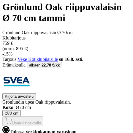
Grönlund Oak riippuvalaisin
Ø 70 cm tammi
Grönlund Oak riippuvalaisin Ø 70cm
Klubitarjous
759 €
(norm. 895 €)
-15%
Tarjous
Veke Kotiklubilaisille
su 16.8. asti.
Erämaksulla
alkaen
22,78 €/kk
Kirjoita arvostelu
Grönlundin upea Oak riippuvalaisin.
Koko
: Ø70 cm
Ø70 cm
Lisää ostoskoriin
Tulossa verkkokaupan varastoon