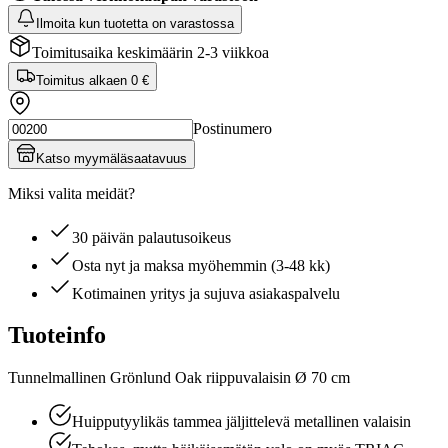
Ilmoita kun tuotetta on varastossa
Toimitusaika keskimäärin 2-3 viikkoa
Toimitus alkaen
0 €
Postinumero
Katso myymäläsaatavuus
Miksi valita meidät?
30 päivän palautusoikeus
Osta nyt ja maksa myöhemmin (3-48 kk)
Kotimainen yritys ja sujuva asiakaspalvelu
Tuoteinfo
Tunnelmallinen Grönlund Oak riippuvalaisin Ø 70 cm
Huipputyylikäs tammea jäljittelevä metallinen valaisin