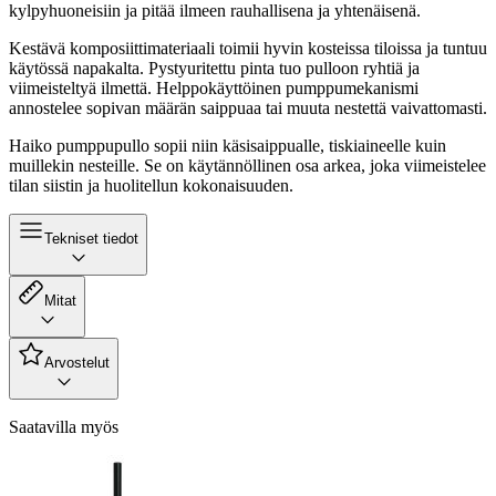
kylpyhuoneisiin ja pitää ilmeen rauhallisena ja yhtenäisenä.
Kestävä komposiittimateriaali toimii hyvin kosteissa tiloissa ja tuntuu
käytössä napakalta. Pystyuritettu pinta tuo pulloon ryhtiä ja
viimeisteltyä ilmettä. Helppokäyttöinen pumppumekanismi
annostelee sopivan määrän saippuaa tai muuta nestettä vaivattomasti.
Haiko pumppupullo sopii niin käsisaippualle, tiskiaineelle kuin
muillekin nesteille. Se on käytännöllinen osa arkea, joka viimeistelee
tilan siistin ja huolitellun kokonaisuuden.
Tekniset tiedot
Mitat
Arvostelut
Saatavilla myös