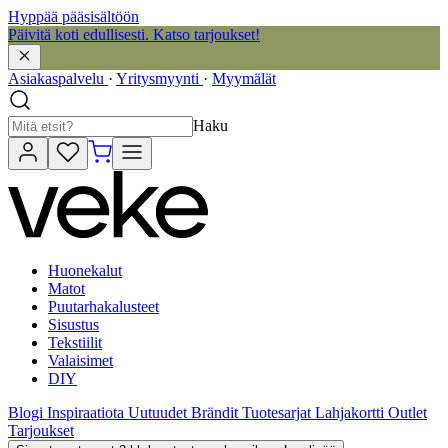
Hyppää pääsisältöön
Päivitä koti edullisesti. Katso tarjoukset!
Asiakaspalvelu
·
Yritysmyynti
·
Myymälät
Haku
Huonekalut
Matot
Puutarhakalusteet
Sisustus
Tekstiilit
Valaisimet
DIY
Blogi
Inspiraatiota
Uutuudet
Brändit
Tuotesarjat
Lahjakortti
Outlet
Tarjoukset