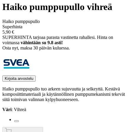
Haiko pumppupullo vihreä
Haiko pumppupullo
Superhinta
5,90 €
SUPERHINTA tarjoaa parasta vastinetta rahallesi.
Hinta on
voimassa
vähintään su 9.8 asti!
Osta nyt, ­maksa 30 päivän kuluessa.
Kirjoita arvostelu
Haiko pumppupullo tuo arkeen sujuvuutta ja selkeyttä. Kestävä
komposiittimateriaali ja käytännöllinen pumppumekanismi tekevät
siitä toimivan valinnan kylpyhuoneeseen.
Väri
: Vihreä