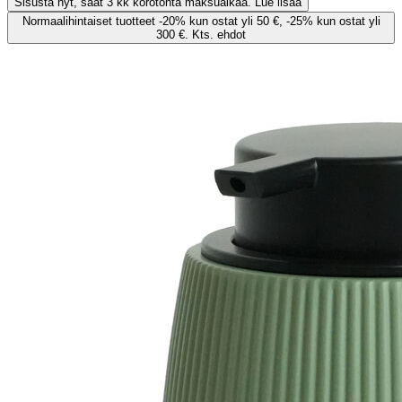
Sisusta nyt, saat 3 kk korotonta maksuaikaa. Lue lisää
Normaalihintaiset tuotteet -20% kun ostat yli 50 €, -25% kun ostat yli
300 €. Kts. ehdot