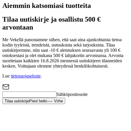
Aiemmin katsomiasi tuotteita
Tilaa uutiskirje ja osallistu 500 €
arvontaan
Me Vekellä panostamme siihen, että saat aina ajankohtaista tietoa
kodin tyyleistä, trendeistä, uutuuksista sekä tarjouksista. Tilaa
uutiskirjeemme, niin saat -10 € alennuksen seuraavasta yli 100 €
ostoksestasi ja olet mukana 500 € lahjakortin arvonnassa. Arvonta
suoritetaan kaikkien 16.8.2026 mennessä uutiskirjeen tilanneiden
kesken. Voittajaan olemme yhteydessä henkilökohtaisesti.
Lue
tietosuojaseloste
.
Sähköpostiosoite
Tilaa uutiskirje
Pieni hetki
Virhe