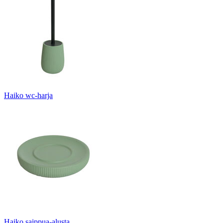
Haiko wc-harja
Haiko saippua-alusta