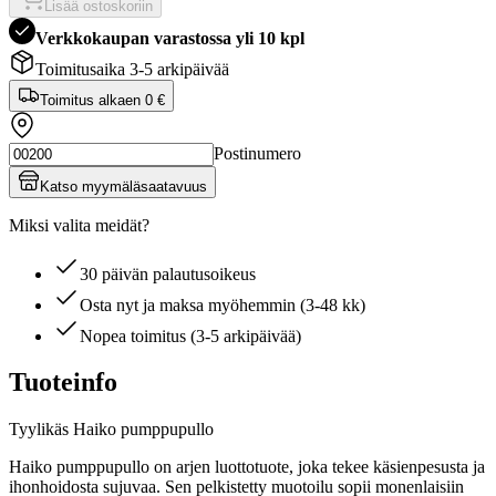
Lisää ostoskoriin
Verkkokaupan varastossa yli 10 kpl
Toimitusaika 3-5 arkipäivää
Toimitus alkaen
0 €
Postinumero
Katso myymäläsaatavuus
Miksi valita meidät?
30 päivän palautusoikeus
Osta nyt ja maksa myöhemmin (3-48 kk)
Nopea toimitus (3-5 arkipäivää)
Tuoteinfo
Tyylikäs Haiko pumppupullo
Haiko pumppupullo on arjen luottotuote, joka tekee käsienpesusta ja
ihonhoidosta sujuvaa. Sen pelkistetty muotoilu sopii monenlaisiin