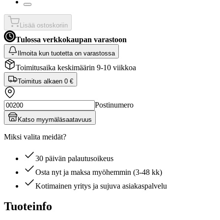
Lisää ostoskoriin
Tulossa verkkokaupan varastoon
Ilmoita kun tuotetta on varastossa
Toimitusaika keskimäärin 9-10 viikkoa
Toimitus alkaen
0 €
Postinumero
Katso myymäläsaatavuus
Miksi valita meidät?
30 päivän palautusoikeus
Osta nyt ja maksa myöhemmin (3-48 kk)
Kotimainen yritys ja sujuva asiakaspalvelu
Tuoteinfo