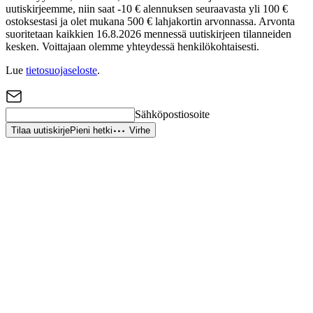
uutiskirjeemme, niin saat -10 € alennuksen seuraavasta yli 100 €
ostoksestasi ja olet mukana 500 € lahjakortin arvonnassa. Arvonta
suoritetaan kaikkien 16.8.2026 mennessä uutiskirjeen tilanneiden
kesken. Voittajaan olemme yhteydessä henkilökohtaisesti.
Lue
tietosuojaseloste
.
Sähköpostiosoite
Tilaa uutiskirje
Pieni hetki
Virhe