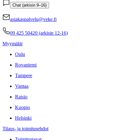
Chat (arkisin 9–16)
asiakaspalvelu@veke.fi
09 425 50420 (arkisin 12-16)
Myymälät
Oulu
Rovaniemi
Tampere
Vantaa
Raisio
Kuopio
Helsinki
Tilaus- ja toimitusehdot
Toimitustavat