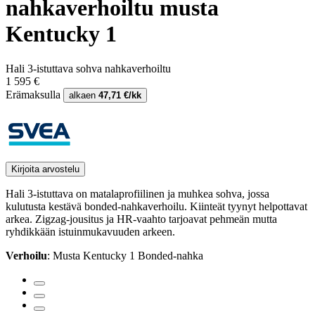
nahkaverhoiltu musta
Kentucky 1
Hali 3-istuttava sohva nahkaverhoiltu
1 595 €
Erämaksulla
alkaen
47,71 €/kk
Kirjoita arvostelu
Hali 3-istuttava on matalaprofiilinen ja muhkea sohva, jossa
kulutusta kestävä bonded-nahkaverhoilu. Kiinteät tyynyt helpottavat
arkea. Zigzag-jousitus ja HR-vaahto tarjoavat pehmeän mutta
ryhdikkään istuinmukavuuden arkeen.
Verhoilu
: Musta Kentucky 1 Bonded-nahka