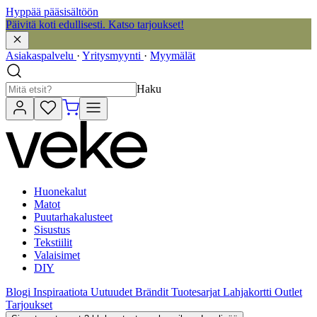
Hyppää pääsisältöön
Päivitä koti edullisesti. Katso tarjoukset!
Asiakaspalvelu
·
Yritysmyynti
·
Myymälät
Haku
Huonekalut
Matot
Puutarhakalusteet
Sisustus
Tekstiilit
Valaisimet
DIY
Blogi
Inspiraatiota
Uutuudet
Brändit
Tuotesarjat
Lahjakortti
Outlet
Tarjoukset