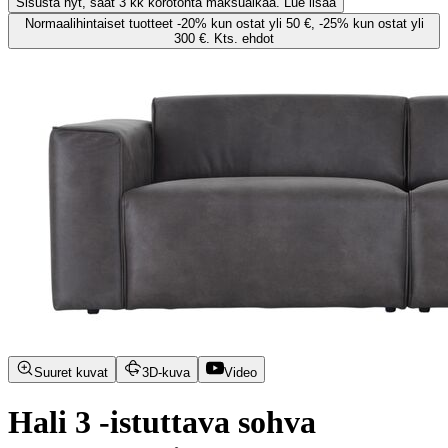
Sisusta nyt, saat 3 kk korotonta maksuaikaa. Lue lisää
Normaalihintaiset tuotteet -20% kun ostat yli 50 €, -25% kun ostat yli
300 €. Kts. ehdot
Suuret kuvat
3D-kuva
Video
Hali 3 -istuttava sohva