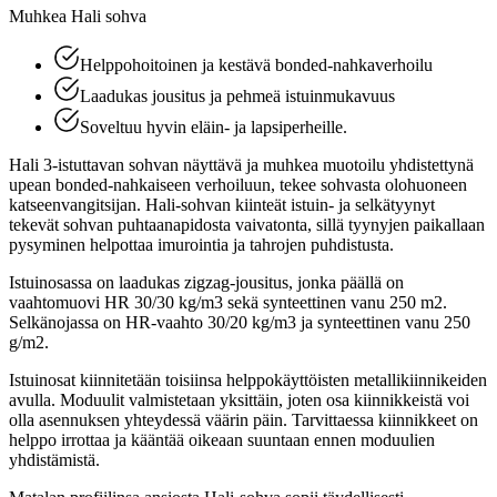
Muhkea Hali sohva
Helppohoitoinen ja kestävä bonded-nahkaverhoilu
Laadukas jousitus ja pehmeä istuinmukavuus
Soveltuu hyvin eläin- ja lapsiperheille.
Hali 3-istuttavan sohvan näyttävä ja muhkea muotoilu yhdistettynä
upean bonded-nahkaiseen verhoiluun, tekee sohvasta olohuoneen
katseenvangitsijan. Hali-sohvan kiinteät istuin- ja selkätyynyt
tekevät sohvan puhtaanapidosta vaivatonta, sillä tyynyjen paikallaan
pysyminen helpottaa imurointia ja tahrojen puhdistusta.
Istuinosassa on laadukas zigzag-jousitus, jonka päällä on
vaahtomuovi HR 30/30 kg/m3 sekä synteettinen vanu 250 m2.
Selkänojassa on HR-vaahto 30/20 kg/m3 ja synteettinen vanu 250
g/m2.
Istuinosat kiinnitetään toisiinsa helppokäyttöisten metallikiinnikeiden
avulla. Moduulit valmistetaan yksittäin, joten osa kiinnikkeistä voi
olla asennuksen yhteydessä väärin päin. Tarvittaessa kiinnikkeet on
helppo irrottaa ja kääntää oikeaan suuntaan ennen moduulien
yhdistämistä.