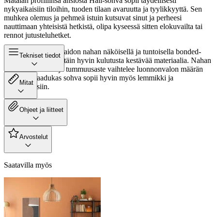
Matalan profiilinsa ansiosta Hali-sohva sopii täydellisesti
nykyaikaisiin tiloihin, tuoden tilaan avaruutta ja tyylikkyyttä. Sen
muhkea olemus ja pehmeä istuin kutsuvat sinut ja perheesi
nauttimaan yhteisistä hetkistä, olipa kyseessä sitten elokuvailta tai
rennot jutusteluhetket.
Sohva on verhoiltu aidon nahan näköisellä ja tuntoisella bonded-
Tekniset tiedot
nahalla, joka on erittäin hyvin kulutusta kestävää materiaalia. Nahan
pinta on eläväistä ja tummuusaste vaihtelee luonnonvalon määrän
mukaan. Laadukas sohva sopii hyvin myös lemmikki ja
Mitat
lapsiperheisiin.
Ohjeet ja liitteet
Arvostelut
Saatavilla myös