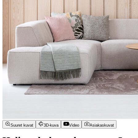
Suuret kuvat
3D-kuva
Video
Asiakaskuvat