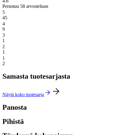
4.6
Perustuu 58 arvosteluun
5
45
4
9
3
1
2
1
1
2
Samasta tuotesarjasta
Näytä koko tuotesarja
Panosta
Pihistä