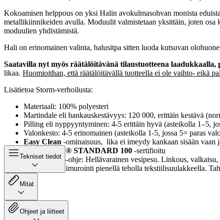
Kokoamisen helppous on yksi Halin avokulmasohvan monista eduista. Jal
metallikiinnikeiden avulla. Moduulit valmistetaan yksittäin, joten osa
moduulien yhdistämistä.
Hali on erinomainen valinta, halusitpa sitten luoda kutsuvan olohuone
Saatavilla nyt myös räätälöitävänä tilaustuotteena laadukkaalla, p
likaa.
Huomioithan, että räätälöitävällä tuotteella ei ole vaihto- eikä pa
Lisätietoa Storm-verhoilusta:
Materiaali: 100% polyesteri
Martindale eli hankauskestävyys: 120 000, erittäin kestävä (nor
Pilling eli nyppyyntyminen: 4-5 erittäin hyvä (asteikolla 1–5, 
Valonkesto: 4-5 erinomainen (asteikolla 1-5, jossa 5= paras val
Easy Clean
-ominaisuus, lika ei imeydy kankaan sisään vaan jää
OEKO-TEX® STANDARD 100
-sertifioitu
Tekniset tiedot
Pesu- ja hoito-ohje: Hellävarainen vesipesu. Linkous, valkaisu, 
Säännöllinen imurointi pienellä teholla tekstiilisuulakkeella. Ta
Mitat
Ohjeet ja liitteet