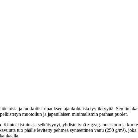
itietoisia ja tuo kotiisi ripauksen ajankohtaista tyylikkyyttä. Sen linja
 pelkistetyn muotoilun ja japanilaisen minimalismin parhaat puolet.
 Kiinteät istuin- ja selkätyynyt, yhdistettynä zigzag-jousistoon ja ko
vuutta tuo päälle levitetty pehmeä synteettinen vanu (250 g/m²), joka t
ikankaalla.