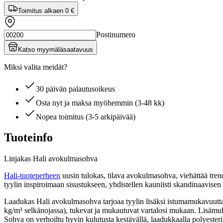
Toimitus alkaen
0 €
Postinumero
Katso myymäläsaatavuus
Miksi valita meidät?
30 päivän palautusoikeus
Osta nyt ja maksa myöhemmin (3-48 kk)
Nopea toimitus (3-5 arkipäivää)
Tuoteinfo
Linjakas Hali avokulmasohva
Hali-tuoteperheen
uusin tulokas, tilava avokulmasohva, viehättää trend
tyylin inspiroimaan sisustukseen, yhdistellen kauniisti skandinaavisen
Laadukas Hali avokulmasohva tarjoaa tyylin lisäksi istumamukavuutta.
kg/m³ selkänojassa), tukevat ja mukautuvat vartalosi mukaan. Lisämuka
Sohva on verhoiltu hyvin kulutusta kestävällä, laadukkaalla polyester