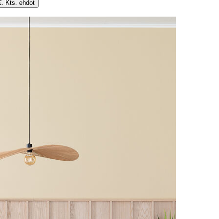
€. Kts. ehdot