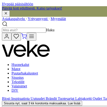
Hyppää pääsisältöön
Päivitä koti edullisesti. Katso tarjoukset!
Asiakaspalvelu
·
Yritysmyynti
·
Myymälät
Haku
Huonekalut
Matot
Puutarhakalusteet
Sisustus
Tekstiilit
Valaisimet
DIY
Blogi
Inspiraatiota
Uutuudet
Brändit
Tuotesarjat
Lahjakortti
Outlet
Ta
Sisusta nyt, saat 3 kk korotonta maksuaikaa. Lue lisää