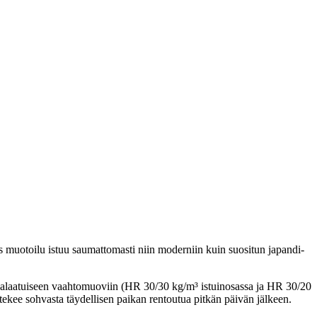
kas muotoilu istuu saumattomasti niin moderniin kuin suositun japandi-
rkealaatuiseen vaahtomuoviin (HR 30/30 kg/m³ istuinosassa ja HR 30/20
ekee sohvasta täydellisen paikan rentoutua pitkän päivän jälkeen.