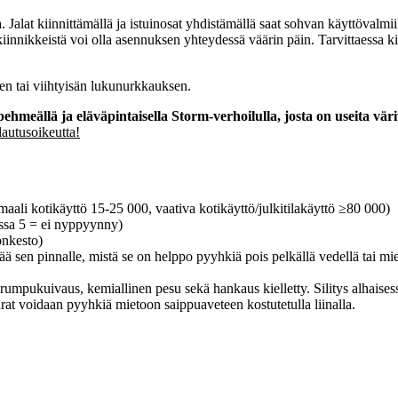
at kiinnittämällä ja istuinosat yhdistämällä saat sohvan käyttövalmiiksi
 kiinnikkeistä voi olla asennuksen yhteydessä väärin päin. Tarvittaessa 
en tai viihtyisän lukunurkkauksen.
ehmeällä ja eläväpintaisella Storm-verhoilulla, josta on useita vär
lautusoikeutta!
maali kotikäyttö 15-25 000, vaativa kotikäyttö/julkitilakäyttö ≥80 000)
jossa 5 = ei nyppyynny)
onkesto)
 sen pinnalle, mistä se on helppo pyyhkiä pois pelkällä vedellä tai mie
rumpukuivaus, kemiallinen pesu sekä hankaus kielletty. Silitys alhaises
hrat voidaan pyyhkiä mietoon saippuaveteen kostutetulla liinalla.