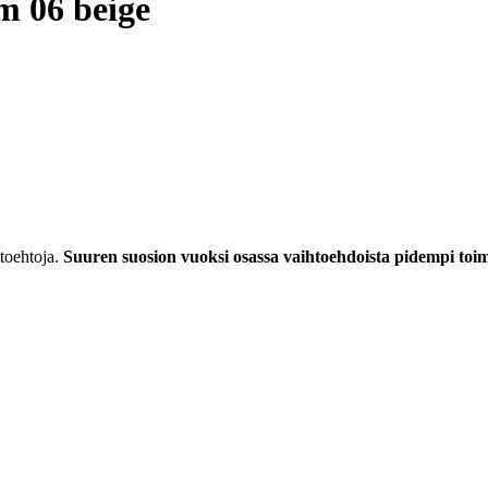
m 06 beige
toehtoja.
Suuren suosion vuoksi osassa vaihtoehdoista pidempi toimi