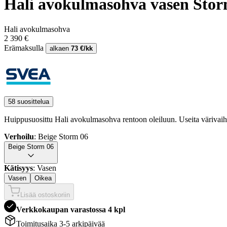
Hali avokulmasohva vasen Stor
Hali avokulmasohva
2 390 €
Erämaksulla
alkaen
73 €/kk
58 suosittelua
Huippusuosittu Hali avokulmasohva rentoon oleiluun. Useita värivaih
Verhoilu
: Beige Storm 06
Beige Storm 06
Kätisyys
: Vasen
Vasen
Oikea
Lisää ostoskoriin
Verkkokaupan varastossa 4 kpl
Toimitusaika 3-5 arkipäivää