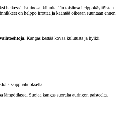
 hetkessä. Istuinosat kiinnitetään toisiinsa helppokäyttöisten
kiinnikkeet on helppo irrottaa ja kääntää oikeaan suuntaan ennen
ivaihtoehtoja.
Kangas kestää kovaa kulutusta ja hylkii
dolla saippualiuoksella
sa lämpötilassa. Suojaa kangas suoralta auringon paisteelta.