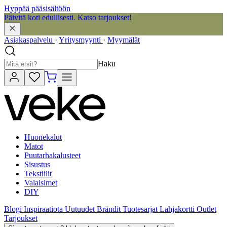
Hyppää pääsisältöön
Päivitä koti edullisesti. Katso tarjoukset!
Asiakaspalvelu
·
Yritysmyynti
·
Myymälät
Haku
Huonekalut
Matot
Puutarhakalusteet
Sisustus
Tekstiilit
Valaisimet
DIY
Blogi
Inspiraatiota
Uutuudet
Brändit
Tuotesarjat
Lahjakortti
Outlet
Tarjoukset