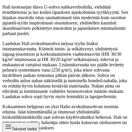
Hali tuotesarjan tilava U-sohva nahkaverhoilulla, viehättää
trenditietoisia ja tuo kotiisi ripauksen ajankohtaista tyylikkyyttä. Sen
linjakas muotoilu istuu saumattomasti niin moderniin kuin suositun
japandi-tyylin inspiroimaan sisustukseen, yhdistellen kauniisti
skandinaavisen pelkistetyn muotoilun ja japanilaisen minimalismin
parhaat puolet.
Laadukas Hali avokulmasohva tarjoaa tyylin lisäksi
istumamukavuutta. Kiinteät istuin- ja selkätyynyt, yhdistettynä
zigzag-jousistoon ja korkealaatuiseen vaahtomuoviin (HR 30/30
kg/m³ istuinosassa ja HR 30/20 kg/m³ selkänojassa), tukevat ja
mukautuvat vartalosi mukaan. Lisämukavuutta tuo päälle levitetty
pehmeä synteettinen vanu (250 g/m²), joka tekee sohvasta
täydellisen paikan rentoutua pitkän päivän jälkeen. Sohva on
verhoiltu aidon nahan näköisellä ja tuntoisella bonded-nahalla, joka
on erittäin hyvin kulutusta kestävää materiaalia. Nahan pinta on
eläväistä ja tummuusaste vaihtelee luonnonvalon määrän mukaan.
Laadukas sohva sopii hyvin myös lemmikki ja lapsiperheisiin.
Kokoamisen helppous on yksi Halin avokulmasohvan monista
eduista. Jalat kiinnittämällä ja istuinosat yhdistämällä
krokotiilikiinnikkeillä saat sohvan käyttövalmiiksi hetkessä. Hali on
erinomainen valinta, halusitpa sitten luoda kutsuvan olohuoneen tai
viihtyisän lukunurkkauksen.
Tekniset tiedot