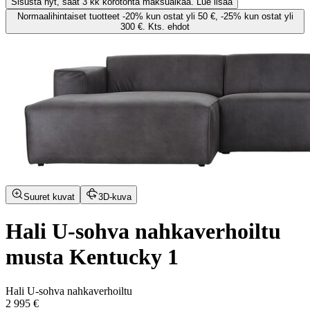
Sisusta nyt, saat 3 kk korotonta maksuaikaa. Lue lisää
Normaalihintaiset tuotteet -20% kun ostat yli 50 €, -25% kun ostat yli
300 €. Kts. ehdot
Suuret kuvat
3D-kuva
Hali U-sohva nahkaverhoiltu
musta Kentucky 1
Hali U-sohva nahkaverhoiltu
2 995 €