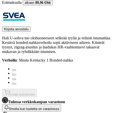
Erämaksulla
alkaen
89,96 €/kk
Kirjoita arvostelu
Hali U-sohva tuo olohuoneeseen selkeää tyyliä ja reilusti istumatilaa.
Kestävä bonded-nahkaverhoilu sopii aktiiviseen arkeen. Kiinteät
tyynyt, zigzag-jousitus ja laadukas HR-vaahtomuovi takaavat
mukavan ja ryhdikkään istumisen.
Verhoilu
: Musta Kentucky 1 Bonded-nahka
Lisää ostoskoriin
Tulossa verkkokaupan varastoon
Ilmoita kun tuotetta on varastossa