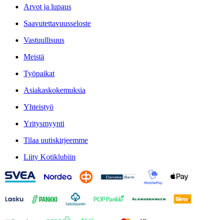
Arvot ja lupaus
Saavutettavuusseloste
Vastuullisuus
Meistä
Työpaikat
Asiakaskokemuksia
Yhteistyö
Yritysmyynti
Tilaa uutiskirjeemme
Liity Kotiklubiin