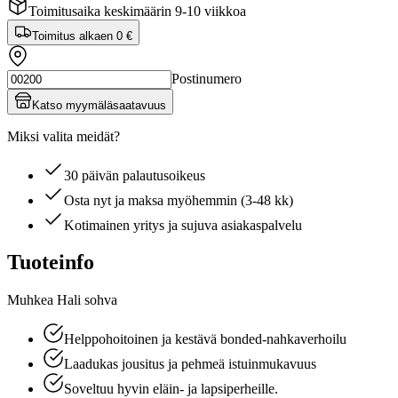
Toimitusaika keskimäärin 9-10 viikkoa
Toimitus alkaen
0 €
Postinumero
Katso myymäläsaatavuus
Miksi valita meidät?
30 päivän palautusoikeus
Osta nyt ja maksa myöhemmin (3-48 kk)
Kotimainen yritys ja sujuva asiakaspalvelu
Tuoteinfo
Muhkea Hali sohva
Helppohoitoinen ja kestävä bonded-nahkaverhoilu
Laadukas jousitus ja pehmeä istuinmukavuus
Soveltuu hyvin eläin- ja lapsiperheille.