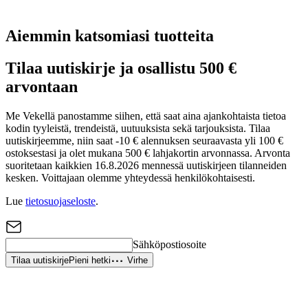
Aiemmin katsomiasi tuotteita
Tilaa uutiskirje ja osallistu 500 €
arvontaan
Me Vekellä panostamme siihen, että saat aina ajankohtaista tietoa
kodin tyyleistä, trendeistä, uutuuksista sekä tarjouksista. Tilaa
uutiskirjeemme, niin saat -10 € alennuksen seuraavasta yli 100 €
ostoksestasi ja olet mukana 500 € lahjakortin arvonnassa. Arvonta
suoritetaan kaikkien 16.8.2026 mennessä uutiskirjeen tilanneiden
kesken. Voittajaan olemme yhteydessä henkilökohtaisesti.
Lue
tietosuojaseloste
.
Sähköpostiosoite
Tilaa uutiskirje
Pieni hetki
Virhe