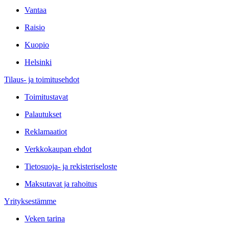
Vantaa
Raisio
Kuopio
Helsinki
Tilaus- ja toimitusehdot
Toimitustavat
Palautukset
Reklamaatiot
Verkkokaupan ehdot
Tietosuoja- ja rekisteriseloste
Maksutavat ja rahoitus
Yrityksestämme
Veken tarina