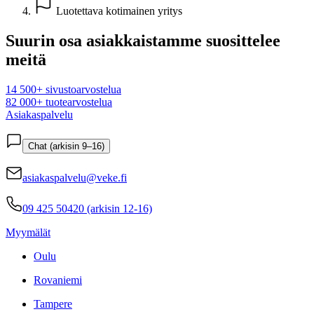
Luotettava kotimainen yritys
Suurin osa asiakkaistamme suosittelee
meitä
14 500+ sivustoarvostelua
82 000+ tuotearvostelua
Asiakaspalvelu
Chat (arkisin 9–16)
asiakaspalvelu@veke.fi
09 425 50420 (arkisin 12-16)
Myymälät
Oulu
Rovaniemi
Tampere