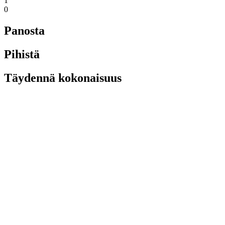
1
0
Panosta
Pihistä
Täydennä kokonaisuus