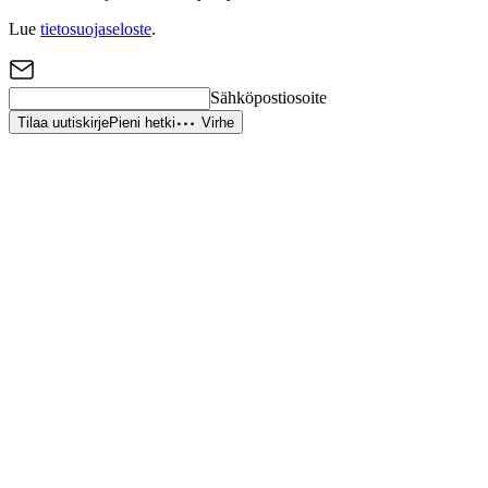
Lue
tietosuojaseloste
.
Sähköpostiosoite
Tilaa uutiskirje
Pieni hetki
Virhe