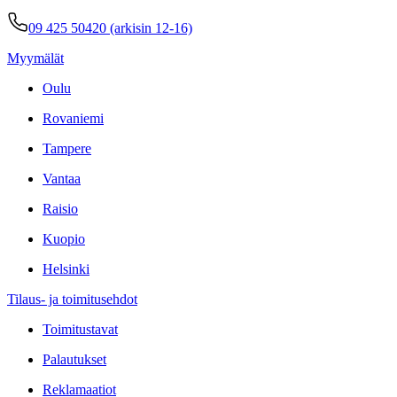
09 425 50420 (arkisin 12-16)
Myymälät
Oulu
Rovaniemi
Tampere
Vantaa
Raisio
Kuopio
Helsinki
Tilaus- ja toimitusehdot
Toimitustavat
Palautukset
Reklamaatiot