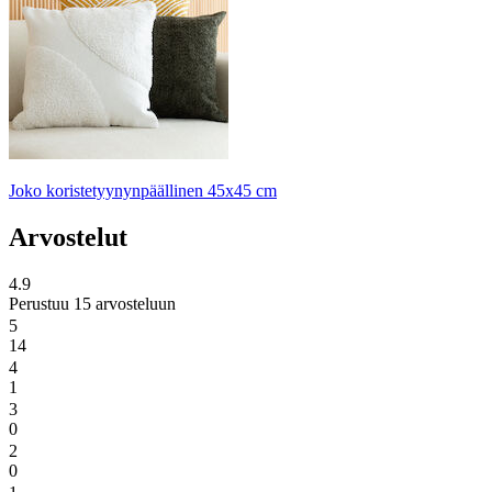
Joko koristetyynynpäällinen 45x45 cm
Arvostelut
4.9
Perustuu 15 arvosteluun
5
14
4
1
3
0
2
0