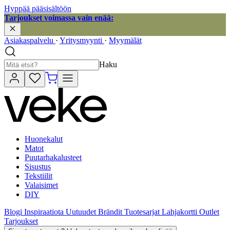
Hyppää pääsisältöön
Tarjoukset voimassa vain enää:
Asiakaspalvelu
·
Yritysmyynti
·
Myymälät
Haku
Huonekalut
Matot
Puutarhakalusteet
Sisustus
Tekstiilit
Valaisimet
DIY
Blogi
Inspiraatiota
Uutuudet
Brändit
Tuotesarjat
Lahjakortti
Outlet
Tarjoukset