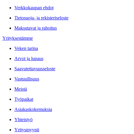
Verkkokaupan ehdot
Tietosuoja- ja rekisteriseloste
Maksutavat ja rahoitus
Yrityksestämme
Veken tarina
Arvot ja lupaus
Saavutettavuusseloste
Vastuullisuus
Meistä
Työpaikat
Asiakaskokemuksia
Yhteistyö
Yritysmyynti