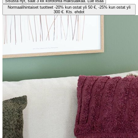
Sisusta nyt, saat 3 kk korotonta maksuaikaa. Lue lisää
Normaalihintaiset tuotteet -20% kun ostat yli 50 €, -25% kun ostat yli
300 €. Kts. ehdot