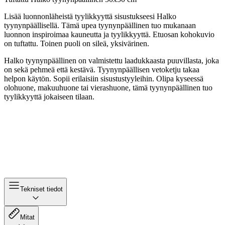
Lisää luonnonläheistä tyylikkyyttä sisustukseesi Halko
tyynynpäällisellä. Tämä upea tyynynpäällinen tuo mukanaan
luonnon inspiroimaa kauneutta ja tyylikkyyttä. Etuosan kohokuvio
on tuftattu. Toinen puoli on sileä, yksivärinen.
Halko tyynynpäällinen on valmistettu laadukkaasta puuvillasta, joka
on sekä pehmeä että kestävä. Tyynynpäällisen vetoketju takaa
helpon käytön. Sopii erilaisiin sisustustyyleihin. Olipa kyseessä
olohuone, makuuhuone tai vierashuone, tämä tyynynpäällinen tuo
tyylikkyyttä jokaiseen tilaan.
Tekniset tiedot
Mitat