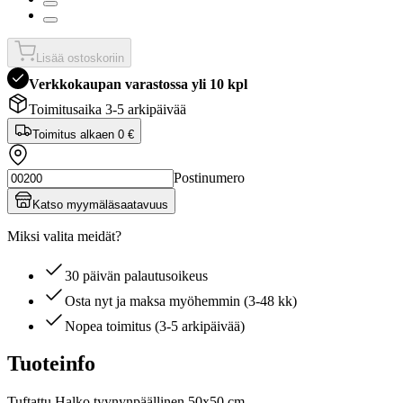
Lisää ostoskoriin
Verkkokaupan varastossa yli 10 kpl
Toimitusaika 3-5 arkipäivää
Toimitus alkaen
0 €
Postinumero
Katso myymäläsaatavuus
Miksi valita meidät?
30 päivän palautusoikeus
Osta nyt ja maksa myöhemmin (3-48 kk)
Nopea toimitus (3-5 arkipäivää)
Tuoteinfo
Tuftattu Halko tyynynpäällinen 50x50 cm