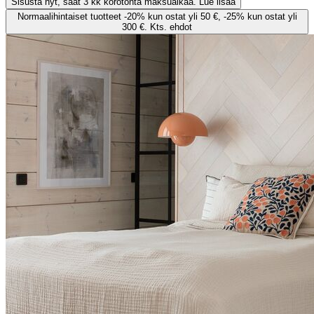
Sisusta nyt, saat 3 kk korotonta maksuaikaa. Lue lisää
Normaalihintaiset tuotteet -20% kun ostat yli 50 €, -25% kun ostat yli
300 €. Kts. ehdot