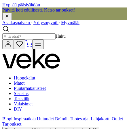
Hyppää pääsisältöön
Päivitä koti edullisesti. Katso tarjoukset!
Asiakaspalvelu
·
Yritysmyynti
·
Myymälät
Haku
Huonekalut
Matot
Puutarhakalusteet
Sisustus
Tekstiilit
Valaisimet
DIY
Blogi
Inspiraatiota
Uutuudet
Brändit
Tuotesarjat
Lahjakortti
Outlet
Tarjoukset