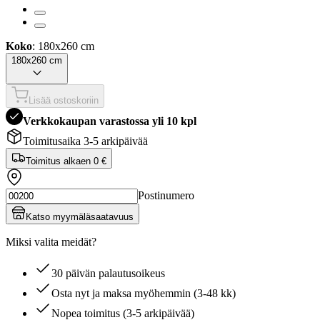
Koko
: 180x260 cm
180x260 cm
Lisää ostoskoriin
Verkkokaupan varastossa yli 10 kpl
Toimitusaika 3-5 arkipäivää
Toimitus alkaen
0 €
Postinumero
Katso myymäläsaatavuus
Miksi valita meidät?
30 päivän palautusoikeus
Osta nyt ja maksa myöhemmin (3-48 kk)
Nopea toimitus (3-5 arkipäivää)