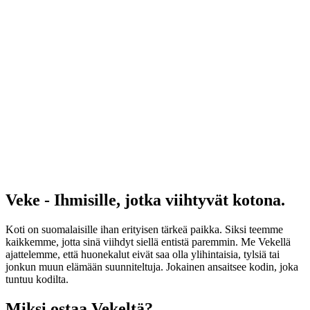
Veke - Ihmisille, jotka viihtyvät kotona.
Koti on suomalaisille ihan erityisen tärkeä paikka. Siksi teemme
kaikkemme, jotta sinä viihdyt siellä entistä paremmin. Me Vekellä
ajattelemme, että huonekalut eivät saa olla ylihintaisia, tylsiä tai
jonkun muun elämään suunniteltuja. Jokainen ansaitsee kodin, joka
tuntuu kodilta.
Miksi ostaa Vekeltä?