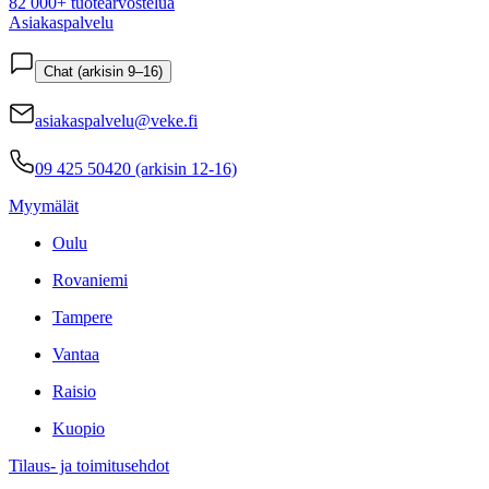
82 000+ tuotearvostelua
Asiakaspalvelu
Chat (arkisin 9–16)
asiakaspalvelu@veke.fi
09 425 50420 (arkisin 12-16)
Myymälät
Oulu
Rovaniemi
Tampere
Vantaa
Raisio
Kuopio
Tilaus- ja toimitusehdot