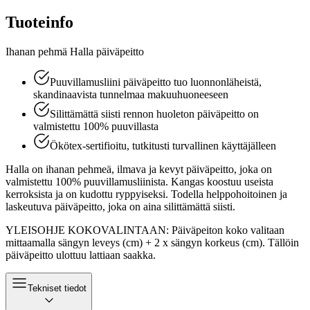
Tuoteinfo
Ihanan pehmä Halla päiväpeitto
Puuvillamusliini päiväpeitto tuo luonnonläheistä,
skandinaavista tunnelmaa makuuhuoneeseen
Silittämättä siisti rennon huoleton päiväpeitto on
valmistettu 100% puuvillasta
Ökötex-sertifioitu, tutkitusti turvallinen käyttäjälleen
Halla on ihanan pehmeä, ilmava ja kevyt päiväpeitto, joka on
valmistettu 100% puuvillamusliinista. Kangas koostuu useista
kerroksista ja on kudottu ryppyiseksi. Todella helppohoitoinen ja
laskeutuva päiväpeitto, joka on aina silittämättä siisti.
YLEISOHJE KOKOVALINTAAN: Päiväpeiton koko valitaan
mittaamalla sängyn leveys (cm) + 2 x sängyn korkeus (cm). Tällöin
päiväpeitto ulottuu lattiaan saakka.
Tekniset tiedot