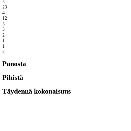
5
23
4
12
3
3
2
1
1
2
Panosta
Pihistä
Täydennä kokonaisuus