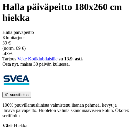
Halla päiväpeitto 180x260 cm
hiekka
Halla päiväpeitto
Klubitarjous
39 €
(norm. 69 €)
-43%
Tarjous
Veke Kotiklubilaisille
su 13.9. asti.
Osta nyt, ­maksa 30 päivän kuluessa.
41 suosittelua
100% puuvillamusliinista valmistettu ihanan pehmeä, kevyt ja
ilmava päiväpeitto. Huoleton valinta skandinaaviseen kotiin. Ökötex
sertifioitu.
Väri
: Hiekka