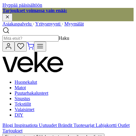
Hyppää pääsisältöön
Tarjoukset voimassa vain enää:
Asiakaspalvelu
·
Yritysmyynti
·
Myymälät
Haku
Huonekalut
Matot
Puutarhakalusteet
Sisustus
Tekstiilit
Valaisimet
DIY
Blogi
Inspiraatiota
Uutuudet
Brändit
Tuotesarjat
Lahjakortti
Outlet
Tarjoukset