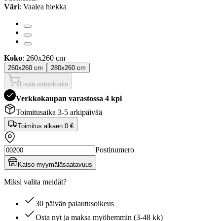
Väri
: Vaalea hiekka
Koko
: 260x260 cm
260x260 cm
280x260 cm
Lisää ostoskoriin
Verkkokaupan varastossa 4 kpl
Toimitusaika 3-5 arkipäivää
Toimitus alkaen
0 €
Postinumero
Katso myymäläsaatavuus
Miksi valita meidät?
30 päivän palautusoikeus
Osta nyt ja maksa myöhemmin (3-48 kk)