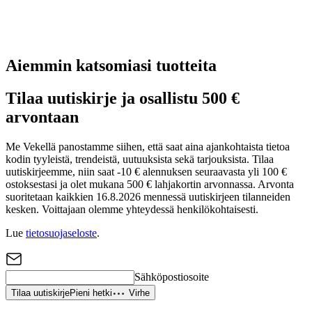
Aiemmin katsomiasi tuotteita
Tilaa uutiskirje ja osallistu 500 €
arvontaan
Me Vekellä panostamme siihen, että saat aina ajankohtaista tietoa
kodin tyyleistä, trendeistä, uutuuksista sekä tarjouksista. Tilaa
uutiskirjeemme, niin saat -10 € alennuksen seuraavasta yli 100 €
ostoksestasi ja olet mukana 500 € lahjakortin arvonnassa. Arvonta
suoritetaan kaikkien 16.8.2026 mennessä uutiskirjeen tilanneiden
kesken. Voittajaan olemme yhteydessä henkilökohtaisesti.
Lue
tietosuojaseloste
.
Sähköpostiosoite
Tilaa uutiskirje
Pieni hetki
Virhe