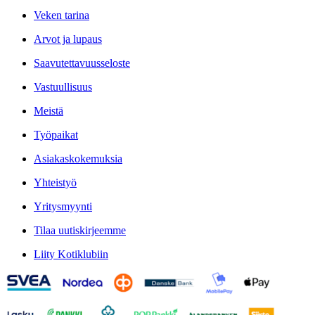
Veken tarina
Arvot ja lupaus
Saavutettavuusseloste
Vastuullisuus
Meistä
Työpaikat
Asiakaskokemuksia
Yhteistyö
Yritysmyynti
Tilaa uutiskirjeemme
Liity Kotiklubiin