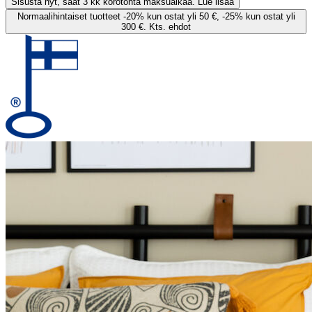
Sisusta nyt, saat 3 kk korotonta maksuaikaa. Lue lisää
Normaalihintaiset tuotteet -20% kun ostat yli 50 €, -25% kun ostat yli
300 €. Kts. ehdot