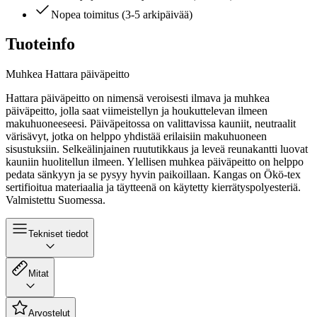
Nopea toimitus (3-5 arkipäivää)
Tuoteinfo
Muhkea Hattara päiväpeitto
Hattara päiväpeitto on nimensä veroisesti ilmava ja muhkea
päiväpeitto, jolla saat viimeistellyn ja houkuttelevan ilmeen
makuhuoneeseesi. Päiväpeitossa on valittavissa kauniit, neutraalit
värisävyt, jotka on helppo yhdistää erilaisiin makuhuoneen
sisustuksiin. Selkeälinjainen ruututikkaus ja leveä reunakantti luovat
kauniin huolitellun ilmeen. Ylellisen muhkea päiväpeitto on helppo
pedata sänkyyn ja se pysyy hyvin paikoillaan. Kangas on Ökö-tex
sertifioitua materiaalia ja täytteenä on käytetty kierrätyspolyesteriä.
Valmistettu Suomessa.
Tekniset tiedot
Mitat
Arvostelut