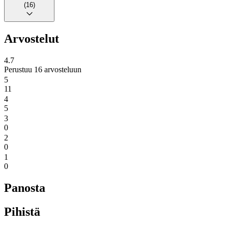
(16)
Arvostelut
4.7
Perustuu 16 arvosteluun
5
11
4
5
3
0
2
0
1
0
Panosta
Pihistä