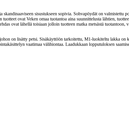
ja skandinaaviseen sisustukseen sopivia. Sohvapöydät on valmistettu p
 tuotteet ovat Veken omaa tuotantoa aina suunnittelusta lähtien, tuot
tehdas ovat lähellä toisiaan jolloin tuotteen matka metsästä tuotantoon,
, johon on lisätty petsi. Sisäkäyttöön tarkoitettu, M1-luokiteltu lakka on
y pintakäsittelyn vaatimaa välihiontaa. Laadukkaan lopputuloksen saamis