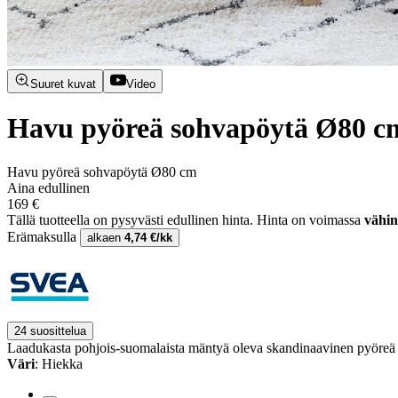
Suuret kuvat
Video
Havu pyöreä sohvapöytä Ø80 c
Havu pyöreä sohvapöytä Ø80 cm
Aina edullinen
169 €
Tällä tuotteella on pysyvästi edullinen hinta.
Hinta on voimassa
vähin
Erämaksulla
alkaen
4,74 €/kk
24 suosittelua
Laadukasta pohjois-suomalaista mäntyä oleva skandinaavinen pyöreä
Väri
: Hiekka