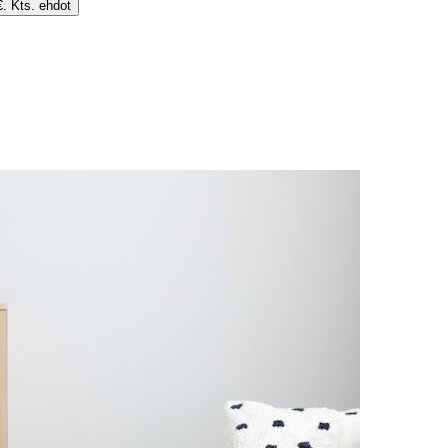
€. Kts. ehdot