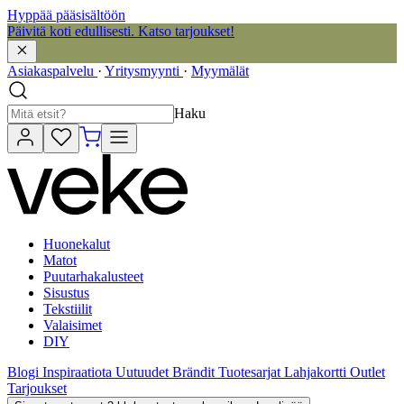
Hyppää pääsisältöön
Päivitä koti edullisesti. Katso tarjoukset!
Asiakaspalvelu
·
Yritysmyynti
·
Myymälät
Haku
Huonekalut
Matot
Puutarhakalusteet
Sisustus
Tekstiilit
Valaisimet
DIY
Blogi
Inspiraatiota
Uutuudet
Brändit
Tuotesarjat
Lahjakortti
Outlet
Tarjoukset