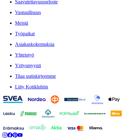
Saavutettavuusseloste
Vastuullisuus
Meistä
Työpaikat
Asiakaskokemuksia
Yhteistyö
Yritysmyynti
Tilaa uutiskirjeemme
Liity Kotiklubiin