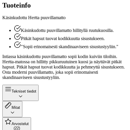
Tuoteinfo
Käsinkudottu Hertta puuvillamatto
Käsinkudottu puuvillamatto hillityllä ruutukuosilla.​
Pitkät hapsut tuovat kodikkuutta sisustukseen.
"Sopii erinomaisesti skandinaaviseen sisustustyyliin."
Intiassa käsinkudottu puuvillamatto sopii kodin kuiviin tiloihin.
Hertta-matossa on hillitty pikkuruutuinen kuosi ja näyttävät pitkät
hapsut. Pitkät hapsut tuovat kodikkuutta ja pehmeyttä sisustukseen.
Osta moderni puuvillamatto, joka sopii erinomaisesti
skandinaaviseen sisustustyyliin.
Tekniset tiedot
Mitat
Arvostelut
(22)