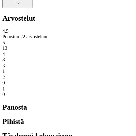
Arvostelut
4.5
Perustuu 22 arvosteluun
5
13
4
8
3
1
2
0
1
0
Panosta
Pihistä
Täydennä kokonaisuus