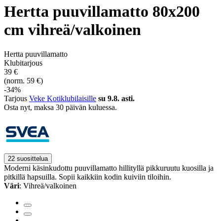
Hertta puuvillamatto 80x200
cm vihreä/valkoinen
Hertta puuvillamatto
Klubitarjous
39 €
(norm. 59 €)
-34%
Tarjous
Veke Kotiklubilaisille
su 9.8. asti.
Osta nyt, ­maksa 30 päivän kuluessa.
22 suosittelua
Moderni käsinkudottu puuvillamatto hillityllä pikkuruutu kuosilla ja
pitkillä hapsuilla. Sopii kaikkiin kodin kuiviin tiloihin.
Väri
: Vihreä/valkoinen