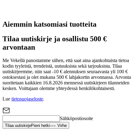
Aiemmin katsomiasi tuotteita
Tilaa uutiskirje ja osallistu 500 €
arvontaan
Me Vekellä panostamme siihen, että saat aina ajankohtaista tietoa
kodin tyyleistä, trendeistä, uutuuksista sekä tarjouksista. Tilaa
uutiskirjeemme, niin saat -10 € alennuksen seuraavasta yli 100 €
ostoksestasi ja olet mukana 500 € lahjakortin arvonnassa. Arvonta
suoritetaan kaikkien 16.8.2026 mennessä uutiskirjeen tilanneiden
kesken. Voittajaan olemme yhteydessä henkilökohtaisesti.
Lue
tietosuojaseloste
.
Sähköpostiosoite
Tilaa uutiskirje
Pieni hetki
Virhe