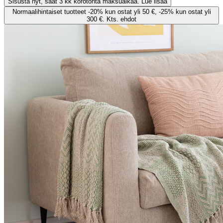
Sisusta nyt, saat 3 kk korotonta maksuaikaa. Lue lisää
Normaalihintaiset tuotteet -20% kun ostat yli 50 €, -25% kun ostat yli
300 €. Kts. ehdot