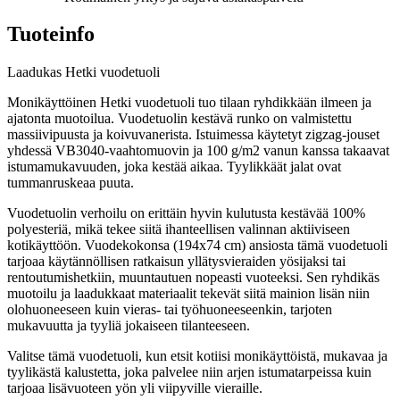
Tuoteinfo
Laadukas Hetki vuodetuoli
Monikäyttöinen Hetki vuodetuoli tuo tilaan ryhdikkään ilmeen ja
ajatonta muotoilua. Vuodetuolin kestävä runko on valmistettu
massiivipuusta ja koivuvanerista. Istuimessa käytetyt zigzag-jouset
yhdessä VB3040-vaahtomuovin ja 100 g/m2 vanun kanssa takaavat
istumamukavuuden, joka kestää aikaa. Tyylikkäät jalat ovat
tummanruskeaa puuta.
Vuodetuolin verhoilu on erittäin hyvin kulutusta kestävää 100%
polyesteriä, mikä tekee siitä ihanteellisen valinnan aktiiviseen
kotikäyttöön. Vuodekokonsa (194x74 cm) ansiosta tämä vuodetuoli
tarjoaa käytännöllisen ratkaisun yllätysvieraiden yösijaksi tai
rentoutumishetkiin, muuntautuen nopeasti vuoteeksi. Sen ryhdikäs
muotoilu ja laadukkaat materiaalit tekevät siitä mainion lisän niin
olohuoneeseen kuin vieras- tai työhuoneeseenkin, tarjoten
mukavuutta ja tyyliä jokaiseen tilanteeseen.
Valitse tämä vuodetuoli, kun etsit kotiisi monikäyttöistä, mukavaa ja
tyylikästä kalustetta, joka palvelee niin arjen istumatarpeissa kuin
tarjoaa lisävuoteen yön yli viipyville vieraille.