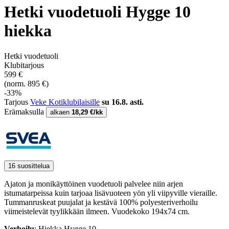
Hetki vuodetuoli Hygge 10
hiekka
Hetki vuodetuoli
Klubitarjous
599 €
(norm. 895 €)
-33%
Tarjous
Veke Kotiklubilaisille
su 16.8. asti.
Erämaksulla
alkaen
18,29 €/kk
16 suosittelua
Ajaton ja monikäyttöinen vuodetuoli palvelee niin arjen
istumatarpeissa kuin tarjoaa lisävuoteen yön yli viipyville vieraille.
Tummanruskeat puujalat ja kestävä 100% polyesteriverhoilu
viimeistelevät tyylikkään ilmeen. Vuodekoko 194x74 cm.
Verhoilu
: Hiekka Hygge 10