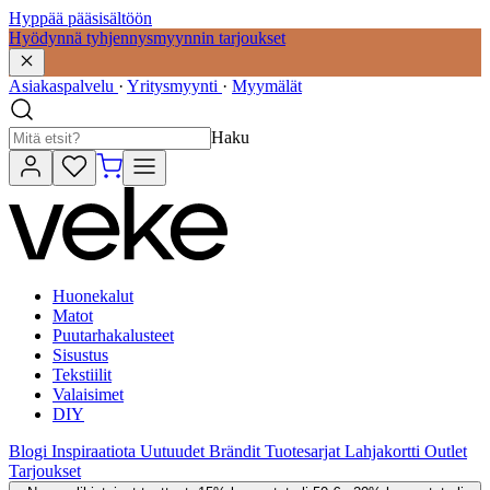
Hyppää pääsisältöön
Hyödynnä tyhjennysmyynnin tarjoukset
Asiakaspalvelu
·
Yritysmyynti
·
Myymälät
Haku
Huonekalut
Matot
Puutarhakalusteet
Sisustus
Tekstiilit
Valaisimet
DIY
Blogi
Inspiraatiota
Uutuudet
Brändit
Tuotesarjat
Lahjakortti
Outlet
Tarjoukset