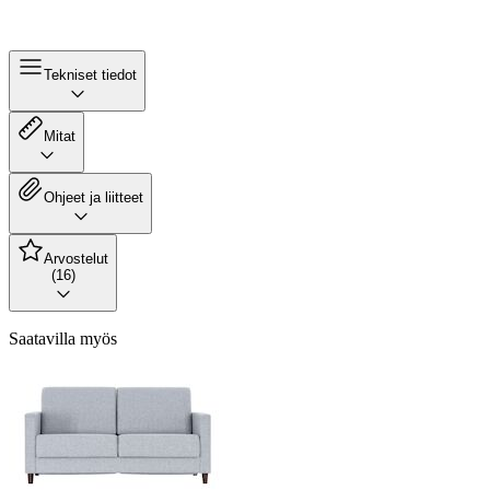
Tekniset tiedot
Mitat
Ohjeet ja liitteet
Arvostelut
(16)
Saatavilla myös