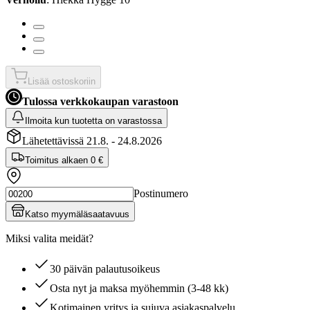
Lisää ostoskoriin
Tulossa verkkokaupan varastoon
Ilmoita kun tuotetta on varastossa
Lähetettävissä 21.8. - 24.8.2026
Toimitus alkaen
0 €
Postinumero
Katso myymäläsaatavuus
Miksi valita meidät?
30 päivän palautusoikeus
Osta nyt ja maksa myöhemmin (3-48 kk)
Kotimainen yritys ja sujuva asiakaspalvelu