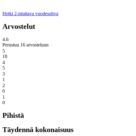
Hetki 2-istuttava vuodesohva
Arvostelut
4.6
Perustuu 16 arvosteluun
5
10
4
5
3
1
2
0
1
0
Pihistä
Täydennä kokonaisuus