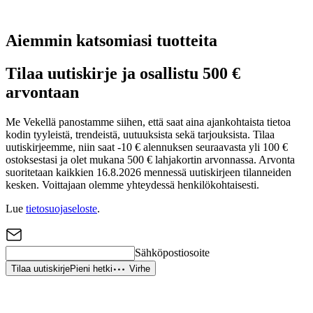
Aiemmin katsomiasi tuotteita
Tilaa uutiskirje ja osallistu 500 €
arvontaan
Me Vekellä panostamme siihen, että saat aina ajankohtaista tietoa
kodin tyyleistä, trendeistä, uutuuksista sekä tarjouksista. Tilaa
uutiskirjeemme, niin saat -10 € alennuksen seuraavasta yli 100 €
ostoksestasi ja olet mukana 500 € lahjakortin arvonnassa. Arvonta
suoritetaan kaikkien 16.8.2026 mennessä uutiskirjeen tilanneiden
kesken. Voittajaan olemme yhteydessä henkilökohtaisesti.
Lue
tietosuojaseloste
.
Sähköpostiosoite
Tilaa uutiskirje
Pieni hetki
Virhe