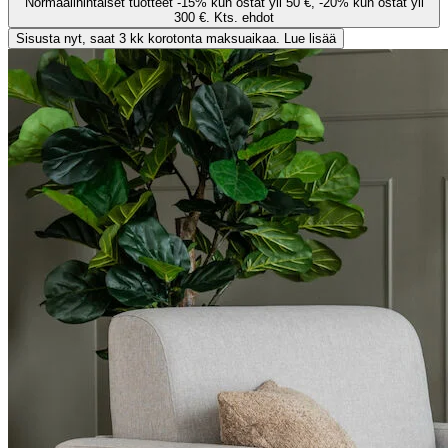
Normaalihintaiset tuotteet -15% kun ostat yli 50 €, -20% kun ostat yli
300 €. Kts. ehdot
Sisusta nyt, saat 3 kk korotonta maksuaikaa. Lue lisää