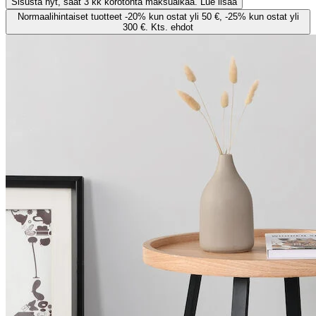
Sisusta nyt, saat 3 kk korotonta maksuaikaa. Lue lisää
Normaalihintaiset tuotteet -20% kun ostat yli 50 €, -25% kun ostat yli
300 €. Kts. ehdot