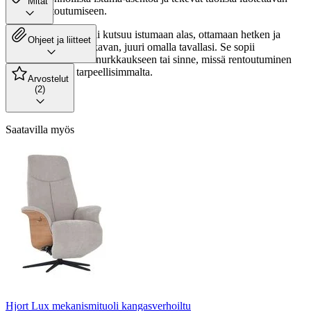
Mitat
paikan rentoutumiseen.
Tämä mekanismituoli kutsuu istumaan alas, ottamaan hetken ja
Ohjeet ja liitteet
tekemään olosta mukavan, juuri omalla tavallasi. Se sopii
olohuoneeseen, lukunurkkaukseen tai sinne, missä rentoutuminen
tuntuu kaikkein tarpeellisimmalta.
Arvostelut
(2)
Saatavilla myös
Hjort Lux mekanismituoli kangasverhoiltu