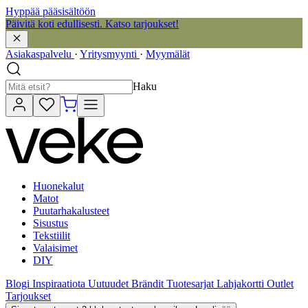
Hyppää pääsisältöön
Päivitä koti edullisesti. Katso tarjoukset!
Asiakaspalvelu
·
Yritysmyynti
·
Myymälät
Haku
Huonekalut
Matot
Puutarhakalusteet
Sisustus
Tekstiilit
Valaisimet
DIY
Blogi
Inspiraatiota
Uutuudet
Brändit
Tuotesarjat
Lahjakortti
Outlet
Tarjoukset