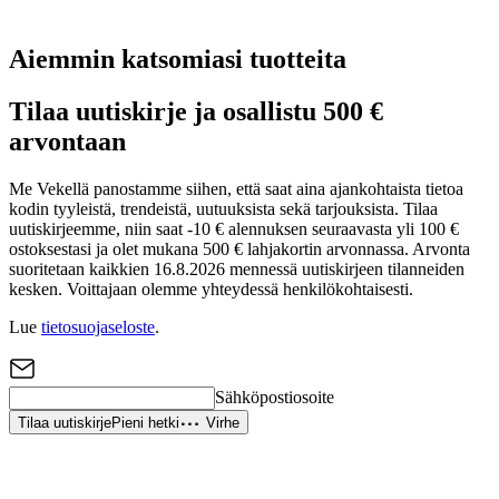
Aiemmin katsomiasi tuotteita
Tilaa uutiskirje ja osallistu 500 €
arvontaan
Me Vekellä panostamme siihen, että saat aina ajankohtaista tietoa
kodin tyyleistä, trendeistä, uutuuksista sekä tarjouksista. Tilaa
uutiskirjeemme, niin saat -10 € alennuksen seuraavasta yli 100 €
ostoksestasi ja olet mukana 500 € lahjakortin arvonnassa. Arvonta
suoritetaan kaikkien 16.8.2026 mennessä uutiskirjeen tilanneiden
kesken. Voittajaan olemme yhteydessä henkilökohtaisesti.
Lue
tietosuojaseloste
.
Sähköpostiosoite
Tilaa uutiskirje
Pieni hetki
Virhe