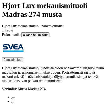
Hjort Lux mekanismituoli
Madras 274 musta
Hjort Lux mekanismituoli nahkaverhoiltu
1 790 €
Erämaksulla
alkaen
53,18 €/kk
2 suosittelua
Hjort Lux mekanismituoli yhdistää aidon nahkaverhoilun,huolitellun
muotoilun ja erinomaisen mukavuuden. Portaattomasti säätyvä
mekanismi, säädettävä niskatuki ja öljytyt tammikäsinojat tekevät
tuolista kutsuvan paikan rentoutumiseen.
Verhoilu
: Musta Madras 274