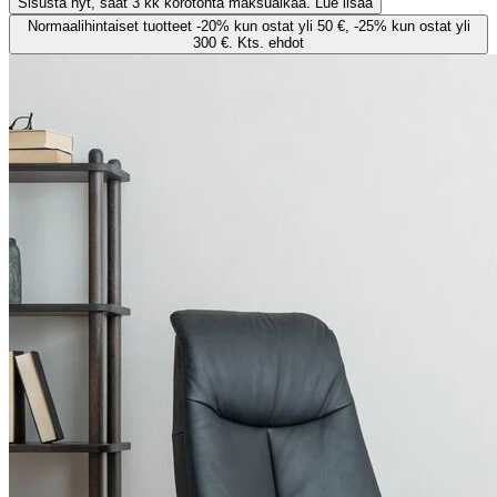
Sisusta nyt, saat 3 kk korotonta maksuaikaa. Lue lisää
Normaalihintaiset tuotteet -20% kun ostat yli 50 €, -25% kun ostat yli
300 €. Kts. ehdot