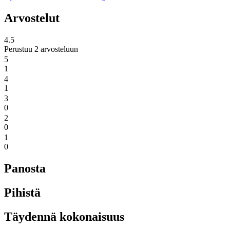
Arvostelut
4.5
Perustuu 2 arvosteluun
5
1
4
1
3
0
2
0
1
0
Panosta
Pihistä
Täydennä kokonaisuus