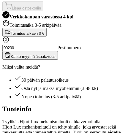
Lisää ostoskoriin
Verkkokaupan varastossa 4 kpl
Toimitusaika 3-5 arkipäivää
Toimitus alkaen
0 €
Postinumero
Katso myymäläsaatavuus
Miksi valita meidät?
30 päivän palautusoikeus
Osta nyt ja maksa myöhemmin (3-48 kk)
Nopea toimitus (3-5 arkipäivää)
Tuoteinfo
Tyylikäs Hjort Lux mekanismituoli nahkaverhoilulla
Hjort Lux mekanismituoli on tehty sinulle, joka arvostat sekä
mukavuutta että viimeisteltyä ilmettä. Tuoli on verhoiltu
aidolla