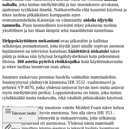
nahalla
, joka tuntuu miellyttävältä ja tuo sisustukseen arvokasta,
ajattoman tyylikästä ilmettä. Nahkaverhoilu elää kauniisti käytössä ja
tekee tuolista pitkäikäisen kumppanin arjen
rentoutumishetkiin.Käsinojat on viimeistelty
aidolla öljytyllä
tammella.
Puun luonnollinen kuviointi tekee jokaisesta tuolista
yksilöllisen ja tuo tilaan lämpöä sekä maanläheistä tunnelmaa.
Helppokäyttöinen mekanismi
avaa jalkarahin ja kallistaa
selkänojaa portaattomasti, jotta löydät juuri sinulle sopivan asennon
lepäämiseen tai television katseluun.
Säädettävä niskatuki
tukee
päätä ja niskaa niin lyhyissä hengähdyshetkissä kuin pidemmissä
illoissa.
360 astetta pyörivä ristikkojalka
lisää käyttömukavuutta
ja tekee tuolista luontevan osan arkea.
Istuimen mukavuus perustuu huolella valittuihin materiaaleihin.
Istuintyynyssä yhdistyvät kimmoisa HR 3532 -vaahtomuovi ja
pehmeä VP 4070, jotka yhdessä tarjoavat hyvän tuen mutta antavat
myös miellyttävästi periksi. Lopputuloksena on istuin, joka tuntuu
ryhdikkäältä mutta mukavalta, eikä väsähdä pitkässäkään käytössä.
Selkätyynyssä käytetty muotoon valettu Molded Foam tukee kehoa
tasaisesti ja säilyttää hyvin muotonsa. Sen alla oleva HR 353 -
Tekniset tiedot
vaahtomuovi lisää pehmeyttä ja mukautuvuutta, jotta selkänoja
tuntuu miellyttävältä eri asennoissa. Yhdessä nämä materiaalit
tukevat luonnollista istuma-asentoa ja tekevät tuolista luotettavan