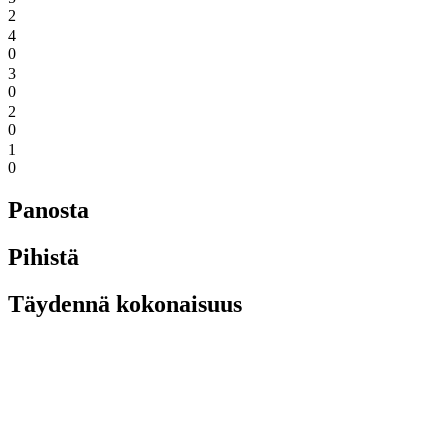
2
4
0
3
0
2
0
1
0
Panosta
Pihistä
Täydennä kokonaisuus