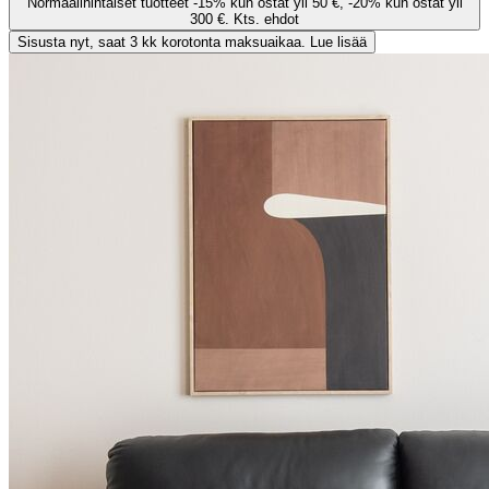
Normaalihintaiset tuotteet -15% kun ostat yli 50 €, -20% kun ostat yli
300 €. Kts. ehdot
Sisusta nyt, saat 3 kk korotonta maksuaikaa. Lue lisää