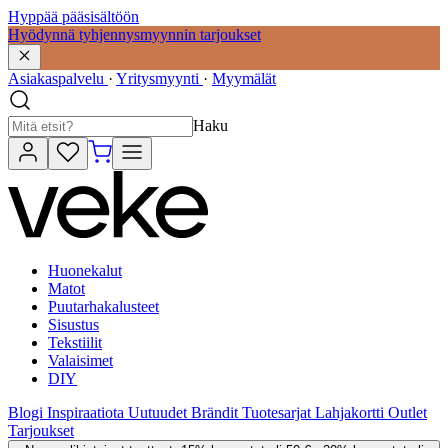
Hyppää pääsisältöön
Hyödynnä tyhjennysmyynnin tarjoukset
Asiakaspalvelu
·
Yritysmyynti
·
Myymälät
Haku
Huonekalut
Matot
Puutarhakalusteet
Sisustus
Tekstiilit
Valaisimet
DIY
Blogi
Inspiraatiota
Uutuudet
Brändit
Tuotesarjat
Lahjakortti
Outlet
Tarjoukset