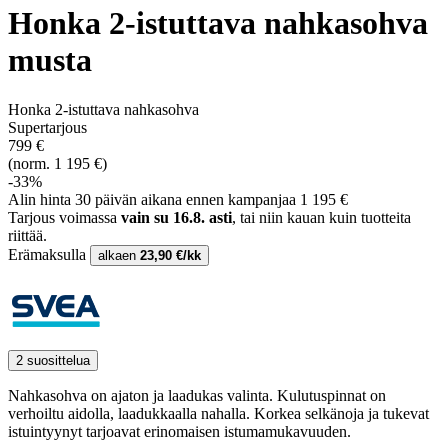
Honka 2-istuttava nahkasohva
musta
Honka 2-istuttava nahkasohva
Supertarjous
799 €
(norm. 1 195 €)
-33%
Alin hinta 30 päivän aikana ennen kampanjaa 1 195 €
Tarjous voimassa
vain su 16.8. asti
, tai niin kauan kuin tuotteita
riittää.
Erämaksulla
alkaen
23,90 €/kk
2 suosittelua
Nahkasohva on ajaton ja laadukas valinta. Kulutuspinnat on
verhoiltu aidolla, laadukkaalla nahalla. Korkea selkänoja ja tukevat
istuintyynyt tarjoavat erinomaisen istumamukavuuden.