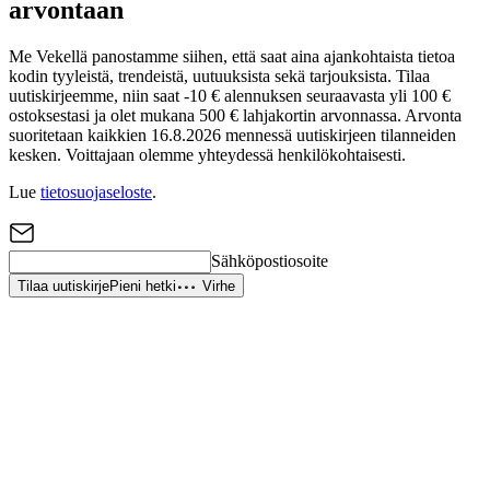
arvontaan
Me Vekellä panostamme siihen, että saat aina ajankohtaista tietoa
kodin tyyleistä, trendeistä, uutuuksista sekä tarjouksista. Tilaa
uutiskirjeemme, niin saat -10 € alennuksen seuraavasta yli 100 €
ostoksestasi ja olet mukana 500 € lahjakortin arvonnassa. Arvonta
suoritetaan kaikkien 16.8.2026 mennessä uutiskirjeen tilanneiden
kesken. Voittajaan olemme yhteydessä henkilökohtaisesti.
Lue
tietosuojaseloste
.
Sähköpostiosoite
Tilaa uutiskirje
Pieni hetki
Virhe