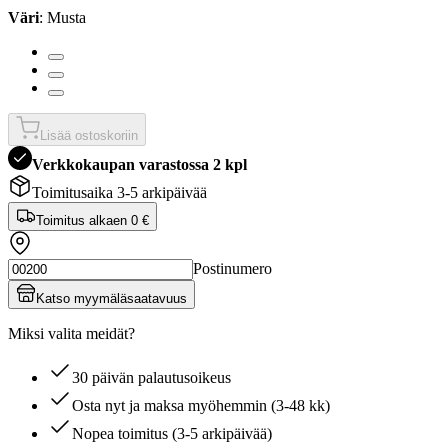
Väri
: Musta
Lisää ostoskoriin
Verkkokaupan varastossa 2 kpl
Toimitusaika 3-5 arkipäivää
Toimitus alkaen
0 €
Postinumero
Katso myymäläsaatavuus
Miksi valita meidät?
30 päivän palautusoikeus
Osta nyt ja maksa myöhemmin (3-48 kk)
Nopea toimitus (3-5 arkipäivää)