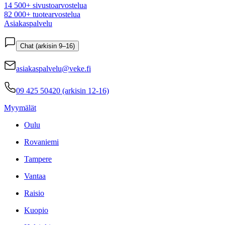
14 500+ sivustoarvostelua
82 000+ tuotearvostelua
Asiakaspalvelu
Chat (arkisin 9–16)
asiakaspalvelu@veke.fi
09 425 50420 (arkisin 12-16)
Myymälät
Oulu
Rovaniemi
Tampere
Vantaa
Raisio
Kuopio