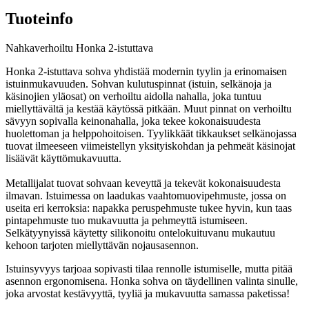
Tuoteinfo
Nahkaverhoiltu Honka 2-istuttava
Honka 2-istuttava sohva yhdistää modernin tyylin ja erinomaisen
istuinmukavuuden. Sohvan kulutuspinnat (istuin, selkänoja ja
käsinojien yläosat) on verhoiltu aidolla nahalla, joka tuntuu
miellyttävältä ja kestää käytössä pitkään. Muut pinnat on verhoiltu
sävyyn sopivalla keinonahalla, joka tekee kokonaisuudesta
huolettoman ja helppohoitoisen. Tyylikkäät tikkaukset selkänojassa
tuovat ilmeeseen viimeistellyn yksityiskohdan ja pehmeät käsinojat
lisäävät käyttömukavuutta.
Metallijalat tuovat sohvaan keveyttä ja tekevät kokonaisuudesta
ilmavan. Istuimessa on laadukas vaahtomuovipehmuste, jossa on
useita eri kerroksia: napakka peruspehmuste tukee hyvin, kun taas
pintapehmuste tuo mukavuutta ja pehmeyttä istumiseen.
Selkätyynyissä käytetty silikonoitu ontelokuituvanu mukautuu
kehoon tarjoten miellyttävän nojausasennon.
Istuinsyvyys tarjoaa sopivasti tilaa rennolle istumiselle, mutta pitää
asennon ergonomisena. Honka sohva on täydellinen valinta sinulle,
joka arvostat kestävyyttä, tyyliä ja mukavuutta samassa paketissa!