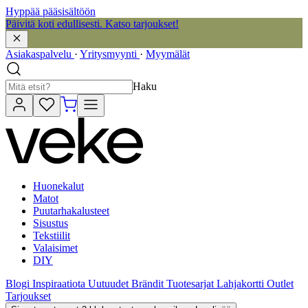
Hyppää pääsisältöön
Päivitä koti edullisesti. Katso tarjoukset!
Asiakaspalvelu
·
Yritysmyynti
·
Myymälät
Haku
Huonekalut
Matot
Puutarhakalusteet
Sisustus
Tekstiilit
Valaisimet
DIY
Blogi
Inspiraatiota
Uutuudet
Brändit
Tuotesarjat
Lahjakortti
Outlet
Tarjoukset