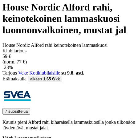
House Nordic Alford rahi,
keinotekoinen lammaskuosi
luonnonvalkoinen, mustat jal
House Nordic Alford rahi keinotekoinen lammaskuosi
Klubitarjous
59 €
(norm. 77 €)
-23%
Tarjous
Veke Kotiklubilaisille
su 9.8. asti.
Erämaksulla
alkaen
1,65 €/kk
7 suosittelua
Kaunis pieni Alford rahi kiharaisella lammaskuosilla jonka ulkonäön
täydentävät mustat jalat.