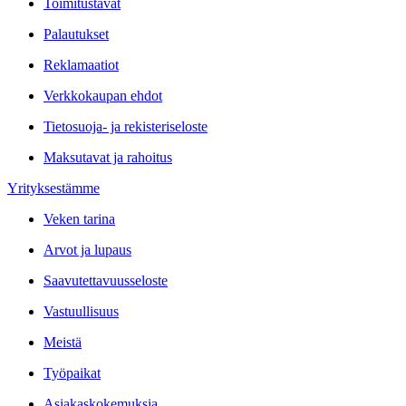
Toimitustavat
Palautukset
Reklamaatiot
Verkkokaupan ehdot
Tietosuoja- ja rekisteriseloste
Maksutavat ja rahoitus
Yrityksestämme
Veken tarina
Arvot ja lupaus
Saavutettavuusseloste
Vastuullisuus
Meistä
Työpaikat
Asiakaskokemuksia