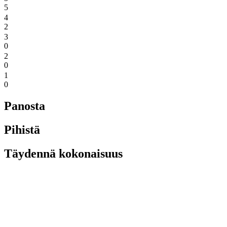
5
4
2
3
0
2
0
1
0
Panosta
Pihistä
Täydennä kokonaisuus