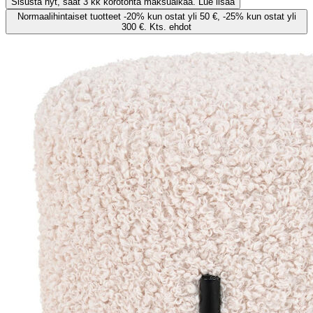
Sisusta nyt, saat 3 kk korotonta maksuaikaa. Lue lisää
Normaalihintaiset tuotteet -20% kun ostat yli 50 €, -25% kun ostat yli
300 €. Kts. ehdot