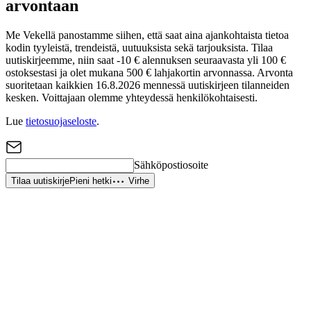
arvontaan
Me Vekellä panostamme siihen, että saat aina ajankohtaista tietoa
kodin tyyleistä, trendeistä, uutuuksista sekä tarjouksista. Tilaa
uutiskirjeemme, niin saat -10 € alennuksen seuraavasta yli 100 €
ostoksestasi ja olet mukana 500 € lahjakortin arvonnassa. Arvonta
suoritetaan kaikkien 16.8.2026 mennessä uutiskirjeen tilanneiden
kesken. Voittajaan olemme yhteydessä henkilökohtaisesti.
Lue
tietosuojaseloste
.
Sähköpostiosoite
Tilaa uutiskirje
Pieni hetki
Virhe