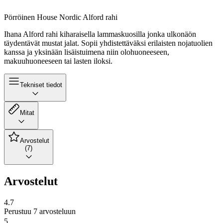
Pörröinen House Nordic Alford rahi
Ihana Alford rahi kiharaisella lammaskuosilla jonka ulkonäön
täydentävät mustat jalat. Sopii yhdistettäväksi erilaisten nojatuolien
kanssa ja yksinään lisäistuimena niin olohuoneeseen,
makuuhuoneeseen tai lasten iloksi.
Tekniset tiedot
Mitat
Arvostelut
(7)
Arvostelut
4.7
Perustuu 7 arvosteluun
5