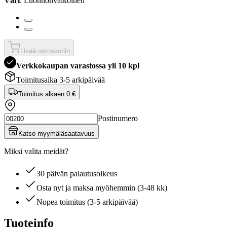
Väri
: Luonnonvalkoinen
Lisää ostoskoriin
Verkkokaupan varastossa yli 10 kpl
Toimitusaika 3-5 arkipäivää
Toimitus alkaen
0 €
Postinumero
Katso myymäläsaatavuus
Miksi valita meidät?
30 päivän palautusoikeus
Osta nyt ja maksa myöhemmin (3-48 kk)
Nopea toimitus (3-5 arkipäivää)
Tuoteinfo