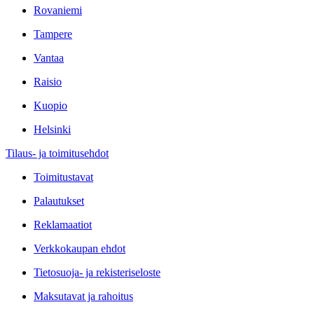
Rovaniemi
Tampere
Vantaa
Raisio
Kuopio
Helsinki
Tilaus- ja toimitusehdot
Toimitustavat
Palautukset
Reklamaatiot
Verkkokaupan ehdot
Tietosuoja- ja rekisteriseloste
Maksutavat ja rahoitus