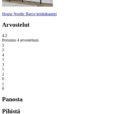
House Nordic Barco kenkäkaappi
Arvostelut
4.2
Perustuu 4 arvosteluun
5
2
4
1
3
1
2
0
1
0
Panosta
Pihistä