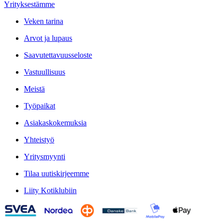
Yrityksestämme
Veken tarina
Arvot ja lupaus
Saavutettavuusseloste
Vastuullisuus
Meistä
Työpaikat
Asiakaskokemuksia
Yhteistyö
Yritysmyynti
Tilaa uutiskirjeemme
Liity Kotiklubiin