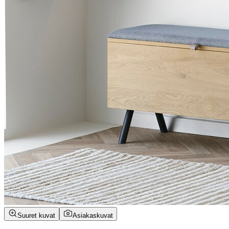
Suuret kuvat
Asiakaskuvat