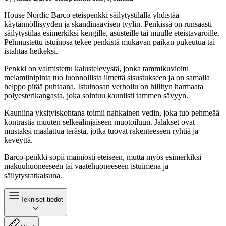
House Nordic Barco eteispenkki säilytystilalla yhdistää
käytännöllisyyden ja skandinaavisen tyylin. Penkissä on runsaasti
säilytystilaa esimerkiksi kengille, asusteille tai muulle eteistavaroille.
Pehmustettu istuinosa tekee penkistä mukavan paikan pukeutua tai
istahtaa hetkeksi.
Penkki on valmistettu kalustelevystä, jonka tammikuvioitu
melamiinipinta tuo luonnollista ilmettä sisustukseen ja on samalla
helppo pitää puhtaana. Istuinosan verhoilu on hillityn harmaata
polyesterikangasta, joka sointuu kauniisti tammen sävyyn.
Kauniina yksityiskohtana toimii nahkainen vedin, joka tuo pehmeää
kontrastia muuten selkeälinjaiseen muotoiluun. Jalakset ovat
mustaksi maalattua terästä, jotka tuovat rakenteeseen ryhtiä ja
keveyttä.
Barco-penkki sopii mainiosti eteiseen, mutta myös esimerkiksi
makuuhuoneeseen tai vaatehuoneeseen istuimena ja
säilytysratkaisuna.
Tekniset tiedot