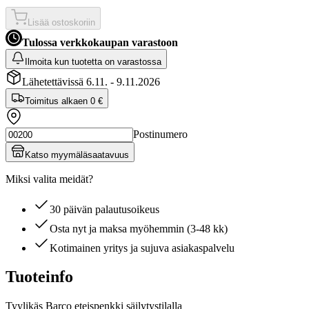
Lisää ostoskoriin
Tulossa verkkokaupan varastoon
Ilmoita kun tuotetta on varastossa
Lähetettävissä 6.11. - 9.11.2026
Toimitus alkaen
0 €
Postinumero
Katso myymäläsaatavuus
Miksi valita meidät?
30 päivän palautusoikeus
Osta nyt ja maksa myöhemmin (3-48 kk)
Kotimainen yritys ja sujuva asiakaspalvelu
Tuoteinfo
Tyylikäs Barco eteispenkki säilytystilalla