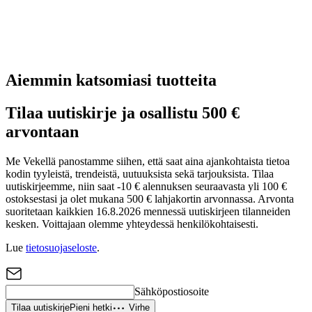
Aiemmin katsomiasi tuotteita
Tilaa uutiskirje ja osallistu 500 €
arvontaan
Me Vekellä panostamme siihen, että saat aina ajankohtaista tietoa
kodin tyyleistä, trendeistä, uutuuksista sekä tarjouksista. Tilaa
uutiskirjeemme, niin saat -10 € alennuksen seuraavasta yli 100 €
ostoksestasi ja olet mukana 500 € lahjakortin arvonnassa. Arvonta
suoritetaan kaikkien 16.8.2026 mennessä uutiskirjeen tilanneiden
kesken. Voittajaan olemme yhteydessä henkilökohtaisesti.
Lue
tietosuojaseloste
.
Sähköpostiosoite
Tilaa uutiskirje
Pieni hetki
Virhe