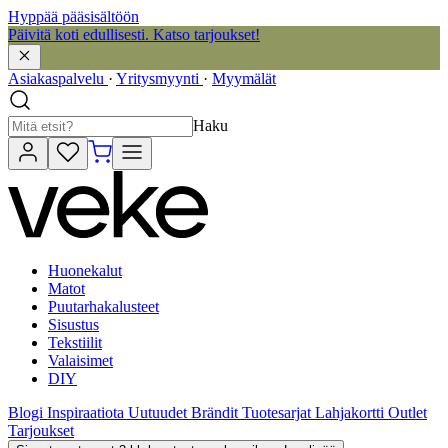
Hyppää pääsisältöön
Päivitä koti edullisesti. Katso tarjoukset!
Asiakaspalvelu
·
Yritysmyynti
·
Myymälät
Haku
Huonekalut
Matot
Puutarhakalusteet
Sisustus
Tekstiilit
Valaisimet
DIY
Blogi
Inspiraatiota
Uutuudet
Brändit
Tuotesarjat
Lahjakortti
Outlet
Tarjoukset