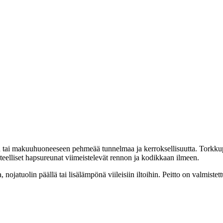
 tai makuuhuoneeseen pehmeää tunnelmaa ja kerroksellisuutta. Torkkupei
eelliset hapsureunat viimeistelevät rennon ja kodikkaan ilmeen.
ojatuolin päällä tai lisälämpönä viileisiin iltoihin. Peitto on valmistett