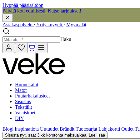
Hyppää pääsisältöön
Päivitä koti edullisesti. Katso tarjoukset!
Asiakaspalvelu
·
Yritysmyynti
·
Myymälät
Haku
Huonekalut
Matot
Puutarhakalusteet
Sisustus
Tekstiilit
Valaisimet
DIY
Blogi
Inspiraatiota
Uutuudet
Brändit
Tuotesarjat
Lahjakortti
Outlet
Ta
Sisusta nyt, saat 3 kk korotonta maksuaikaa. Lue lisää