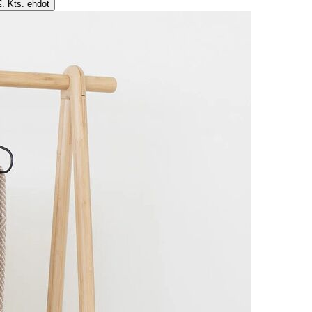
€. Kts. ehdot