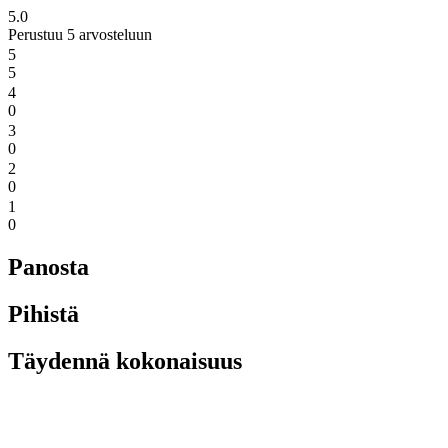
5.0
Perustuu 5 arvosteluun
5
5
4
0
3
0
2
0
1
0
Panosta
Pihistä
Täydennä kokonaisuus