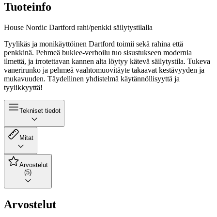
Tuoteinfo
House Nordic Dartford rahi/penkki säilytystilalla
Tyylikäs ja monikäyttöinen Dartford toimii sekä rahina että
penkkinä. Pehmeä buklee-verhoilu tuo sisustukseen modernia
ilmettä, ja irrotettavan kannen alta löytyy kätevä säilytystila. Tukeva
vanerirunko ja pehmeä vaahtomuovitäyte takaavat kestävyyden ja
mukavuuden. Täydellinen yhdistelmä käytännöllisyyttä ja
tyylikkyyttä!
Tekniset tiedot
Mitat
Arvostelut
(5)
Arvostelut