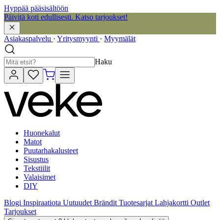
Hyppää pääsisältöön
Päivitä koti edullisesti. Katso tarjoukset!
Asiakaspalvelu
·
Yritysmyynti
·
Myymälät
Haku
Huonekalut
Matot
Puutarhakalusteet
Sisustus
Tekstiilit
Valaisimet
DIY
Blogi
Inspiraatiota
Uutuudet
Brändit
Tuotesarjat
Lahjakortti
Outlet
Tarjoukset