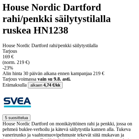
House Nordic Dartford
rahi/penkki säilytystilalla
ruskea HN1238
House Nordic Dartford rahi/penkki säilytystilalla
Tarjous
169 €
(norm. 219 €)
-23%
Alin hinta 30 päivän aikana ennen kampanjaa 219 €
Tarjous voimassa
vain su 9.8. asti.
Erämaksulla
alkaen
4,74 €/kk
5 suosittelua
House Nordic Dartford on monikäyttöinen rahi ja penkki, jossa on
pehmeä buklee-verhoilu ja kätevä säilytystila kannen alla. Tukeva
vanerirunko ja vaahtomuovipehmuste tekevät siitä mukavan ja