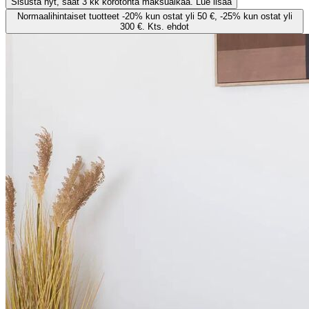
Sisusta nyt, saat 3 kk korotonta maksuaikaa. Lue lisää
Normaalihintaiset tuotteet -20% kun ostat yli 50 €, -25% kun ostat yli
300 €. Kts. ehdot