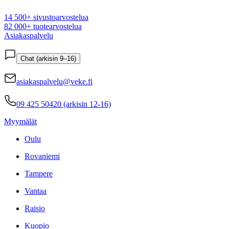
14 500+ sivustoarvostelua
82 000+ tuotearvostelua
Asiakaspalvelu
Chat (arkisin 9–16)
asiakaspalvelu@veke.fi
09 425 50420 (arkisin 12-16)
Myymälät
Oulu
Rovaniemi
Tampere
Vantaa
Raisio
Kuopio