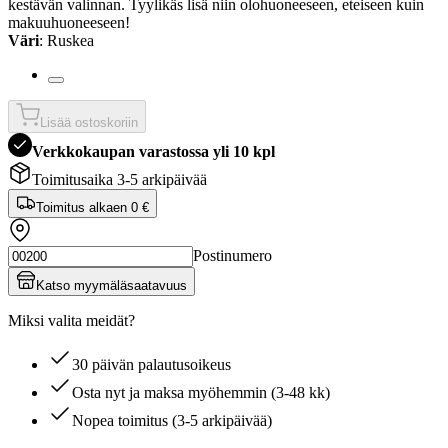
kestävän valinnan. Tyylikäs lisä niin olohuoneeseen, eteiseen kuin
makuuhuoneeseen!
Väri
: Ruskea
Lisää ostoskoriin
Verkkokaupan varastossa yli 10 kpl
Toimitusaika 3-5 arkipäivää
Toimitus alkaen
0 €
Postinumero
Katso myymäläsaatavuus
Miksi valita meidät?
30 päivän palautusoikeus
Osta nyt ja maksa myöhemmin (3-48 kk)
Nopea toimitus (3-5 arkipäivää)