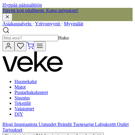
Hyppää pääsisältöön
Päivitä koti edullisesti. Katso tarjoukset!
Asiakaspalvelu
·
Yritysmyynti
·
Myymälät
Haku
Huonekalut
Matot
Puutarhakalusteet
Sisustus
Tekstiilit
Valaisimet
DIY
Blogi
Inspiraatiota
Uutuudet
Brändit
Tuotesarjat
Lahjakortti
Outlet
Tarjoukset