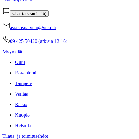
Chat (arkisin 9–16)
asiakaspalvelu@veke.fi
09 425 50420 (arkisin 12-16)
Myymälät
Oulu
Rovaniemi
Tampere
Vantaa
Raisio
Kuopio
Helsinki
Tilaus- ja toimitusehdot