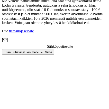
Me Vekellä panostamme siihen, että saat aina ajankohtaista tietoa
kodin tyyleistä, trendeistä, uutuuksista sekä tarjouksista. Tilaa
uutiskirjeemme, niin saat -10 € alennuksen seuraavasta yli 100 €
ostoksestasi ja olet mukana 500 € lahjakortin arvonnassa. Arvonta
suoritetaan kaikkien 16.8.2026 mennessä uutiskirjeen tilanneiden
kesken. Voittajaan olemme yhteydessä henkilökohtaisesti.
Lue
tietosuojaseloste
.
Sähköpostiosoite
Tilaa uutiskirje
Pieni hetki
Virhe