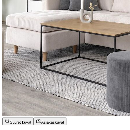
Suuret kuvat
Asiakaskuvat