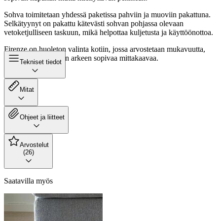
Sohva toimitetaan yhdessä paketissa pahviin ja muoviin pakattuna.
Selkätyynyt on pakattu kätevästi sohvan pohjassa olevaan
vetoketjulliseen taskuun, mikä helpottaa kuljetusta ja käyttöönottoa.
Firenze on huoleton valinta kotiin, jossa arvostetaan mukavuutta,
toimivuutta ja omaan arkeen sopivaa mittakaavaa.
Tekniset tiedot
Mitat
Ohjeet ja liitteet
Arvostelut
(26)
Saatavilla myös