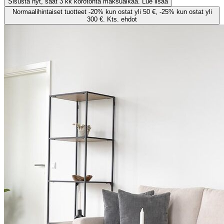
Sisusta nyt, saat 3 kk korotonta maksuaikaa. Lue lisää
Normaalihintaiset tuotteet -20% kun ostat yli 50 €, -25% kun ostat yli
300 €. Kts. ehdot