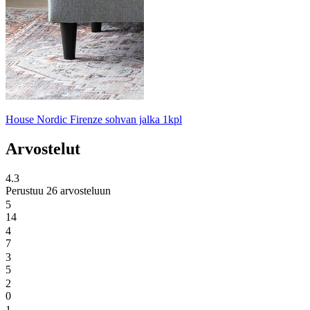
House Nordic Firenze sohvan jalka 1kpl
Arvostelut
4.3
Perustuu 26 arvosteluun
5
14
4
7
3
5
2
0
1