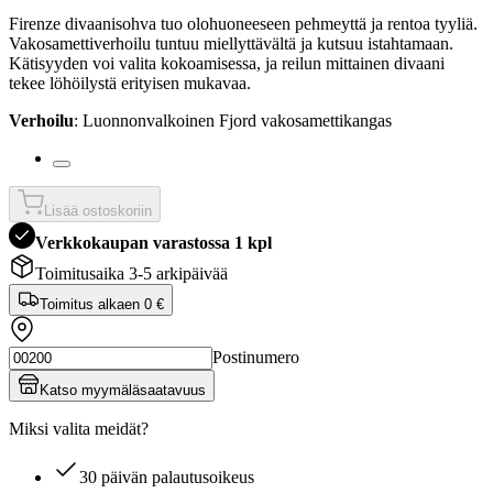
Firenze divaanisohva tuo olohuoneeseen pehmeyttä ja rentoa tyyliä.
Vakosamettiverhoilu tuntuu miellyttävältä ja kutsuu istahtamaan.
Kätisyyden voi valita kokoamisessa, ja reilun mittainen divaani
tekee löhöilystä erityisen mukavaa.
Verhoilu
: Luonnonvalkoinen Fjord vakosamettikangas
Lisää ostoskoriin
Verkkokaupan varastossa 1 kpl
Toimitusaika 3-5 arkipäivää
Toimitus alkaen
0 €
Postinumero
Katso myymäläsaatavuus
Miksi valita meidät?
30 päivän palautusoikeus