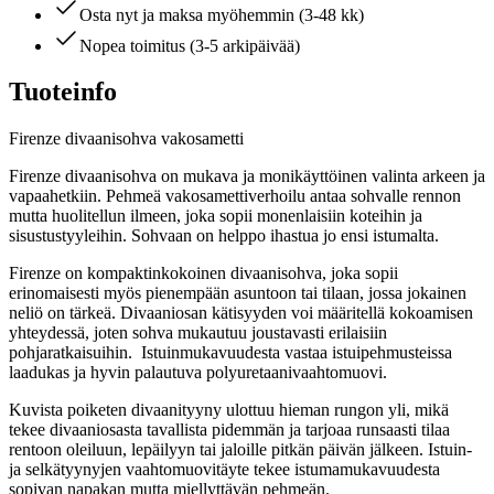
Osta nyt ja maksa myöhemmin (3-48 kk)
Nopea toimitus (3-5 arkipäivää)
Tuoteinfo
Firenze divaanisohva vakosametti
Firenze divaanisohva on mukava ja monikäyttöinen valinta arkeen ja
vapaahetkiin. Pehmeä vakosamettiverhoilu antaa sohvalle rennon
mutta huolitellun ilmeen, joka sopii monenlaisiin koteihin ja
sisustustyyleihin. Sohvaan on helppo ihastua jo ensi istumalta.
Firenze on kompaktinkokoinen divaanisohva, joka sopii
erinomaisesti myös pienempään asuntoon tai tilaan, jossa jokainen
neliö on tärkeä. Divaaniosan kätisyyden voi määritellä kokoamisen
yhteydessä, joten sohva mukautuu joustavasti erilaisiin
pohjaratkaisuihin. Istuinmukavuudesta vastaa istuipehmusteissa
laadukas ja hyvin palautuva polyuretaanivaahtomuovi.
Kuvista poiketen divaanityyny ulottuu hieman rungon yli, mikä
tekee divaaniosasta tavallista pidemmän ja tarjoaa runsaasti tilaa
rentoon oleiluun, lepäilyyn tai jaloille pitkän päivän jälkeen. Istuin-
ja selkätyynyjen vaahtomuovitäyte tekee istumamukavuudesta
sopivan napakan mutta miellyttävän pehmeän.