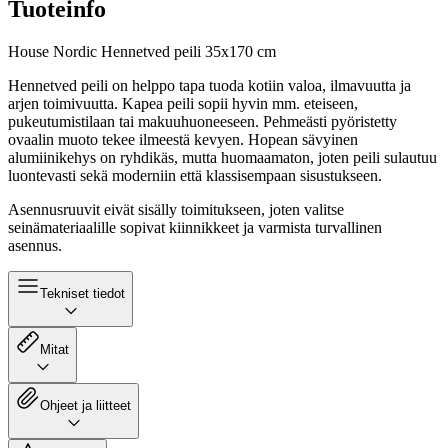
Tuoteinfo
House Nordic Hennetved peili 35x170 cm
Hennetved peili on helppo tapa tuoda kotiin valoa, ilmavuutta ja
arjen toimivuutta. Kapea peili sopii hyvin mm. eteiseen,
pukeutumistilaan tai makuuhuoneeseen. Pehmeästi pyöristetty
ovaalin muoto tekee ilmeestä kevyen. Hopean sävyinen
alumiinikehys on ryhdikäs, mutta huomaamaton, joten peili sulautuu
luontevasti sekä moderniin että klassisempaan sisustukseen.
Asennusruuvit eivät sisälly toimitukseen, joten valitse
seinämateriaalille sopivat kiinnikkeet ja varmista turvallinen
asennus.
Tekniset tiedot
Mitat
Ohjeet ja liitteet