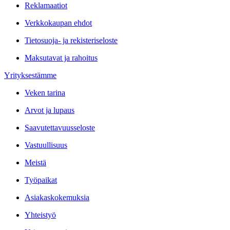
Reklamaatiot
Verkkokaupan ehdot
Tietosuoja- ja rekisteriseloste
Maksutavat ja rahoitus
Yrityksestämme
Veken tarina
Arvot ja lupaus
Saavutettavuusseloste
Vastuullisuus
Meistä
Työpaikat
Asiakaskokemuksia
Yhteistyö