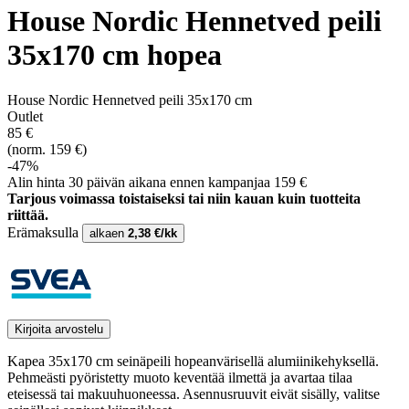
House Nordic Hennetved peili
35x170 cm hopea
House Nordic Hennetved peili 35x170 cm
Outlet
85 €
(norm. 159 €)
-47%
Alin hinta 30 päivän aikana ennen kampanjaa 159 €
Tarjous voimassa toistaiseksi tai niin kauan kuin tuotteita
riittää.
Erämaksulla
alkaen
2,38 €/kk
Kirjoita arvostelu
Kapea 35x170 cm seinäpeili hopeanvärisellä alumiinikehyksellä.
Pehmeästi pyöristetty muoto keventää ilmettä ja avartaa tilaa
eteisessä tai makuuhuoneessa. Asennusruuvit eivät sisälly, valitse