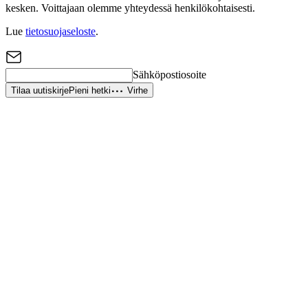
kesken. Voittajaan olemme yhteydessä henkilökohtaisesti.
Lue
tietosuojaseloste
.
Sähköpostiosoite
Tilaa uutiskirje
Pieni hetki
Virhe