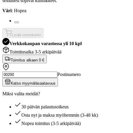
seinällesi sopivat kiinnikkeet.
Väri
: Hopea
Lisää ostoskoriin
Verkkokaupan varastossa yli 10 kpl
Toimitusaika 3-5 arkipäivää
Toimitus alkaen
0 €
Postinumero
Katso myymäläsaatavuus
Miksi valita meidät?
30 päivän palautusoikeus
Osta nyt ja maksa myöhemmin (3-48 kk)
Nopea toimitus (3-5 arkipäivää)