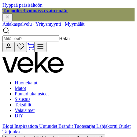
Hyppää pääsisältöön
Tarjoukset voimassa vain enää:
Asiakaspalvelu
·
Yritysmyynti
·
Myymälät
Haku
Huonekalut
Matot
Puutarhakalusteet
Sisustus
Tekstiilit
Valaisimet
DIY
Blogi
Inspiraatiota
Uutuudet
Brändit
Tuotesarjat
Lahjakortti
Outlet
Tarjoukset