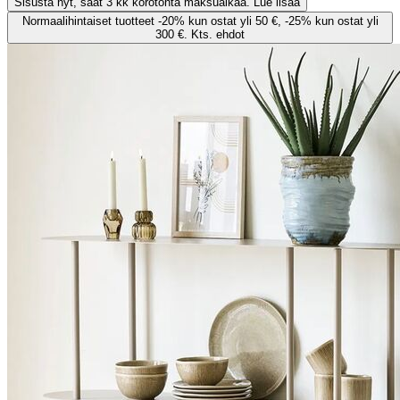
Sisusta nyt, saat 3 kk korotonta maksuaikaa. Lue lisää
Normaalihintaiset tuotteet -20% kun ostat yli 50 €, -25% kun ostat yli
300 €. Kts. ehdot