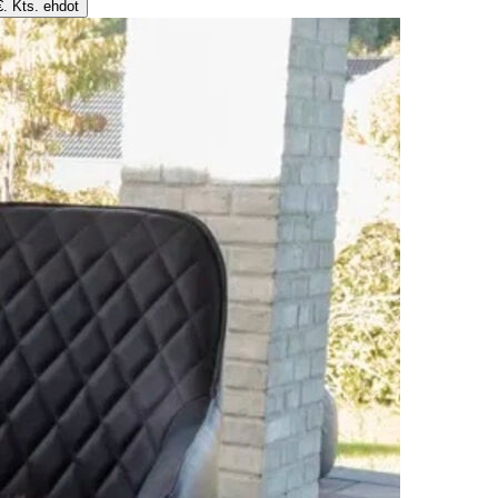
€. Kts. ehdot