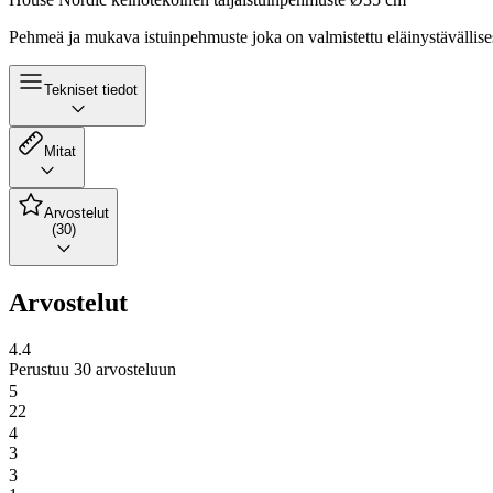
Pehmeä ja mukava istuinpehmuste joka on valmistettu eläinystävällisest
Tekniset tiedot
Mitat
Arvostelut
(30)
Arvostelut
4.4
Perustuu 30 arvosteluun
5
22
4
3
3