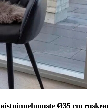
ljaistuinpehmuste Ø35 cm ruske