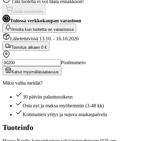
Tätä tuotetta ei voi tilata ennakkoon!
Lisää ostoskoriin
Tulossa verkkokaupan varastoon
Ilmoita kun tuotetta on varastossa
Lähetettävissä 13.10. - 16.10.2026
Toimitus alkaen
0 €
Postinumero
Katso myymäläsaatavuus
Miksi valita meidät?
30 päivän palautusoikeus
Osta nyt ja maksa myöhemmin (3-48 kk)
Kotimainen yritys ja sujuva asiakaspalvelu
Tuoteinfo
House Nordic keinotekoinen taljaistuinpehmuste Ø35 cm