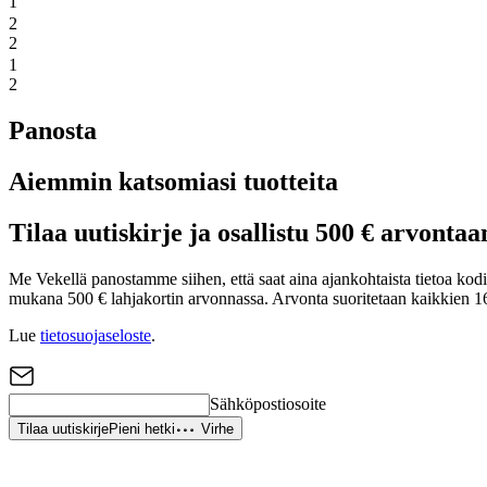
1
2
2
1
2
Panosta
Aiemmin katsomiasi tuotteita
Tilaa uutiskirje ja osallistu 500 € arvontaa
Me Vekellä panostamme siihen, että saat aina ajankohtaista tietoa kodin 
mukana 500 € lahjakortin arvonnassa. Arvonta suoritetaan kaikkien 16
Lue
tietosuojaseloste
.
Sähköpostiosoite
Tilaa uutiskirje
Pieni hetki
Virhe