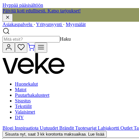
Hyppää pääsisältöön
Päivitä koti edullisesti. Katso tarjoukset!
Asiakaspalvelu
·
Yritysmyynti
·
Myymälät
Haku
Huonekalut
Matot
Puutarhakalusteet
Sisustus
Tekstiilit
Valaisimet
DIY
Blogi
Inspiraatiota
Uutuudet
Brändit
Tuotesarjat
Lahjakortti
Outlet
Ta
Sisusta nyt, saat 3 kk korotonta maksuaikaa. Lue lisää