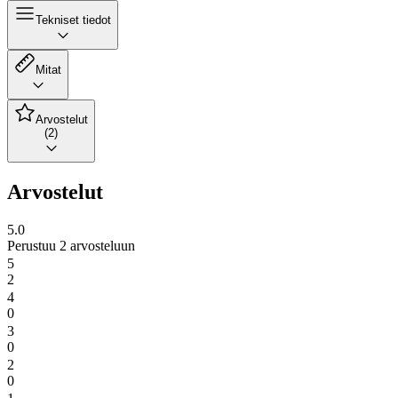
Tekniset tiedot
Mitat
Arvostelut
(2)
Arvostelut
5.0
Perustuu 2 arvosteluun
5
2
4
0
3
0
2
0