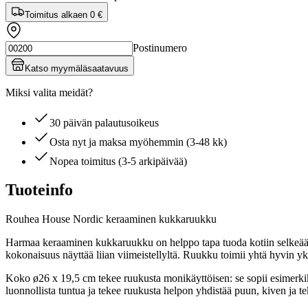
Toimitus alkaen
0 €
Postinumero
Katso myymäläsaatavuus
Miksi valita meidät?
30 päivän palautusoikeus
Osta nyt ja maksa myöhemmin (3-48 kk)
Nopea toimitus (3-5 arkipäivää)
Tuoteinfo
Rouhea House Nordic keraaminen kukkaruukku
Harmaa keraaminen kukkaruukku on helppo tapa tuoda kotiin selkeää, rau
kokonaisuus näyttää liian viimeistellyltä. Ruukku toimii yhtä hyvin 
Koko ø26 x 19,5 cm tekee ruukusta monikäyttöisen: se sopii esimerkiksi 
luonnollista tuntua ja tekee ruukusta helpon yhdistää puun, kiven ja t