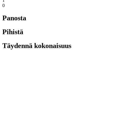
1
0
Panosta
Pihistä
Täydennä kokonaisuus