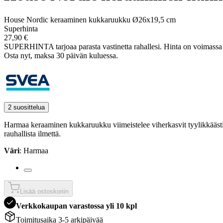
House Nordic keraaminen kukkaruukku Ø26x19,5 cm
Superhinta
27,90 €
SUPERHINTA tarjoaa parasta vastinetta rahallesi.
Hinta on voimass
Osta nyt, ­maksa 30 päivän kuluessa.
2 suosittelua
Harmaa keraaminen kukkaruukku viimeistelee viherkasvit tyylikkäästi.
rauhallista ilmettä.
Väri
: Harmaa
Lisää ostoskoriin
Verkkokaupan varastossa yli 10 kpl
Toimitusaika 3-5 arkipäivää