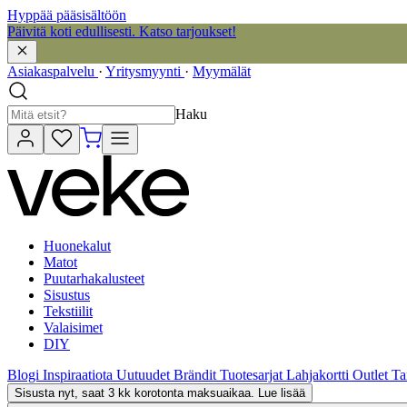
Hyppää pääsisältöön
Päivitä koti edullisesti. Katso tarjoukset!
Asiakaspalvelu
·
Yritysmyynti
·
Myymälät
Haku
Huonekalut
Matot
Puutarhakalusteet
Sisustus
Tekstiilit
Valaisimet
DIY
Blogi
Inspiraatiota
Uutuudet
Brändit
Tuotesarjat
Lahjakortti
Outlet
Ta
Sisusta nyt, saat 3 kk korotonta maksuaikaa. Lue lisää