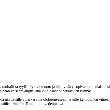
hallista tyyliä. Pyöreä muoto ja hillitty sävy sopivat monenlaisiin sis
yksinään katseenvangitsijana kuin osana viherkasvien ryhmää.
näyttävälle viherkasville olohuoneeseen, yrteille keittiöön tai vihreäll
ekstiilien rinnalle. Ruukku on vedenpitävä.