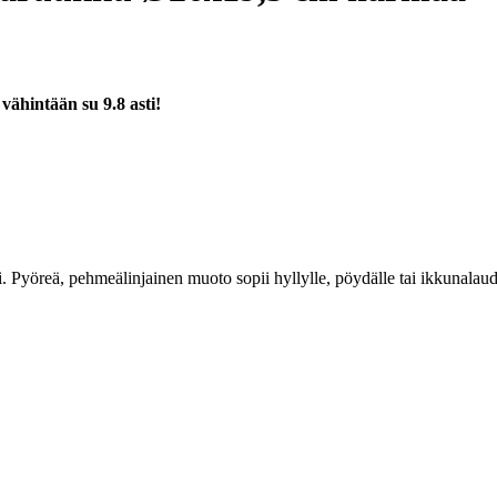
a
vähintään su 9.8 asti!
 Pyöreä, pehmeälinjainen muoto sopii hyllylle, pöydälle tai ikkunalauda