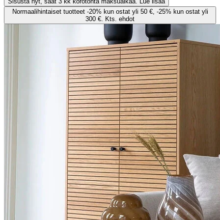
Sisusta nyt, saat 3 kk korotonta maksuaikaa. Lue lisää
Normaalihintaiset tuotteet -20% kun ostat yli 50 €, -25% kun ostat yli
300 €. Kts. ehdot