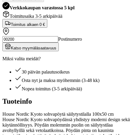
Verkkokaupan varastossa 5 kpl
Toimitusaika 3-5 arkipäivää
Toimitus alkaen
0 €
Postinumero
Katso myymäläsaatavuus
Miksi valita meidät?
30 päivän palautusoikeus
Osta nyt ja maksa myöhemmin (3-48 kk)
Nopea toimitus (3-5 arkipäivää)
Tuoteinfo
House Nordic Kyoto sohvapöytä säilytystilalla 100x50 cm
House Nordic Kyoto sohvapöydässä yhdistyy moderni design sekä
käytännöllisyys. Pöydän molemmin puolin on säilytystilaa
avohyllyillä sekä vetolaatikoissa. Pöydän pinta on kaunista