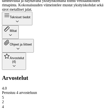
tammiviilua ja näyttävänä yksityiskohtana toimii vetolaatikoiden
rimapinta. Kokonaisuuden viimeistelee mustat yksityiskohdat sekä
sirot metalliset jalat.
Tekniset tiedot
Mitat
Ohjeet ja liitteet
Arvostelut
(4)
Arvostelut
4.0
Perustuu 4 arvosteluun
5
2
4