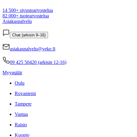
14 500+ sivustoarvostelua
82 000+ tuotearvostelua
Asiakaspalvelu
Chat (arkisin 9–16)
asiakaspalvelu@veke.fi
09 425 50420 (arkisin 12-16)
Myymälät
Oulu
Rovaniemi
Tampere
Vantaa
Raisio
Kuopio