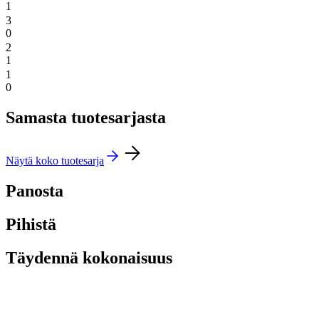
1
3
0
2
1
1
0
Samasta tuotesarjasta
Näytä koko tuotesarja
Panosta
Pihistä
Täydennä kokonaisuus