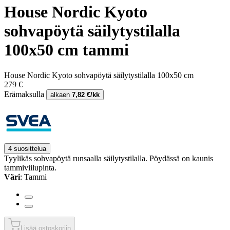
House Nordic Kyoto
sohvapöytä säilytystilalla
100x50 cm tammi
House Nordic Kyoto sohvapöytä säilytystilalla 100x50 cm
279 €
Erämaksulla
alkaen
7,82 €/kk
4 suosittelua
Tyylikäs sohvapöytä runsaalla säilytystilalla. Pöydässä on kaunis
tammiviilupinta.
Väri
: Tammi
Lisää ostoskoriin