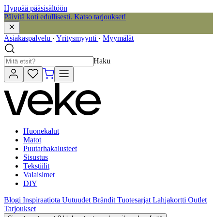
Hyppää pääsisältöön
Päivitä koti edullisesti. Katso tarjoukset!
Asiakaspalvelu
·
Yritysmyynti
·
Myymälät
Haku
Huonekalut
Matot
Puutarhakalusteet
Sisustus
Tekstiilit
Valaisimet
DIY
Blogi
Inspiraatiota
Uutuudet
Brändit
Tuotesarjat
Lahjakortti
Outlet
Tarjoukset