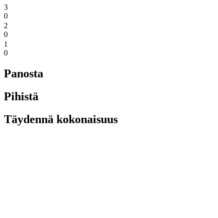
3
0
2
0
1
0
Panosta
Pihistä
Täydennä kokonaisuus