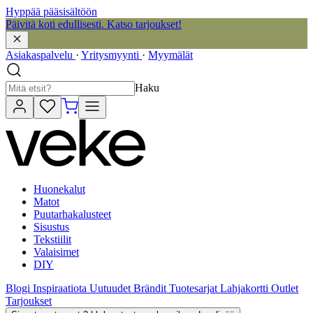
Hyppää pääsisältöön
Päivitä koti edullisesti. Katso tarjoukset!
Asiakaspalvelu
·
Yritysmyynti
·
Myymälät
Haku
Huonekalut
Matot
Puutarhakalusteet
Sisustus
Tekstiilit
Valaisimet
DIY
Blogi
Inspiraatiota
Uutuudet
Brändit
Tuotesarjat
Lahjakortti
Outlet
Tarjoukset