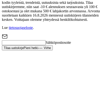
kodin tyyleistä, trendeistä, uutuuksista sekä tarjouksista. Tilaa
uutiskirjeemme, niin saat -10 € alennuksen seuraavasta yli 100 €
ostoksestasi ja olet mukana 500 € lahjakortin arvonnassa. Arvonta
suoritetaan kaikkien 16.8.2026 mennessä uutiskirjeen tilanneiden
kesken. Voittajaan olemme yhteydessä henkilökohtaisesti.
Lue
tietosuojaseloste
.
Sähköpostiosoite
Tilaa uutiskirje
Pieni hetki
Virhe