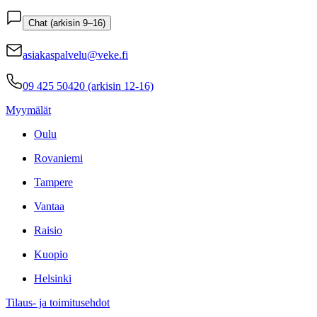
Chat (arkisin 9–16)
asiakaspalvelu@veke.fi
09 425 50420 (arkisin 12-16)
Myymälät
Oulu
Rovaniemi
Tampere
Vantaa
Raisio
Kuopio
Helsinki
Tilaus- ja toimitusehdot