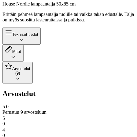
House Nordic lampaantalja 50x85 cm
Erittäin pehmeä lampaantalja tuolille tai vaikka takan edustalle. Talja
on myös suosittu lastenrattaissa ja pulkissa.
Tekniset tiedot
Mitat
Arvostelut
(9)
Arvostelut
5.0
Perustuu 9 arvosteluun
5
9
4
0