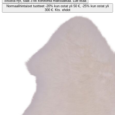
Sisusta nyt, saat 3 kk korotonta maksuaikaa. Lue lisää
Normaalihintaiset tuotteet -20% kun ostat yli 50 €, -25% kun ostat yli
300 €. Kts. ehdot