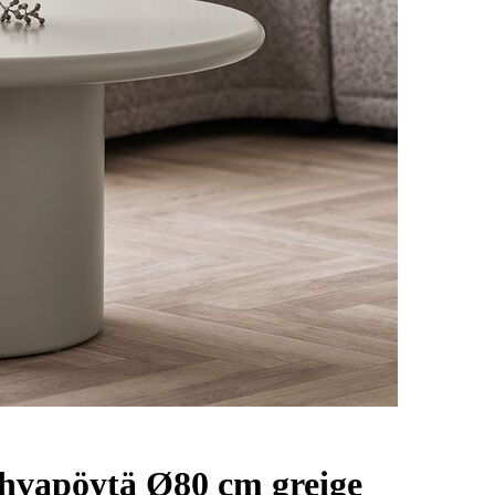
hvapöytä Ø80 cm greige