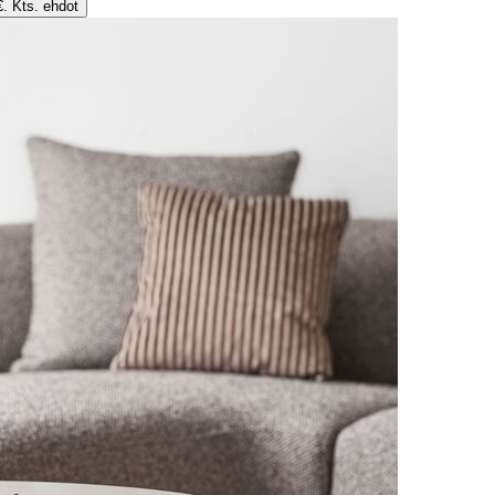
€. Kts. ehdot