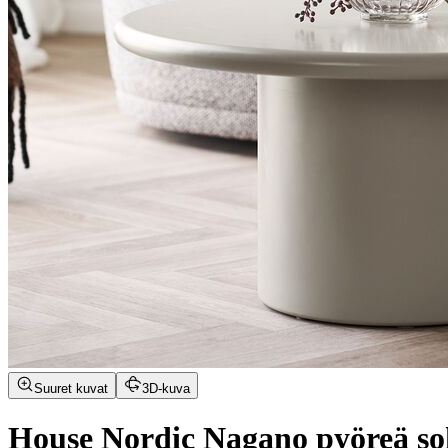
Suuret kuvat
3D-kuva
House Nordic Nagano pyöreä so