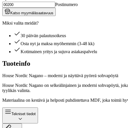
Postinumero
Katso myymäläsaatavuus
Miksi valita meidät?
30 päivän palautusoikeus
Osta nyt ja maksa myöhemmin (3-48 kk)
Kotimainen yritys ja sujuva asiakaspalvelu
Tuoteinfo
House Nordic Nagano – moderni ja näyttävä pyöreä sohvapöytä
House Nordic Nagano on selkeälinjainen ja moderni sohvapöytä, joka so
tyylikäs valinta.
Materiaalina on kestävä ja helposti puhdistettava MDF, joka toimii hyv
Tekniset tiedot