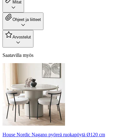
Mitat
Ohjeet ja liitteet
Arvostelut
Saatavilla myös
House Nordic Nagano pyöreä ruokapöytä Ø120 cm