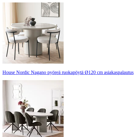
House Nordic Nagano pyöreä ruokapöytä Ø120 cm asiakaspalautus