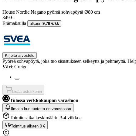
House Nordic Nagano pyöreä sohvapöytä Ø80 cm
349 €
Erämaksulla
alkaen
9,78 €/kk
Kirjoita arvostelu
Pyöreä sohvapöytä, joka tuo sisustukseen selkeyttä ja pehmeyttä. Help
Väri
: Greige
Lisää ostoskoriin
Tulossa verkkokaupan varastoon
Ilmoita kun tuotetta on varastossa
Toimitusaika keskimäärin 3-4 viikkoa
Toimitus alkaen
0 €