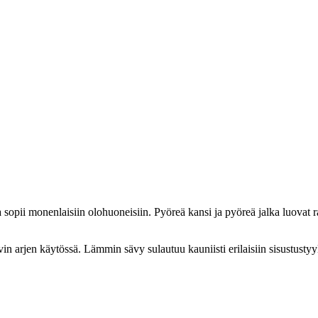
pii monenlaisiin olohuoneisiin. Pyöreä kansi ja pyöreä jalka luovat ra
in arjen käytössä. Lämmin sävy sulautuu kauniisti erilaisiin sisustustyy