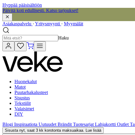
Hyppää pääsisältöön
Päivitä koti edullisesti. Katso tarjoukset!
Asiakaspalvelu
·
Yritysmyynti
·
Myymälät
Haku
Huonekalut
Matot
Puutarhakalusteet
Sisustus
Tekstiilit
Valaisimet
DIY
Blogi
Inspiraatiota
Uutuudet
Brändit
Tuotesarjat
Lahjakortti
Outlet
Ta
Sisusta nyt, saat 3 kk korotonta maksuaikaa. Lue lisää