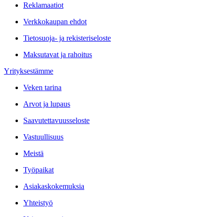
Reklamaatiot
Verkkokaupan ehdot
Tietosuoja- ja rekisteriseloste
Maksutavat ja rahoitus
Yrityksestämme
Veken tarina
Arvot ja lupaus
Saavutettavuusseloste
Vastuullisuus
Meistä
Työpaikat
Asiakaskokemuksia
Yhteistyö