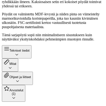
ryhdikkään ilmeen. Kaksiosaisen setin eri kokoiset pöydät toimivat
yhdessä tai erikseen.
Pöydät on valmistettu MDF-levystä ja niiden pinta on viimeistelty
marmorikuvioidulla koristepaperilla, joka tuo kauniin kivimäisen
ulkonäön. FSC-sertifiointi kertoo vastuullisesti tuotetusta
puupohjaisesta materiaalista.
Tämä sarjapöytä sopii niin minimalistiseen sisustukseen kuin
näyttäväksi yksityiskohdaksi pehmeämpien muotojen rinnalle.
Tekniset tiedot
Mitat
Ohjeet ja liitteet
Arvostelut
(1)