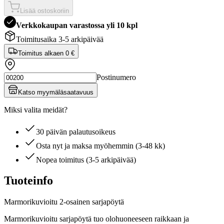
Lisää ostoskoriin
Verkkokaupan varastossa yli 10 kpl
Toimitusaika 3-5 arkipäivää
Toimitus alkaen
0 €
Postinumero
Katso myymäläsaatavuus
Miksi valita meidät?
30 päivän palautusoikeus
Osta nyt ja maksa myöhemmin (3-48 kk)
Nopea toimitus (3-5 arkipäivää)
Tuoteinfo
Marmorikuvioitu 2-osainen sarjapöytä
Marmorikuvioitu sarjapöytä tuo olohuoneeseen raikkaan ja