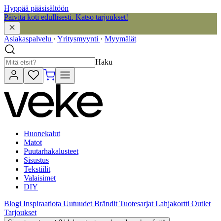
Hyppää pääsisältöön
Päivitä koti edullisesti. Katso tarjoukset!
Asiakaspalvelu
·
Yritysmyynti
·
Myymälät
Haku
Huonekalut
Matot
Puutarhakalusteet
Sisustus
Tekstiilit
Valaisimet
DIY
Blogi
Inspiraatiota
Uutuudet
Brändit
Tuotesarjat
Lahjakortti
Outlet
Tarjoukset