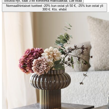
Sisusta nyt, saat 3 kk korotonta maksuaikaa. Lue lisää
Normaalihintaiset tuotteet -20% kun ostat yli 50 €, -25% kun ostat yli
300 €. Kts. ehdot