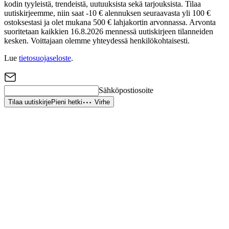
kodin tyyleistä, trendeistä, uutuuksista sekä tarjouksista. Tilaa
uutiskirjeemme, niin saat -10 € alennuksen seuraavasta yli 100 €
ostoksestasi ja olet mukana 500 € lahjakortin arvonnassa. Arvonta
suoritetaan kaikkien 16.8.2026 mennessä uutiskirjeen tilanneiden
kesken. Voittajaan olemme yhteydessä henkilökohtaisesti.
Lue
tietosuojaseloste
.
Sähköpostiosoite
Tilaa uutiskirje
Pieni hetki
Virhe