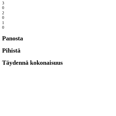
3
0
2
0
1
0
Panosta
Pihistä
Täydennä kokonaisuus