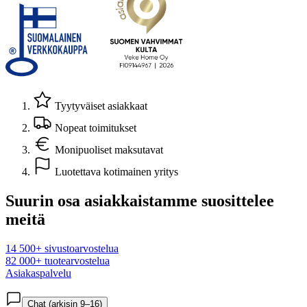
Tyytyväiset asiakkaat
Nopeat toimitukset
Monipuoliset maksutavat
Luotettava kotimainen yritys
Suurin osa asiakkaistamme suosittelee
meitä
14 500+ sivustoarvostelua
82 000+ tuotearvostelua
Asiakaspalvelu
Chat (arkisin 9–16)