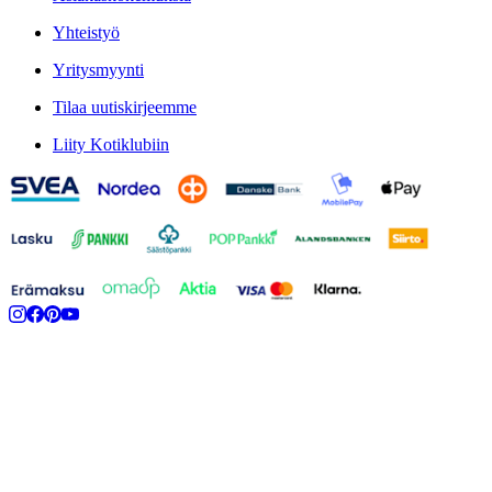
Yhteistyö
Yritysmyynti
Tilaa uutiskirjeemme
Liity Kotiklubiin