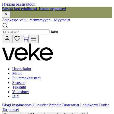
Hyppää pääsisältöön
Päivitä koti edullisesti. Katso tarjoukset!
Asiakaspalvelu
·
Yritysmyynti
·
Myymälät
Haku
Huonekalut
Matot
Puutarhakalusteet
Sisustus
Tekstiilit
Valaisimet
DIY
Blogi
Inspiraatiota
Uutuudet
Brändit
Tuotesarjat
Lahjakortti
Outlet
Tarjoukset