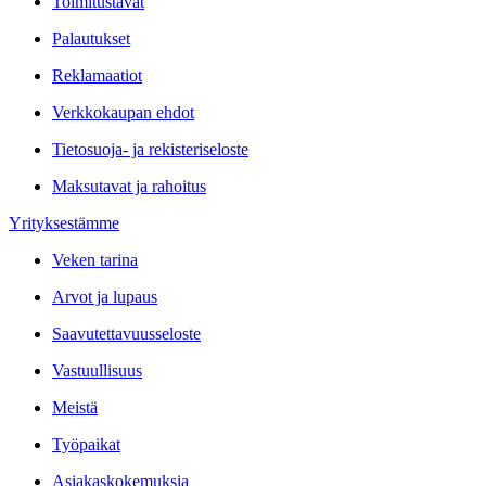
Toimitustavat
Palautukset
Reklamaatiot
Verkkokaupan ehdot
Tietosuoja- ja rekisteriseloste
Maksutavat ja rahoitus
Yrityksestämme
Veken tarina
Arvot ja lupaus
Saavutettavuusseloste
Vastuullisuus
Meistä
Työpaikat
Asiakaskokemuksia