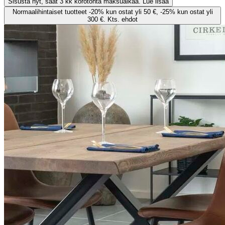
Sisusta nyt, saat 3 kk korotonta maksuaikaa. Lue lisää
Normaalihintaiset tuotteet -20% kun ostat yli 50 €, -25% kun ostat yli
300 €. Kts. ehdot