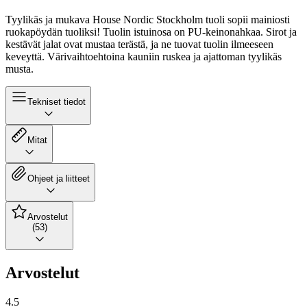
Tyylikäs ja mukava House Nordic Stockholm tuoli sopii mainiosti
ruokapöydän tuoliksi! Tuolin istuinosa on PU-keinonahkaa. Sirot ja
kestävät jalat ovat mustaa terästä, ja ne tuovat tuolin ilmeeseen
keveyttä. Värivaihtoehtoina kauniin ruskea ja ajattoman tyylikäs
musta.
Tekniset tiedot
Mitat
Ohjeet ja liitteet
Arvostelut
(53)
Arvostelut
4.5