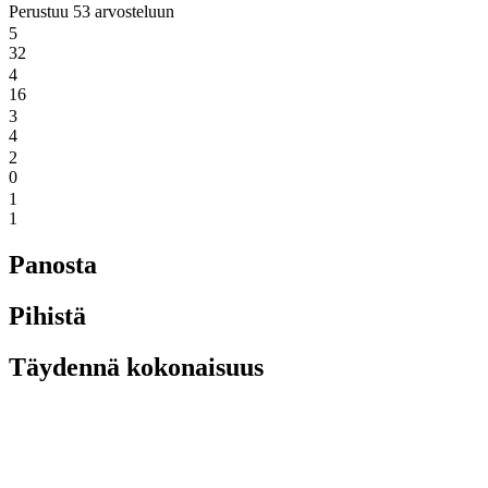
Perustuu 53 arvosteluun
5
32
4
16
3
4
2
0
1
1
Panosta
Pihistä
Täydennä kokonaisuus