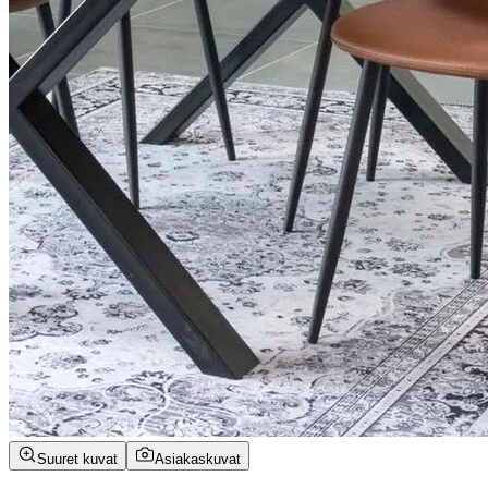
Suuret kuvat
Asiakaskuvat