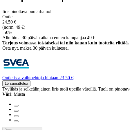
Iiris pinottava puutarhatuoli
Outlet
24,50 €
(norm. 49 €)
-50%
Alin hinta 30 päivän aikana ennen kampanjaa 49 €
Tarjous voimassa toistaiseksi tai niin kauan kuin tuotteita riittää.
Osta nyt, ­maksa 30 päivän kuluessa.
Outletissa vaihtoehtoja hintaan 23,50 €
15 suosittelua
Tyylikäs ja selkeälinjainen Iiris tuoli upeilla väreillä. Tuoli on pinotta
Väri
: Musta