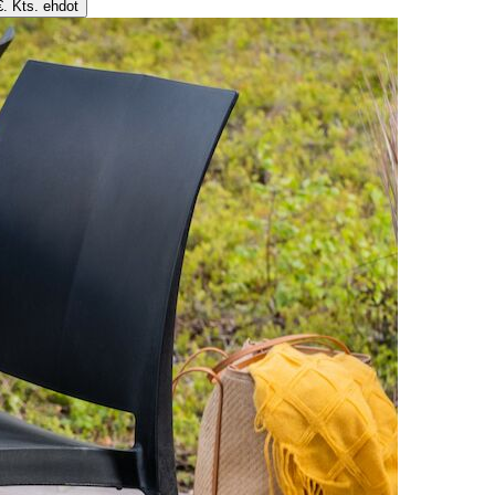
€. Kts. ehdot