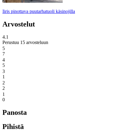
Iiris pinottava puutarhatuoli käsinojilla
Arvostelut
4.1
Perustuu 15 arvosteluun
5
7
4
5
3
1
2
2
1
0
Panosta
Pihistä