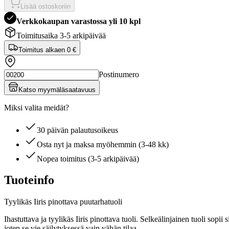
Lisää ostoskoriin
Verkkokaupan varastossa yli 10 kpl
Toimitusaika 3-5 arkipäivää
Toimitus alkaen
0 €
Postinumero
Katso myymäläsaatavuus
Miksi valita meidät?
30 päivän palautusoikeus
Osta nyt ja maksa myöhemmin (3-48 kk)
Nopea toimitus (3-5 arkipäivää)
Tuoteinfo
Tyylikäs Iiris pinottava puutarhatuoli
Ihastuttava ja tyylikäs Iiris pinottava tuoli. Selkeälinjainen tuoli sop
joten se vie säilytyksessä vain vähän tilaa.