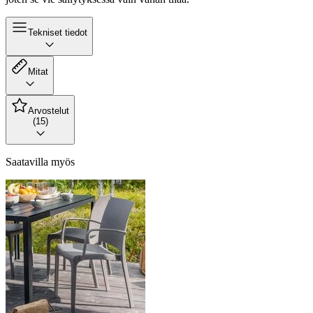
Tekniset tiedot
Mitat
Arvostelut
(15)
Saatavilla myös