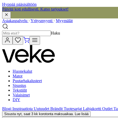
Hyppää pääsisältöön
Päivitä koti edullisesti. Katso tarjoukset!
Asiakaspalvelu
·
Yritysmyynti
·
Myymälät
Haku
Huonekalut
Matot
Puutarhakalusteet
Sisustus
Tekstiilit
Valaisimet
DIY
Blogi
Inspiraatiota
Uutuudet
Brändit
Tuotesarjat
Lahjakortti
Outlet
Ta
Sisusta nyt, saat 3 kk korotonta maksuaikaa. Lue lisää