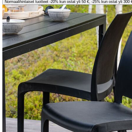
Normaalihintaiset tuotteet -20% kun ostat yli 50 €, -25% kun ostat yli 300 