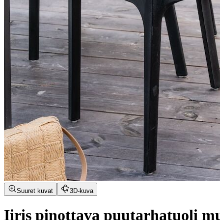
Suuret kuvat
3D-kuva
Iiris pinottava puutarhatuoli m