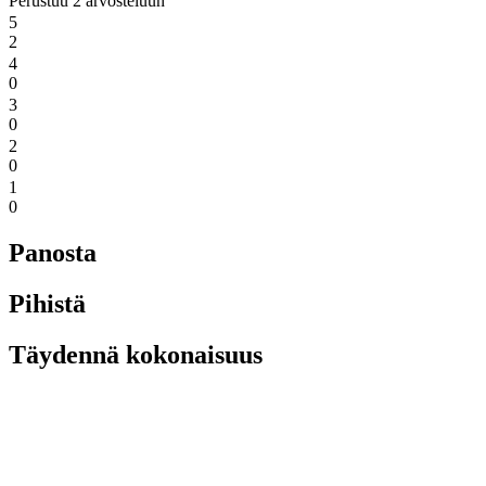
Perustuu 2 arvosteluun
5
2
4
0
3
0
2
0
1
0
Panosta
Pihistä
Täydennä kokonaisuus