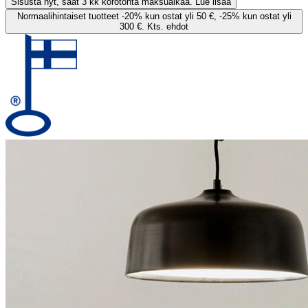
Sisusta nyt, saat 3 kk korotonta maksuaikaa. Lue lisää
Normaalihintaiset tuotteet -20% kun ostat yli 50 €, -25% kun ostat yli
300 €. Kts. ehdot