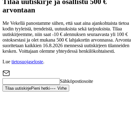
Tilaa uutiskirje ja osallistu 500 €
arvontaan
Me Vekellä panostamme siihen, että saat aina ajankohtaista tietoa
kodin tyyleistä, trendeistä, uutuuksista sekä tarjouksista. Tilaa
uutiskirjeemme, niin saat -10 € alennuksen seuraavasta yli 100 €
ostoksestasi ja olet mukana 500 € lahjakortin arvonnassa. Arvonta
suoritetaan kaikkien 16.8.2026 mennessä uutiskirjeen tilanneiden
kesken. Voittajaan olemme yhteydessä henkilökohtaisesti.
Lue
tietosuojaseloste
.
Sähköpostiosoite
Tilaa uutiskirje
Pieni hetki
Virhe