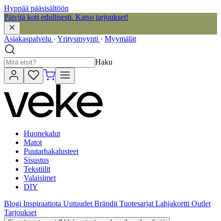
Hyppää pääsisältöön
Päivitä koti edullisesti. Katso tarjoukset!
Asiakaspalvelu
·
Yritysmyynti
·
Myymälät
Haku
Huonekalut
Matot
Puutarhakalusteet
Sisustus
Tekstiilit
Valaisimet
DIY
Blogi
Inspiraatiota
Uutuudet
Brändit
Tuotesarjat
Lahjakortti
Outlet
Tarjoukset