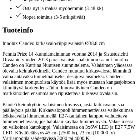
Osta nyt ja maksa myöhemmin (3-48 kk)
Nopea toimitus (3-5 arkipäivää)
Tuoteinfo
Innolux Candeo kirkasvalo/riippuvalaisin Ø38,8 cm
Fennia Prize 14 -kunniamaininnan vuonna 2014 ja Sisustuslehti
Divaanin vuoden 2013 paras valaisin -palkinnon saanut Innolux
Candeo on Katriina Nuutisen suunnittelema. Valaisimen yläosassa
olevalla keinukytkimellä Candeo muuttuu kirkasvalosta lämmintä
valoa antavaksi tunnelmalliseksi designvalaisimeksi. Candeo-
valaisimen monipuolista käyttöä lisää myös mustaan kangasjohtoon
kiinnittyvä korkeudensäädin. Innovatiivinen Candeo on
markkinoiden ensimmäinen ripustettava kirkasvalovalaisin.
Kiinteä keinukytkin valaisimen kuvussa, josta kirkasvalon saa
päälle/pois päältä. Kirkasvalopuoli himmennettävissä vaihekulmaa
leikkaavalla himmentimellä. E27-kantainen lamppu vaihdettava
himmennettävään, jos halutaan käyttää himmennystä. Valaisimessa
on valkoinen kattokuppi. Valaisimessa on 3x6W LED ja E27 7,5W
LED. Käyttöetäisyys 45 cm (2500 lx), 23 cm (10 000 lx).
Värilämpötila säädettävissä 3000 tai 4000 K.