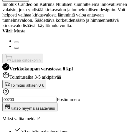
Innolux Candeo on Katriina Nuutisen suunnittelema innovatiivinen
valaisin, joka yhdistää kirkasvalon ja tunnelmallisen designin. Voit
helposti vaihtaa kirkasvalosta lämmintä valoa antavaan
tunnelmavaloon. Säädettävä korkeudensäätö ja himmennettävä
kirkasvalo lisäävät käyttömukavuutta.
Väri
: Musta
Lisää ostoskoriin
Verkkokaupan varastossa 8 kpl
Toimitusaika 3-5 arkipäivää
Toimitus alkaen
0 €
Postinumero
Katso myymäläsaatavuus
Miksi valita meidät?
30 päivän palautusoikeus