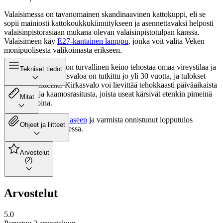
Valaisimessa on tavanomainen skandinaavinen kattokuppi, eli se
sopii mainiosti kattokoukkukiinnitykseen ja asennettavaksi helposti
valaisinpistorasiaan mukana olevan valaisinpistotulpan kanssa.
Valaisimeen käy
E27-kantainen lamppu
, jonka voit valita Veken
monipuolisesta valikoimasta erikseen.
Kirkasvalon käyttö on turvallinen keino tehostaa omaa vireystilaa ja
Tekniset tiedot
energiatasoja. Kirkasvaloa on tutkittu jo yli 30 vuotta, ja tulokset
ovat yksiselitteisiä. Kirkasvalo voi lievittää tehokkaasti päiväaikaista
väsymystä ja kaamosrasitusta, joista useat kärsivät etenkin pimeinä
Mitat
vuodenaikoina.
Tutustu
asennusoppaaseen
ja varmista onnistunut lopputulos
Ohjeet ja liitteet
valaisimen asennuksessa.
Arvostelut
(2)
Arvostelut
5.0