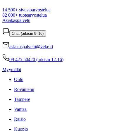
14 500+ sivustoarvostelua
82 000+ tuotearvostelua
Asiakaspalvelu
Chat (arkisin 9–16)
asiakaspalvelu@veke.fi
09 425 50420 (arkisin 12-16)
Myymälät
Oulu
Rovaniemi
Tampere
Vantaa
Raisio
Kuopio