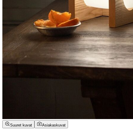
Suuret kuvat
Asiakaskuvat