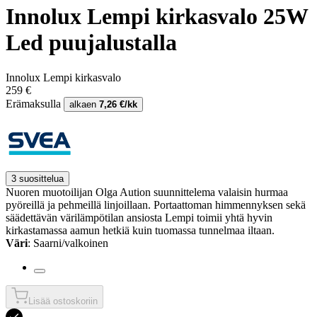
Innolux Lempi kirkasvalo 25W
Led puujalustalla
Innolux Lempi kirkasvalo
259 €
Erämaksulla
alkaen
7,26 €/kk
3 suosittelua
Nuoren muotoilijan Olga Aution suunnittelema valaisin hurmaa
pyöreillä ja pehmeillä linjoillaan. Portaattoman himmennyksen sekä
säädettävän värilämpötilan ansiosta Lempi toimii yhtä hyvin
kirkastamassa aamun hetkiä kuin tuomassa tunnelmaa iltaan.
Väri
: Saarni/valkoinen
Lisää ostoskoriin