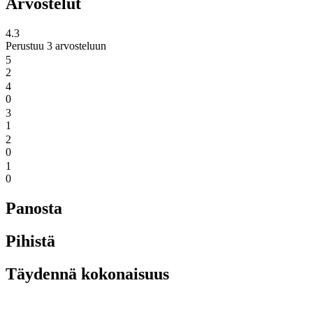
Arvostelut
4.3
Perustuu 3 arvosteluun
5
2
4
0
3
1
2
0
1
0
Panosta
Pihistä
Täydennä kokonaisuus