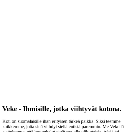
Veke - Ihmisille, jotka viihtyvät kotona.
Koti on suomalaisille ihan erityisen tärkeä paikka. Siksi teemme
kaikkemme, jotta sinä viihdyt siellä entistä paremmin. Me Vekellä
ajattelemme, että huonekalut eivät saa olla ylihintaisia, tylsiä tai