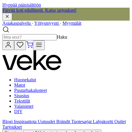
Hyppää pääsisältöön
Päivitä koti edullisesti. Katso tarjoukset!
Asiakaspalvelu
·
Yritysmyynti
·
Myymälät
Haku
Huonekalut
Matot
Puutarhakalusteet
Sisustus
Tekstiilit
Valaisimet
DIY
Blogi
Inspiraatiota
Uutuudet
Brändit
Tuotesarjat
Lahjakortti
Outlet
Tarjoukset