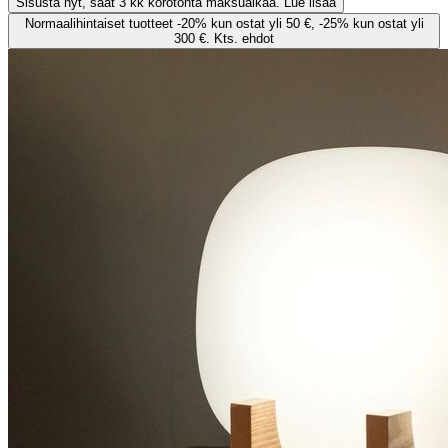
Sisusta nyt, saat 3 kk korotonta maksuaikaa. Lue lisää
Normaalihintaiset tuotteet -20% kun ostat yli 50 €, -25% kun ostat yli
300 €. Kts. ehdot