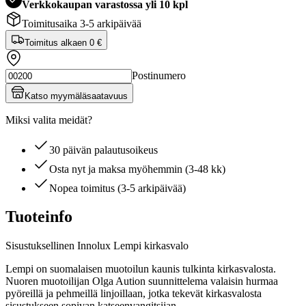
Verkkokaupan varastossa yli 10 kpl
Toimitusaika 3-5 arkipäivää
Toimitus alkaen
0 €
Postinumero
Katso myymäläsaatavuus
Miksi valita meidät?
30 päivän palautusoikeus
Osta nyt ja maksa myöhemmin (3-48 kk)
Nopea toimitus (3-5 arkipäivää)
Tuoteinfo
Sisustuksellinen Innolux Lempi kirkasvalo
Lempi on suomalaisen muotoilun kaunis tulkinta kirkasvalosta.
Nuoren muotoilijan Olga Aution suunnittelema valaisin hurmaa
pyöreillä ja pehmeillä linjoillaan, jotka tekevät kirkasvalosta
sisustukseen sopivan katseenvangitsijan.