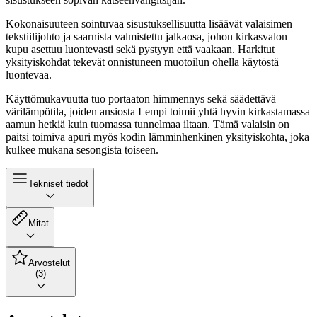
Kokonaisuuteen sointuvaa sisustuksellisuutta lisäävät valaisimen
tekstiilijohto ja saarnista valmistettu jalkaosa, johon kirkasvalon
kupu asettuu luontevasti sekä pystyyn että vaakaan. Harkitut
yksityiskohdat tekevät onnistuneen muotoilun ohella käytöstä
luontevaa.
Käyttömukavuutta tuo portaaton himmennys sekä säädettävä
värilämpötila, joiden ansiosta Lempi toimii yhtä hyvin kirkastamassa
aamun hetkiä kuin tuomassa tunnelmaa iltaan. Tämä valaisin on
paitsi toimiva apuri myös kodin lämminhenkinen yksityiskohta, joka
kulkee mukana sesongista toiseen.
Tekniset tiedot
Mitat
Arvostelut
(3)