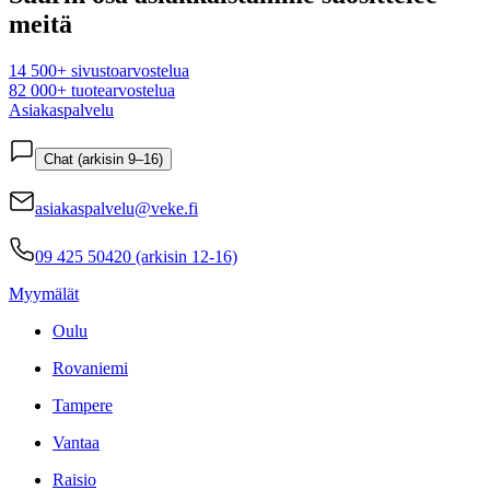
meitä
14 500+ sivustoarvostelua
82 000+ tuotearvostelua
Asiakaspalvelu
Chat (arkisin 9–16)
asiakaspalvelu@veke.fi
09 425 50420 (arkisin 12-16)
Myymälät
Oulu
Rovaniemi
Tampere
Vantaa
Raisio