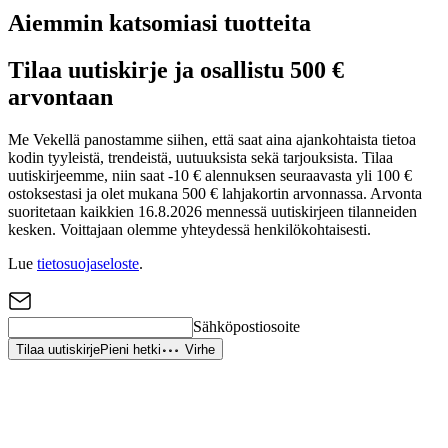
Aiemmin katsomiasi tuotteita
Tilaa uutiskirje ja osallistu 500 €
arvontaan
Me Vekellä panostamme siihen, että saat aina ajankohtaista tietoa
kodin tyyleistä, trendeistä, uutuuksista sekä tarjouksista. Tilaa
uutiskirjeemme, niin saat -10 € alennuksen seuraavasta yli 100 €
ostoksestasi ja olet mukana 500 € lahjakortin arvonnassa. Arvonta
suoritetaan kaikkien 16.8.2026 mennessä uutiskirjeen tilanneiden
kesken. Voittajaan olemme yhteydessä henkilökohtaisesti.
Lue
tietosuojaseloste
.
Sähköpostiosoite
Tilaa uutiskirje
Pieni hetki
Virhe