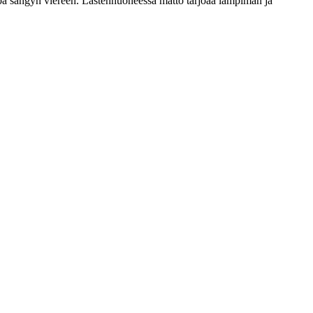
apa sängyn viereen. Lastenhuoneessa matto tarjoaa lämpimän ja