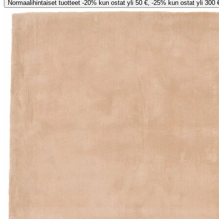
Normaalihintaiset tuotteet -20% kun ostat yli 50 €, -25% kun ostat yli 300 