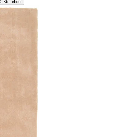
€. Kts. ehdot