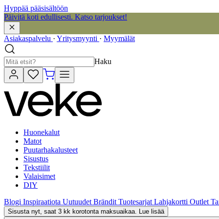
Hyppää pääsisältöön
Päivitä koti edullisesti. Katso tarjoukset!
Asiakaspalvelu
·
Yritysmyynti
·
Myymälät
Haku
Huonekalut
Matot
Puutarhakalusteet
Sisustus
Tekstiilit
Valaisimet
DIY
Blogi
Inspiraatiota
Uutuudet
Brändit
Tuotesarjat
Lahjakortti
Outlet
Ta
Sisusta nyt, saat 3 kk korotonta maksuaikaa. Lue lisää