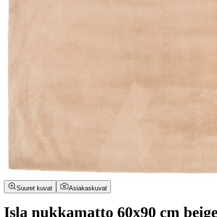
Suuret kuvat
Asiakaskuvat
Isla nukkamatto 60x90 cm beig