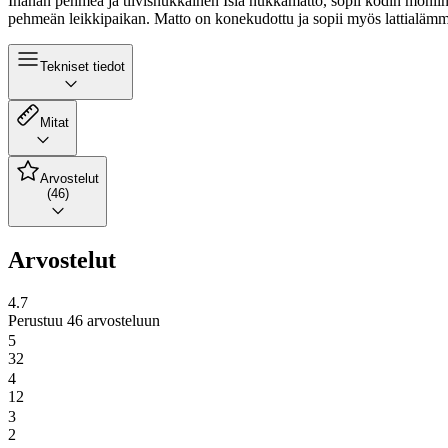
Ihanan pehmeä ja tiivisnukkainen Isla nukkamatto, sopii kodin moniin
pehmeän leikkipaikan. Matto on konekudottu ja sopii myös lattialämmitt
Tekniset tiedot
Mitat
Arvostelut
(46)
Arvostelut
4.7
Perustuu 46 arvosteluun
5
32
4
12
3
2