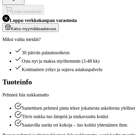
Lisää ostoskoriin
Loppu verkkokaupan varastosta
Katso myymäläsaatavuus
Miksi valita meidät?
30 päivän palautusoikeus
Osta nyt ja maksa myöhemmin (3-48 kk)
Kotimainen yritys ja sujuva asiakaspalvelu
Tuoteinfo
Pehmeä Isla nukkamatto
Samettisen pehmeä pinta tekee jokaisesta askeleesta ylellise
Tiivis nukka tuo lämpöä ja mukavuutta kotiisi
Saatavilla useita eri kokoja – luo kotiisi yhtenäinen ilme.