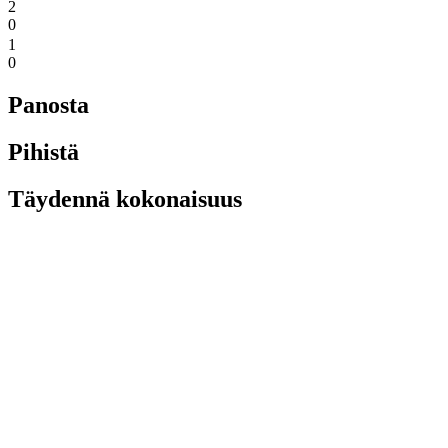
2
0
1
0
Panosta
Pihistä
Täydennä kokonaisuus