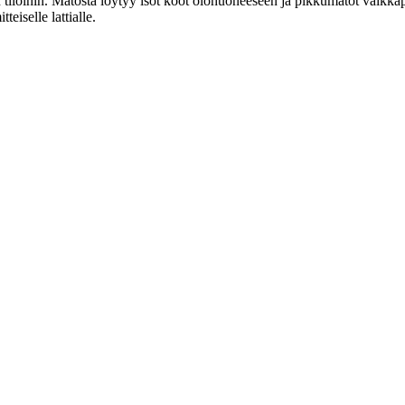
 tiloihin. Matosta löytyy isot koot olohuoneeseen ja pikkumatot vaikk
eiselle lattialle.