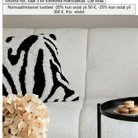
Sisusta nyt, saat 3 kk korotonta maksuaikaa. Lue lisää
Normaalihintaiset tuotteet -20% kun ostat yli 50 €, -25% kun ostat yli
300 €. Kts. ehdot