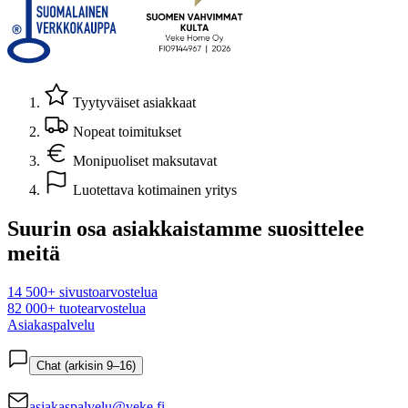
Tyytyväiset asiakkaat
Nopeat toimitukset
Monipuoliset maksutavat
Luotettava kotimainen yritys
Suurin osa asiakkaistamme suosittelee
meitä
14 500+ sivustoarvostelua
82 000+ tuotearvostelua
Asiakaspalvelu
Chat (arkisin 9–16)
asiakaspalvelu@veke.fi