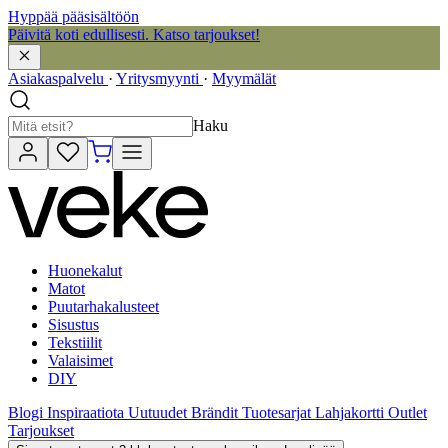
Hyppää pääsisältöön
Päivitä koti edullisesti. Katso tarjoukset!
Asiakaspalvelu
·
Yritysmyynti
·
Myymälät
Haku
Huonekalut
Matot
Puutarhakalusteet
Sisustus
Tekstiilit
Valaisimet
DIY
Blogi
Inspiraatiota
Uutuudet
Brändit
Tuotesarjat
Lahjakortti
Outlet
Tarjoukset