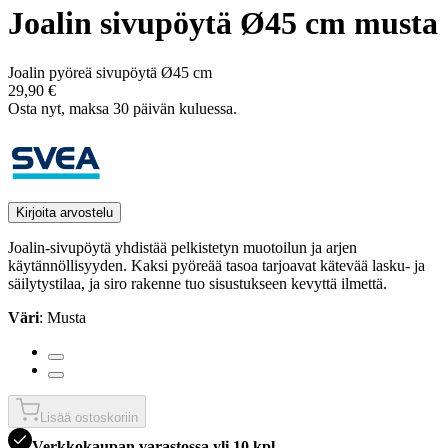
Joalin sivupöytä Ø45 cm musta
Joalin pyöreä sivupöytä Ø45 cm
29,90 €
Osta nyt, ­maksa 30 päivän kuluessa.
Kirjoita arvostelu
Joalin-sivupöytä yhdistää pelkistetyn muotoilun ja arjen
käytännöllisyyden. Kaksi pyöreää tasoa tarjoavat kätevää lasku- ja
säilytystilaa, ja siro rakenne tuo sisustukseen kevyttä ilmettä.
Väri
: Musta
Lisää ostoskoriin
Verkkokaupan varastossa yli 10 kpl