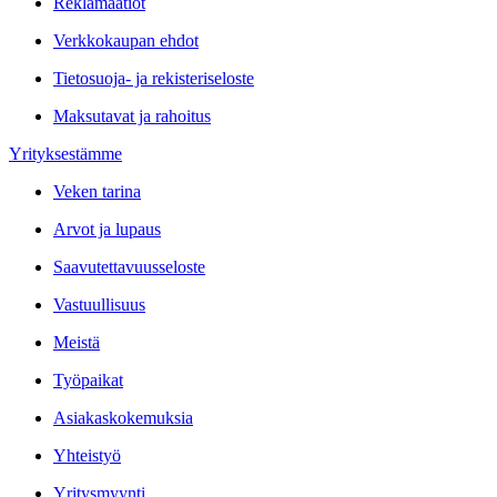
Reklamaatiot
Verkkokaupan ehdot
Tietosuoja- ja rekisteriseloste
Maksutavat ja rahoitus
Yrityksestämme
Veken tarina
Arvot ja lupaus
Saavutettavuusseloste
Vastuullisuus
Meistä
Työpaikat
Asiakaskokemuksia
Yhteistyö
Yritysmyynti