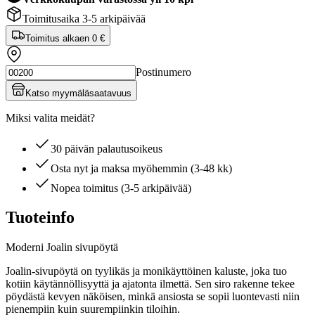
Toimitusaika 3-5 arkipäivää
Toimitus alkaen
0 €
Postinumero
Katso myymäläsaatavuus
Miksi valita meidät?
30 päivän palautusoikeus
Osta nyt ja maksa myöhemmin (3-48 kk)
Nopea toimitus (3-5 arkipäivää)
Tuoteinfo
Moderni Joalin sivupöytä
Joalin-sivupöytä on tyylikäs ja monikäyttöinen kaluste, joka tuo
kotiin käytännöllisyyttä ja ajatonta ilmettä. Sen siro rakenne tekee
pöydästä kevyen näköisen, minkä ansiosta se sopii luontevasti niin
pienempiin kuin suurempiinkin tiloihin.