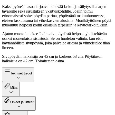
Kaksi pyöreää tasoa tarjoavat kätevää lasku- ja säilytystilaa arjen
tavaroille sekä sisustuksen yksityiskohdille. Joalin toimii
erinomaisesti sohvapöydän parina, yöpöytänä makuuhuoneessa,
eteisen laskutasona tai viherkasvien alustana. Monikäyttöinen pöytä
mukautuu helposti kodin erilaisiin tarpeisiin ja käyttötarkoituksiin.
Ajaton muotoilu tekee Joalin-sivupöydästä helposti yhdisteltävän
osaksi monenlaista sisustusta. Se on huoleton valinta, kun etsit
käytännöllistä sivupöytää, joka palvelee arjessa ja viimeistelee tilan
ilmeen.
Sivupöydän halkaisija on 45 cm ja korkeus 53 cm. Pöytätason
halkaisija on 42 cm. Toimitetaan osina.
Tekniset tiedot
Mitat
Ohjeet ja liitteet