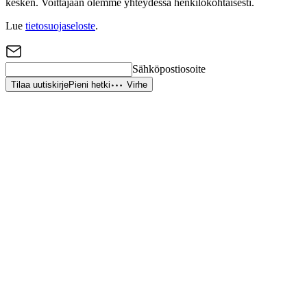
kesken. Voittajaan olemme yhteydessä henkilökohtaisesti.
Lue
tietosuojaseloste
.
Sähköpostiosoite
Tilaa uutiskirje
Pieni hetki
Virhe