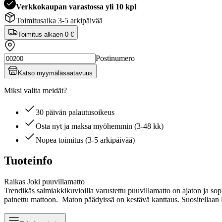
Verkkokaupan varastossa yli 10 kpl
Toimitusaika 3-5 arkipäivää
Toimitus alkaen
0 €
Postinumero
Katso myymäläsaatavuus
Miksi valita meidät?
30 päivän palautusoikeus
Osta nyt ja maksa myöhemmin (3-48 kk)
Nopea toimitus (3-5 arkipäivää)
Tuoteinfo
Raikas Joki puuvillamatto
Trendikäs salmiakkikuvioilla varustettu puuvillamatto on ajaton ja sop
painettu mattoon. Maton päädyissä on kestävä kanttaus. Suositellaan l