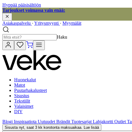
Hyppää pääsisältöön
Tarjoukset voimassa vain enää:
Asiakaspalvelu
·
Yritysmyynti
·
Myymälät
Haku
Huonekalut
Matot
Puutarhakalusteet
Sisustus
Tekstiilit
Valaisimet
DIY
Blogi
Inspiraatiota
Uutuudet
Brändit
Tuotesarjat
Lahjakortti
Outlet
Ta
Sisusta nyt, saat 3 kk korotonta maksuaikaa. Lue lisää