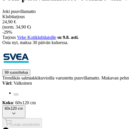
Joki puuvillamatto
Klubitarjous
24,90 €
(norm. 34,90 €)
-29%
Tarjous
Veke Kotiklubilaisille
su 9.8. asti.
Osta nyt, ­maksa 30 päivän kuluessa.
99 suosittelua
Trendikäs salmiakkikuvioilla varustettu puuvillamatto. Mukavan pehmeä
Väri
: Valkoinen
Koko
: 60x120 cm
60x120 cm
Lisää ostoskoriin