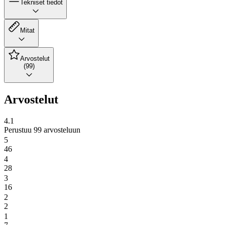
Tekniset tiedot
Mitat
Arvostelut
(99)
Arvostelut
4.1
Perustuu 99 arvosteluun
5
46
4
28
3
16
2
2
1