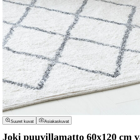
Suuret kuvat
Asiakaskuvat
Joki puuvillamatto 60x120 cm v