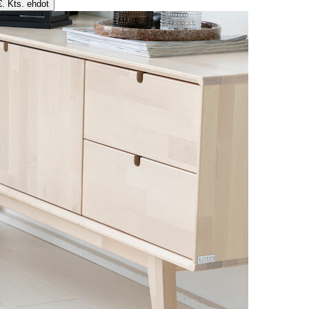
€. Kts. ehdot