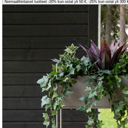
Normaalihintaiset tuotteet -20% kun ostat yli 50 €, -25% kun ostat yli 300 