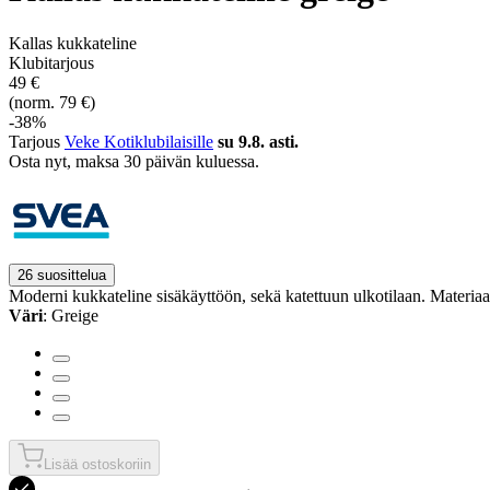
Kallas kukkateline
Klubitarjous
49 €
(norm. 79 €)
-38%
Tarjous
Veke Kotiklubilaisille
su 9.8. asti.
Osta nyt, ­maksa 30 päivän kuluessa.
26 suosittelua
Moderni kukkateline sisäkäyttöön, sekä katettuun ulkotilaan. Materiaal
Väri
: Greige
Lisää ostoskoriin