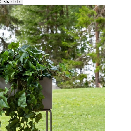
€. Kts. ehdot