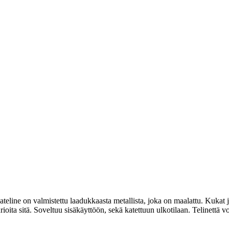
teline on valmistettu laadukkaasta metallista, joka on maalattu. Kukat ja 
ioita sitä. Soveltuu sisäkäyttöön, sekä katettuun ulkotilaan. Telinettä voi 