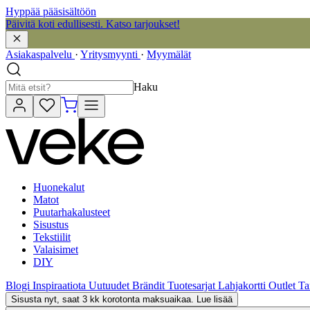
Hyppää pääsisältöön
Päivitä koti edullisesti. Katso tarjoukset!
Asiakaspalvelu
·
Yritysmyynti
·
Myymälät
Haku
Huonekalut
Matot
Puutarhakalusteet
Sisustus
Tekstiilit
Valaisimet
DIY
Blogi
Inspiraatiota
Uutuudet
Brändit
Tuotesarjat
Lahjakortti
Outlet
Ta
Sisusta nyt, saat 3 kk korotonta maksuaikaa. Lue lisää