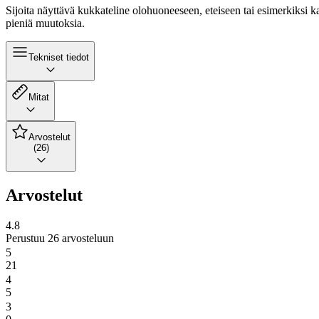
Sijoita näyttävä kukkateline olohuoneeseen, eteiseen tai esimerkiksi ka
pieniä muutoksia.
Tekniset tiedot
Mitat
Arvostelut
(26)
Arvostelut
4.8
Perustuu 26 arvosteluun
5
21
4
5
3