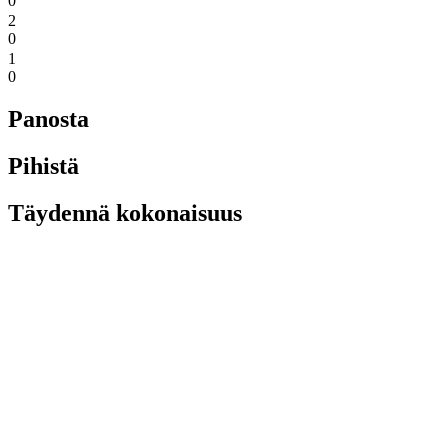
0
2
0
1
0
Panosta
Pihistä
Täydennä kokonaisuus