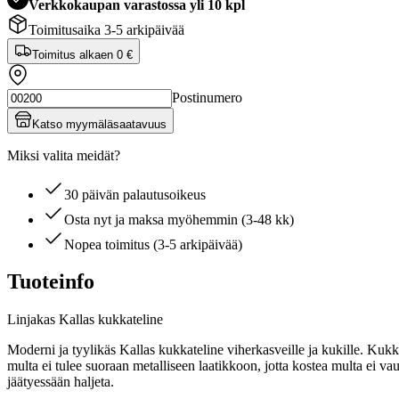
Verkkokaupan varastossa yli 10 kpl
Toimitusaika 3-5 arkipäivää
Toimitus alkaen
0 €
Postinumero
Katso myymäläsaatavuus
Miksi valita meidät?
30 päivän palautusoikeus
Osta nyt ja maksa myöhemmin (3-48 kk)
Nopea toimitus (3-5 arkipäivää)
Tuoteinfo
Linjakas Kallas kukkateline
Moderni ja tyylikäs Kallas kukkateline viherkasveille ja kukille. Kukka
multa ei tulee suoraan metalliseen laatikkoon, jotta kostea multa ei vaur
jäätyessään haljeta.