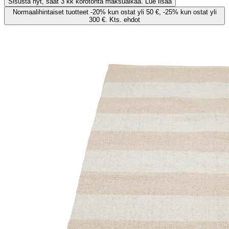
Sisusta nyt, saat 3 kk korotonta maksuaikaa. Lue lisää
Normaalihintaiset tuotteet -20% kun ostat yli 50 €, -25% kun ostat yli
300 €. Kts. ehdot