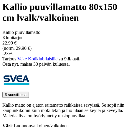
Kallio puuvillamatto 80x150
cm lvalk/valkoinen
Kallio puuvillamatto
Klubitarjous
22,90 €
(norm. 29,90 €)
-23%
Tarjous
Veke Kotiklubilaisille
su 9.8. asti.
Osta nyt, ­maksa 30 päivän kuluessa.
6 suosittelua
Kallio matto on ajaton raitamatto raikkaissa sävyissä. Se sopii niin
kaupunkikotiin kuin mökillekin ja tuo tilaan selkeyttä ja keveyttä.
Materiaalissa on hyödynnetty uusiopuuvillaa.
Väri
: Luonnonvalkoinen/valkoinen