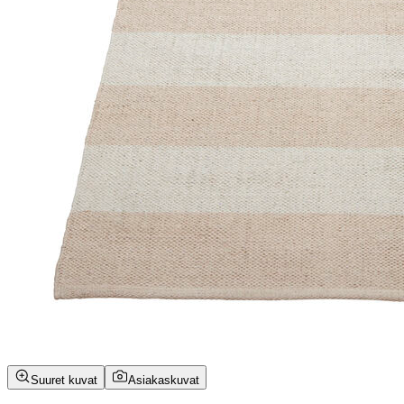
Suuret kuvat
Asiakaskuvat