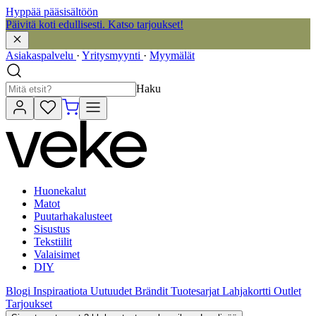
Hyppää pääsisältöön
Päivitä koti edullisesti. Katso tarjoukset!
Asiakaspalvelu
·
Yritysmyynti
·
Myymälät
Haku
Huonekalut
Matot
Puutarhakalusteet
Sisustus
Tekstiilit
Valaisimet
DIY
Blogi
Inspiraatiota
Uutuudet
Brändit
Tuotesarjat
Lahjakortti
Outlet
Tarjoukset