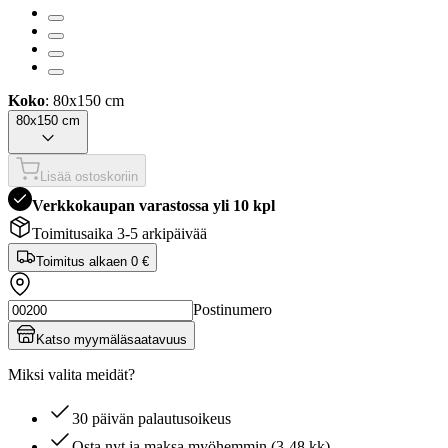
Koko
: 80x150 cm
80x150 cm
Lisää ostoskoriin
Verkkokaupan varastossa yli 10 kpl
Toimitusaika 3-5 arkipäivää
Toimitus alkaen
0 €
Postinumero
Katso myymäläsaatavuus
Miksi valita meidät?
30 päivän palautusoikeus
Osta nyt ja maksa myöhemmin (3-48 kk)