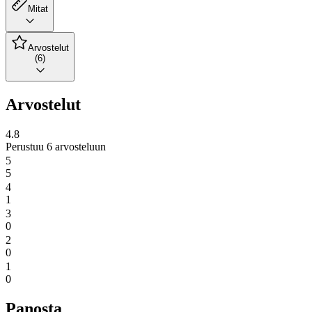
Mitat
Arvostelut
(6)
Arvostelut
4.8
Perustuu 6 arvosteluun
5
5
4
1
3
0
2
0
1
0
Panosta