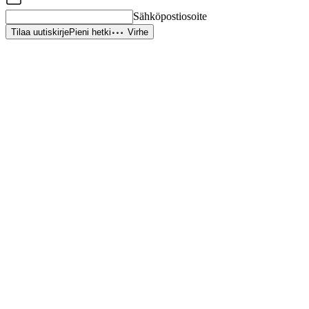
Sähköpostiosoite
Tilaa uutiskirje
Pieni hetki
Virhe