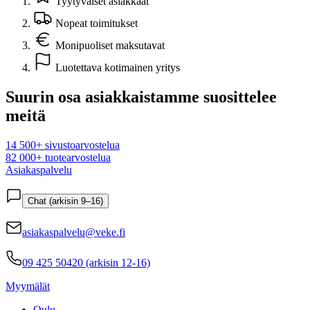
Tyytyväiset asiakkaat
Nopeat toimitukset
Monipuoliset maksutavat
Luotettava kotimainen yritys
Suurin osa asiakkaistamme suosittelee
meitä
14 500+ sivustoarvostelua
82 000+ tuotearvostelua
Asiakaspalvelu
Chat (arkisin 9–16)
asiakaspalvelu@veke.fi
09 425 50420 (arkisin 12-16)
Myymälät
Oulu