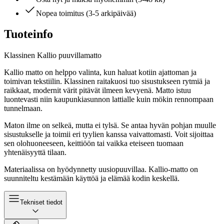
Nopea toimitus (3-5 arkipäivää)
Tuoteinfo
Klassinen Kallio puuvillamatto
Kallio matto on helppo valinta, kun haluat kotiin ajattoman ja
toimivan tekstiilin. Klassinen raitakuosi tuo sisustukseen rytmiä ja
raikkaat, modernit värit pitävät ilmeen kevyenä. Matto istuu
luontevasti niin kaupunkiasunnon lattialle kuin mökin rennompaan
tunnelmaan.
Maton ilme on selkeä, mutta ei tylsä. Se antaa hyvän pohjan muulle
sisustukselle ja toimii eri tyylien kanssa vaivattomasti. Voit sijoittaa
sen olohuoneeseen, keittiöön tai vaikka eteiseen tuomaan
yhtenäisyyttä tilaan.
Materiaalissa on hyödynnetty uusiopuuvillaa. Kallio-matto on
suunniteltu kestämään käyttöä ja elämää kodin keskellä.
Tekniset tiedot