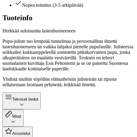
Nopea toimitus (3-5 arkipäivää)
Tuoteinfo
Herkkää suloisuutta lastenhuoneeseen
Pupu-juliste tuo lempeää tunnelmaa ja persoonallista ilmettä
lastenhuoneeseen tai vaikka lahjaksi pienelle pupufanille. Julisteessa
seikkailee kukkaseppeleellä somistettu pitkäkorvainen pupu, jonka
alkuperäisteos on maalattu vesiväreillä. Teoksen on tehnyt
suomalainen kuvittaja Essi Peltoniemi ja se on painettu Suomessa
laadukkaalle kotimaiselle paperille.
Yhdistä muihin söpöihin eläinaiheisiin julisteisiin tai ripusta
sellaisenaan luomaan pehmeää, leikkisää ilmettä.
Tekniset tiedot
Mitat
Arvostelut