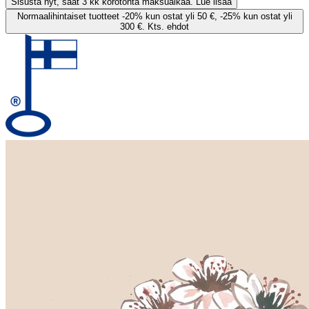
Sisusta nyt, saat 3 kk korotonta maksuaikaa. Lue lisää
Normaalihintaiset tuotteet -20% kun ostat yli 50 €, -25% kun ostat yli
300 €. Kts. ehdot