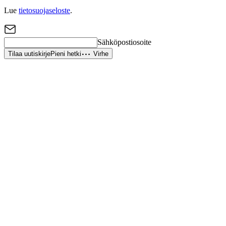
Lue
tietosuojaseloste
.
Sähköpostiosoite
Tilaa uutiskirje
Pieni hetki
Virhe