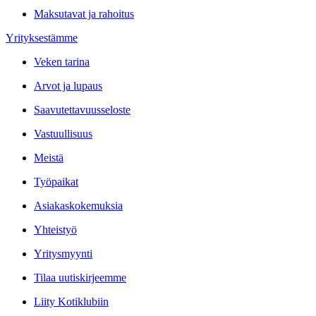
Maksutavat ja rahoitus
Yrityksestämme
Veken tarina
Arvot ja lupaus
Saavutettavuusseloste
Vastuullisuus
Meistä
Työpaikat
Asiakaskokemuksia
Yhteistyö
Yritysmyynti
Tilaa uutiskirjeemme
Liity Kotiklubiin