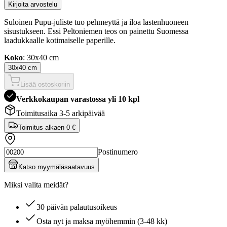
Kirjoita arvostelu
Suloinen Pupu-juliste tuo pehmeyttä ja iloa lastenhuoneen
sisustukseen. Essi Peltoniemen teos on painettu Suomessa
laadukkaalle kotimaiselle paperille.
Koko
: 30x40 cm
30x40 cm
Lisää ostoskoriin
Verkkokaupan varastossa yli 10 kpl
Toimitusaika 3-5 arkipäivää
Toimitus alkaen
0 €
Postinumero
Katso myymäläsaatavuus
Miksi valita meidät?
30 päivän palautusoikeus
Osta nyt ja maksa myöhemmin (3-48 kk)