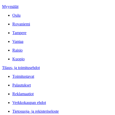
Myymälät
Oulu
Rovaniemi
Tampere
Vantaa
Raisio
Kuopio
Tilaus- ja toimitusehdot
Toimitustavat
Palautukset
Reklamaatiot
Verkkokaupan ehdot
Tietosuoja- ja rekisteriseloste