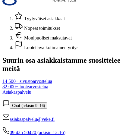
Tyytyväiset asiakkaat
Nopeat toimitukset
Monipuoliset maksutavat
Luotettava kotimainen yritys
Suurin osa asiakkaistamme suosittelee
meitä
14 500+ sivustoarvostelua
82 000+ tuotearvostelua
Asiakaspalvelu
Chat (arkisin 9–16)
asiakaspalvelu@veke.fi
09 425 50420 (arkisin 12-16)