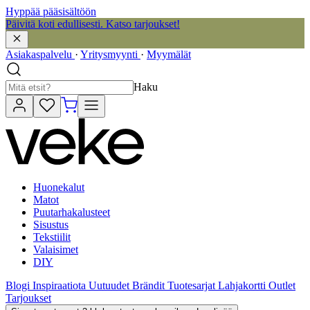
Hyppää pääsisältöön
Päivitä koti edullisesti. Katso tarjoukset!
Asiakaspalvelu
·
Yritysmyynti
·
Myymälät
Haku
Huonekalut
Matot
Puutarhakalusteet
Sisustus
Tekstiilit
Valaisimet
DIY
Blogi
Inspiraatiota
Uutuudet
Brändit
Tuotesarjat
Lahjakortti
Outlet
Tarjoukset