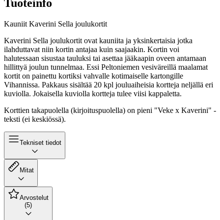
Tuoteinfo
Kauniit Kaverini Sella joulukortit
Kaverini Sella joulukortit ovat kauniita ja yksinkertaisia jotka
ilahduttavat niin kortin antajaa kuin saajaakin. Kortin voi
halutessaan sisustaa tauluksi tai asettaa jääkaapin oveen antamaan
hillittyä joulun tunnelmaa. Essi Peltoniemen vesiväreillä maalamat
kortit on painettu kortiksi vahvalle kotimaiselle kartongille
Vihannissa. Pakkaus sisältää 20 kpl jouluaiheisia kortteja neljällä eri
kuviolla. Jokaisella kuviolla kortteja tulee viisi kappaletta.
Korttien takapuolella (kirjoituspuolella) on pieni "Veke x Kaverini" -
teksti (ei keskiössä).
Tekniset tiedot
Mitat
Arvostelut
(5)