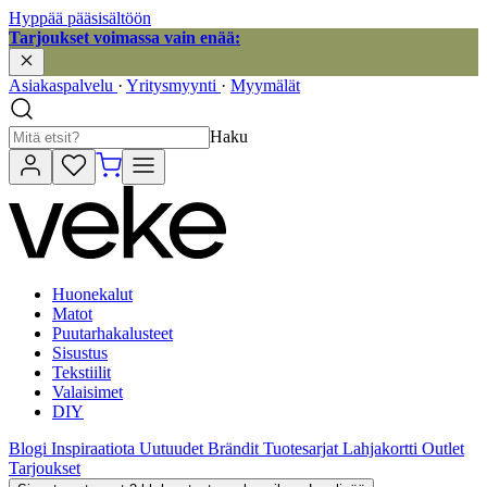
Hyppää pääsisältöön
Tarjoukset voimassa vain enää:
Asiakaspalvelu
·
Yritysmyynti
·
Myymälät
Haku
Huonekalut
Matot
Puutarhakalusteet
Sisustus
Tekstiilit
Valaisimet
DIY
Blogi
Inspiraatiota
Uutuudet
Brändit
Tuotesarjat
Lahjakortti
Outlet
Tarjoukset