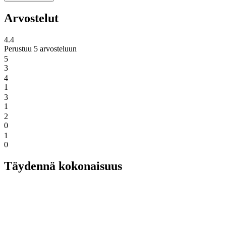
Arvostelut
4.4
Perustuu 5 arvosteluun
5
3
4
1
3
1
2
0
1
0
Täydennä kokonaisuus