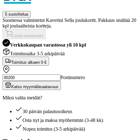
5 suosittelua
Suomessa valmistetut Kaverini Sella joulukortit. Pakkaus sisältää 20
kpl jouluaiheisia kortteja.
Lisää ostoskoriin
Verkkokaupan varastossa yli 10 kpl
Toimitusaika 3-5 arkipäivää
Toimitus alkaen
0 €
Postinumero
Katso myymäläsaatavuus
Miksi valita meidät?
30 päivän palautusoikeus
Osta nyt ja maksa myöhemmin (3-48 kk)
Nopea toimitus (3-5 arkipäivää)