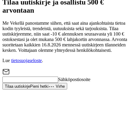
Tilaa uutiskirje ja osallistu 500 €
arvontaan
Me Vekellä panostamme siihen, että saat aina ajankohtaista tietoa
kodin tyyleistä, trendeistä, uutuuksista sekä tarjouksista. Tilaa
uutiskirjeemme, niin saat -10 € alennuksen seuraavasta yli 100 €
ostoksestasi ja olet mukana 500 € lahjakortin arvonnassa. Arvonta
suoritetaan kaikkien 16.8.2026 mennessä uutiskirjeen tilanneiden
kesken. Voittajaan olemme yhteydessä henkilökohtaisesti.
Lue
tietosuojaseloste
.
Sähköpostiosoite
Tilaa uutiskirje
Pieni hetki
Virhe