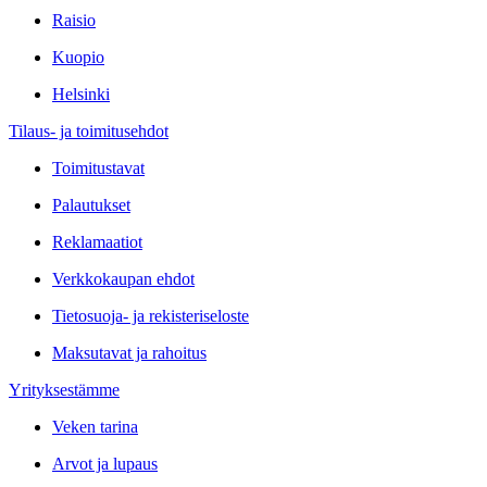
Raisio
Kuopio
Helsinki
Tilaus- ja toimitusehdot
Toimitustavat
Palautukset
Reklamaatiot
Verkkokaupan ehdot
Tietosuoja- ja rekisteriseloste
Maksutavat ja rahoitus
Yrityksestämme
Veken tarina
Arvot ja lupaus