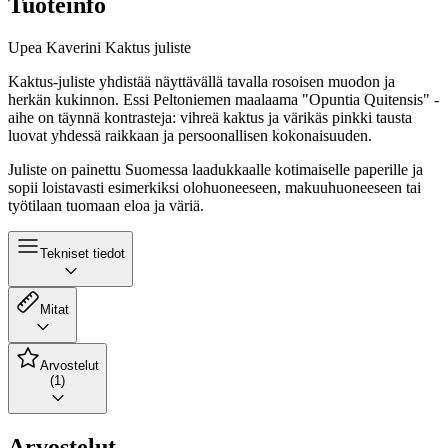
Tuoteinfo
Upea Kaverini Kaktus juliste
Kaktus-juliste yhdistää näyttävällä tavalla rosoisen muodon ja
herkän kukinnon. Essi Peltoniemen maalaama "Opuntia Quitensis" -
aihe on täynnä kontrasteja: vihreä kaktus ja värikäs pinkki tausta
luovat yhdessä raikkaan ja persoonallisen kokonaisuuden.
Juliste on painettu Suomessa laadukkaalle kotimaiselle paperille ja
sopii loistavasti esimerkiksi olohuoneeseen, makuuhuoneeseen tai
työtilaan tuomaan eloa ja väriä.
Tekniset tiedot
Mitat
Arvostelut
(1)
Arvostelut