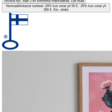
Sisusta nyt, saat 3 kk korotonta maksuaikaa. Lue lisää
Normaalihintaiset tuotteet -20% kun ostat yli 50 €, -25% kun ostat yli
300 €. Kts. ehdot