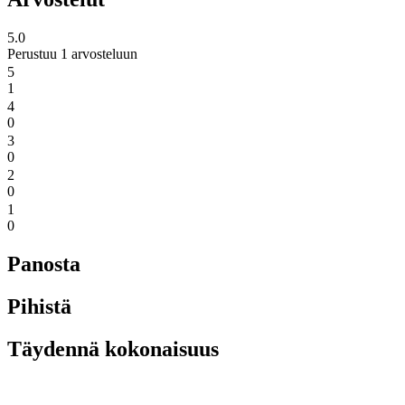
5.0
Perustuu 1 arvosteluun
5
1
4
0
3
0
2
0
1
0
Panosta
Pihistä
Täydennä kokonaisuus