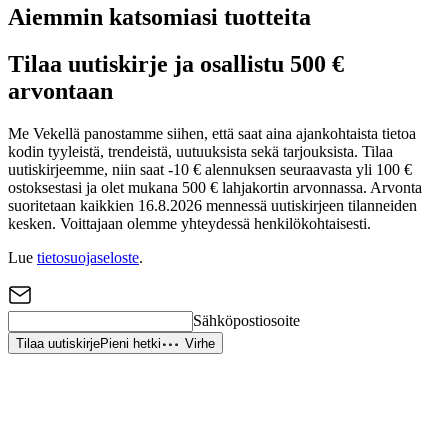
Aiemmin katsomiasi tuotteita
Tilaa uutiskirje ja osallistu 500 €
arvontaan
Me Vekellä panostamme siihen, että saat aina ajankohtaista tietoa
kodin tyyleistä, trendeistä, uutuuksista sekä tarjouksista. Tilaa
uutiskirjeemme, niin saat -10 € alennuksen seuraavasta yli 100 €
ostoksestasi ja olet mukana 500 € lahjakortin arvonnassa. Arvonta
suoritetaan kaikkien 16.8.2026 mennessä uutiskirjeen tilanneiden
kesken. Voittajaan olemme yhteydessä henkilökohtaisesti.
Lue
tietosuojaseloste
.
Sähköpostiosoite
Tilaa uutiskirje
Pieni hetki
Virhe