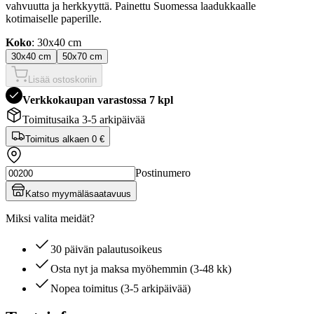
vahvuutta ja herkkyyttä. Painettu Suomessa laadukkaalle
kotimaiselle paperille.
Koko
: 30x40 cm
30x40 cm
50x70 cm
Lisää ostoskoriin
Verkkokaupan varastossa 7 kpl
Toimitusaika 3-5 arkipäivää
Toimitus alkaen
0 €
Postinumero
Katso myymäläsaatavuus
Miksi valita meidät?
30 päivän palautusoikeus
Osta nyt ja maksa myöhemmin (3-48 kk)
Nopea toimitus (3-5 arkipäivää)