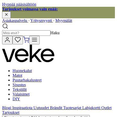
Hyppää pääsisältöön
Tarjoukset voimassa vain enää:
Asiakaspalvelu
·
Yritysmyynti
·
Myymälät
Haku
Huonekalut
Matot
Puutarhakalusteet
Sisustus
Tekstiilit
Valaisimet
DIY
Blogi
Inspiraatiota
Uutuudet
Brändit
Tuotesarjat
Lahjakortti
Outlet
Tarjoukset