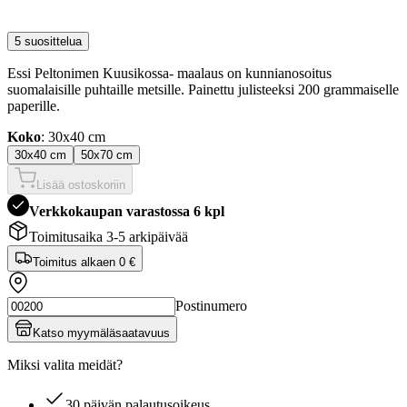
5 suosittelua
Essi Peltonimen Kuusikossa- maalaus on kunnianosoitus
suomalaisille puhtaille metsille. Painettu julisteeksi 200 grammaiselle
paperille.
Koko
: 30x40 cm
30x40 cm
50x70 cm
Lisää ostoskoriin
Verkkokaupan varastossa 6 kpl
Toimitusaika 3-5 arkipäivää
Toimitus alkaen
0 €
Postinumero
Katso myymäläsaatavuus
Miksi valita meidät?
30 päivän palautusoikeus