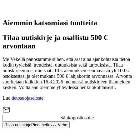
Aiemmin katsomiasi tuotteita
Tilaa uutiskirje ja osallistu 500 €
arvontaan
Me Vekellä panostamme siihen, että saat aina ajankohtaista tietoa
kodin tyyleistä, trendeistä, uutuuksista sekä tarjouksista. Tilaa
uutiskirjeemme, niin saat -10 € alennuksen seuraavasta yli 100 €
ostoksestasi ja olet mukana 500 € lahjakortin arvonnassa. Arvonta
suoritetaan kaikkien 16.8.2026 mennessä uutiskirjeen tilanneiden
kesken. Voittajaan olemme yhteydessä henkilökohtaisesti.
Lue
tietosuojaseloste
.
Sähköpostiosoite
Tilaa uutiskirje
Pieni hetki
Virhe