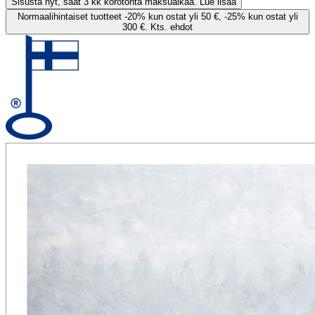
Sisusta nyt, saat 3 kk korotonta maksuaikaa. Lue lisää
Normaalihintaiset tuotteet -20% kun ostat yli 50 €, -25% kun ostat yli
300 €. Kts. ehdot