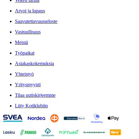
Veken tarina
Arvot ja lupaus
Saavutettavuusseloste
Vastuullisuus
Meistä
Työpaikat
Asiakaskokemuksia
Yhteistyö
Yritysmyynti
Tilaa uutiskirjeemme
Liity Kotiklubiin