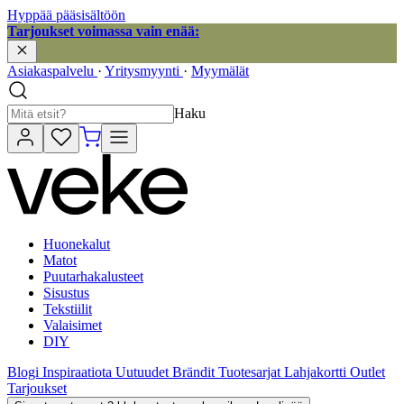
Hyppää pääsisältöön
Tarjoukset voimassa vain enää:
Asiakaspalvelu
·
Yritysmyynti
·
Myymälät
Haku
Huonekalut
Matot
Puutarhakalusteet
Sisustus
Tekstiilit
Valaisimet
DIY
Blogi
Inspiraatiota
Uutuudet
Brändit
Tuotesarjat
Lahjakortti
Outlet
Tarjoukset