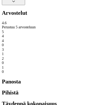
Arvostelut
4.6
Perustuu 5 arvosteluun
5
4
4
0
3
1
2
0
1
0
Panosta
Pihistä
Täydennä kokonaisuus