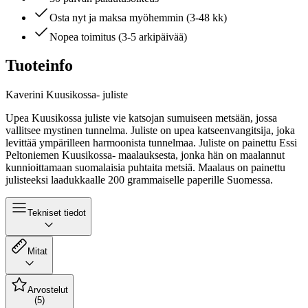
Osta nyt ja maksa myöhemmin (3-48 kk)
Nopea toimitus (3-5 arkipäivää)
Tuoteinfo
Kaverini Kuusikossa- juliste
Upea Kuusikossa juliste vie katsojan sumuiseen metsään, jossa
vallitsee mystinen tunnelma. Juliste on upea katseenvangitsija, joka
levittää ympärilleen harmoonista tunnelmaa. Juliste on painettu Essi
Peltoniemen Kuusikossa- maalauksesta, jonka hän on maalannut
kunnioittamaan suomalaisia puhtaita metsiä. Maalaus on painettu
julisteeksi laadukkaalle 200 grammaiselle paperille Suomessa.
Tekniset tiedot
Mitat
Arvostelut
(5)