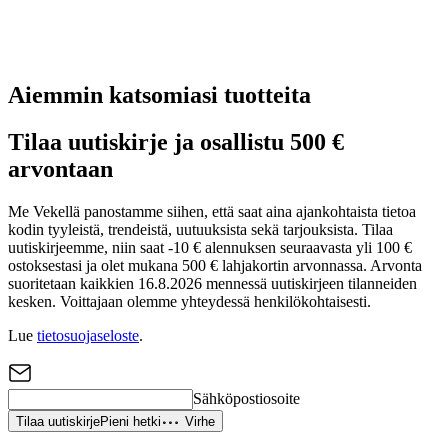
Aiemmin katsomiasi tuotteita
Tilaa uutiskirje ja osallistu 500 €
arvontaan
Me Vekellä panostamme siihen, että saat aina ajankohtaista tietoa
kodin tyyleistä, trendeistä, uutuuksista sekä tarjouksista. Tilaa
uutiskirjeemme, niin saat -10 € alennuksen seuraavasta yli 100 €
ostoksestasi ja olet mukana 500 € lahjakortin arvonnassa. Arvonta
suoritetaan kaikkien 16.8.2026 mennessä uutiskirjeen tilanneiden
kesken. Voittajaan olemme yhteydessä henkilökohtaisesti.
Lue
tietosuojaseloste
.
Sähköpostiosoite
Tilaa uutiskirje
Pieni hetki
Virhe