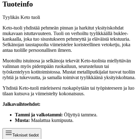
Tuoteinfo
Tyylikäs Keto tuoli
Keto-tuoli yhdistää pehmeän pinnan ja harkitut yksityiskohdat
mukavaan istuttavuuteen. Tuoli on verhoiltu tyylikkäällä buklee-
kankaalla, joka tuo sisustukseen pehmeyttä ja eläväistä tekstuuria.
Selkänojan taustapuolta viimeistelee koristeellinen vetoketju, joka
antaa tuolille persoonallisen ilmeen.
Muotoiltu istuinosa ja selkänoja tekevät Keto-tuolista miellyttävän
valinnan myös pidempään ruokailuun, seurusteluun tai
työskentelyyn kotitoimistossa. Mustat metalliputkijalat tuovat tuoliin
ryhtiä ja tukevuutta, ja samalla toimivat tyylikkäänä yksityiskohtana.
Yhdistä Keto-tuoli mieleiseesi ruokapöytään tai työpisteeseen ja luo
tilaan kutsuva ja viimeistelty kokonaisuus.
Jalkavaihtoehdot:
Tammi ja valkotammi:
Öljyttyä tammea.
Musta:
Maalattua kumipuuta.
Tekniset tiedot