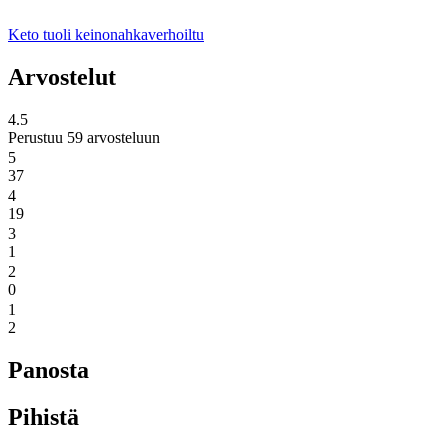
Keto tuoli keinonahkaverhoiltu
Arvostelut
4.5
Perustuu 59 arvosteluun
5
37
4
19
3
1
2
0
1
2
Panosta
Pihistä