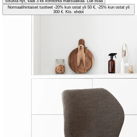
Sisusta nyt, saat 3 kk korotonta maksuaikaa. Lue lisää
Normaalihintaiset tuotteet -20% kun ostat yli 50 €, -25% kun ostat yli
300 €. Kts. ehdot