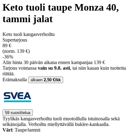
Keto tuoli taupe Monza 40,
tammi jalat
Keto tuoli kangasverhoiltu
Supertarjous
89 €
(norm. 139 €)
-36%
Alin hinta 30 päivän aikana ennen kampanjaa 139 €
Tarjous voimassa
vain su 9.8. asti
, tai niin kauan kuin tuotteita
riittää.
Erämaksulla
alkaen
2,50 €/kk
59 suosittelua
Tyylikäs kangasverhoiltu tuoli muotoillulla istuinosalla sekä
selkänojalla. Verhoiltu miellyttävällä buklee-kankaalla.
Väri
: Taupe/tammi