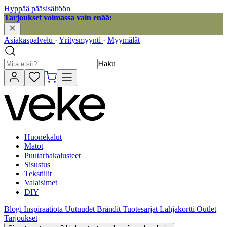
Hyppää pääsisältöön
Tarjoukset voimassa vain enää:
Asiakaspalvelu
·
Yritysmyynti
·
Myymälät
Haku
Huonekalut
Matot
Puutarhakalusteet
Sisustus
Tekstiilit
Valaisimet
DIY
Blogi
Inspiraatiota
Uutuudet
Brändit
Tuotesarjat
Lahjakortti
Outlet
Tarjoukset