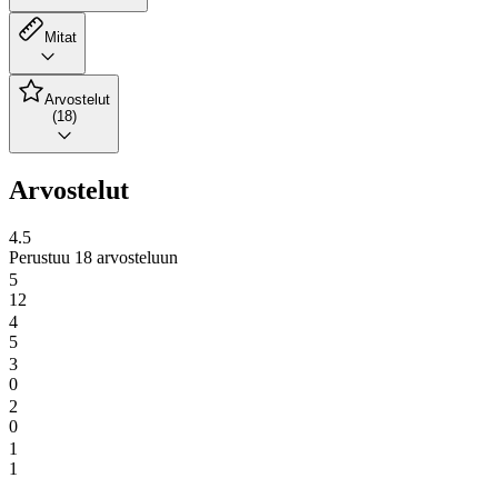
Mitat
Arvostelut
(18)
Arvostelut
4.5
Perustuu 18 arvosteluun
5
12
4
5
3
0
2
0
1
1