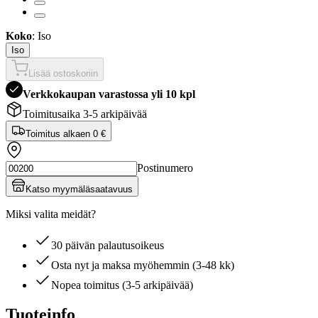
Koko
: Iso
Iso
Lisää ostoskoriin
Verkkokaupan varastossa yli 10 kpl
Toimitusaika 3-5 arkipäivää
Toimitus alkaen
0 €
Postinumero
Katso myymäläsaatavuus
Miksi valita meidät?
30 päivän palautusoikeus
Osta nyt ja maksa myöhemmin (3-48 kk)
Nopea toimitus (3-5 arkipäivää)
Tuoteinfo