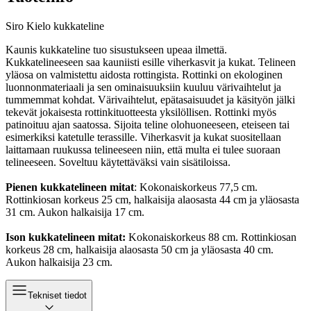
Siro Kielo kukkateline
Kaunis kukkateline tuo sisustukseen upeaa ilmettä.
Kukkatelineeseen saa kauniisti esille viherkasvit ja kukat. Telineen
yläosa on valmistettu aidosta rottingista. Rottinki on ekologinen
luonnonmateriaali ja sen ominaisuuksiin kuuluu värivaihtelut ja
tummemmat kohdat. Värivaihtelut, epätasaisuudet ja käsityön jälki
tekevät jokaisesta rottinkituotteesta yksilöllisen. Rottinki myös
patinoituu ajan saatossa. Sijoita teline olohuoneeseen, eteiseen tai
esimerkiksi katetulle terassille. Viherkasvit ja kukat suositellaan
laittamaan ruukussa telineeseen niin, että multa ei tulee suoraan
telineeseen. Soveltuu käytettäväksi vain sisätiloissa.
Pienen kukkatelineen mitat
: Kokonaiskorkeus 77,5 cm.
Rottinkiosan korkeus 25 cm, halkaisija alaosasta 44 cm ja yläosasta
31 cm. Aukon halkaisija 17 cm.
Ison kukkatelineen mitat:
Kokonaiskorkeus 88 cm. Rottinkiosan
korkeus 28 cm, halkaisija alaosasta 50 cm ja yläosasta 40 cm.
Aukon halkaisija 23 cm.
Tekniset tiedot