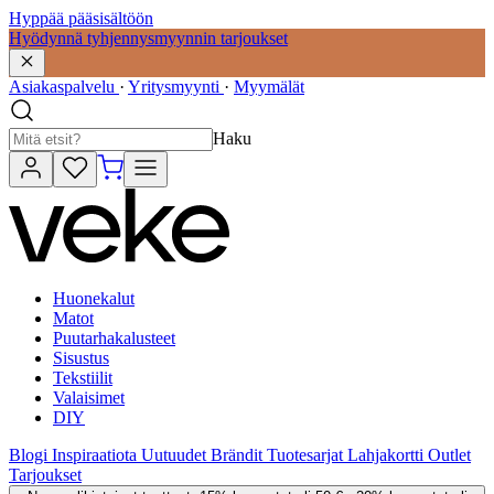
Hyppää pääsisältöön
Hyödynnä tyhjennysmyynnin tarjoukset
Asiakaspalvelu
·
Yritysmyynti
·
Myymälät
Haku
Huonekalut
Matot
Puutarhakalusteet
Sisustus
Tekstiilit
Valaisimet
DIY
Blogi
Inspiraatiota
Uutuudet
Brändit
Tuotesarjat
Lahjakortti
Outlet
Tarjoukset