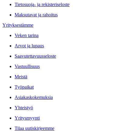
Tietosuoja- ja rekisteriseloste
Maksutavat ja rahoitus
Yrityksestämme
Veken tarina
Arvot ja lupaus
Saavutettavuusseloste
Vastuullisuus
Meistä
Työpaikat
Asiakaskokemuksia
Yhteistyö
Yritysmyynti
Tilaa uutiskirjeemme