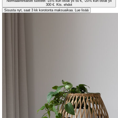
Normaalihintaiset tuotteet -15% kun ostat yli 50 €, -20% kun ostat yli
300 €. Kts. ehdot
Sisusta nyt, saat 3 kk korotonta maksuaikaa. Lue lisää