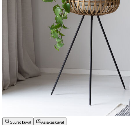
Suuret kuvat
Asiakaskuvat