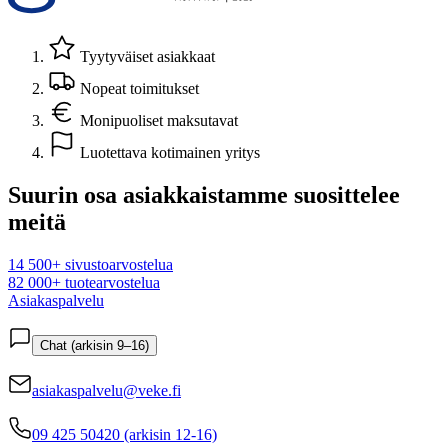
Tyytyväiset asiakkaat
Nopeat toimitukset
Monipuoliset maksutavat
Luotettava kotimainen yritys
Suurin osa asiakkaistamme suosittelee
meitä
14 500+ sivustoarvostelua
82 000+ tuotearvostelua
Asiakaspalvelu
Chat (arkisin 9–16)
asiakaspalvelu@veke.fi
09 425 50420 (arkisin 12-16)