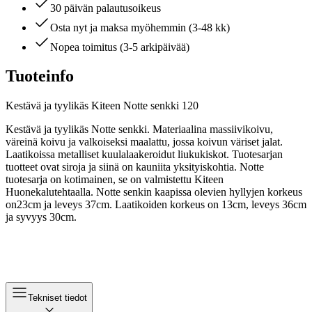
30 päivän palautusoikeus
Osta nyt ja maksa myöhemmin (3-48 kk)
Nopea toimitus (3-5 arkipäivää)
Tuoteinfo
Kestävä ja tyylikäs Kiteen Notte senkki 120
Kestävä ja tyylikäs Notte senkki. Materiaalina massiivikoivu,
väreinä koivu ja valkoiseksi maalattu, jossa koivun väriset jalat.
Laatikoissa metalliset kuulalaakeroidut liukukiskot. Tuotesarjan
tuotteet ovat siroja ja siinä on kauniita yksityiskohtia. Notte
tuotesarja on kotimainen, se on valmistettu Kiteen
Huonekalutehtaalla. Notte senkin kaapissa olevien hyllyjen korkeus
on23cm ja leveys 37cm. Laatikoiden korkeus on 13cm, leveys 36cm
ja syvyys 30cm.
Tekniset tiedot