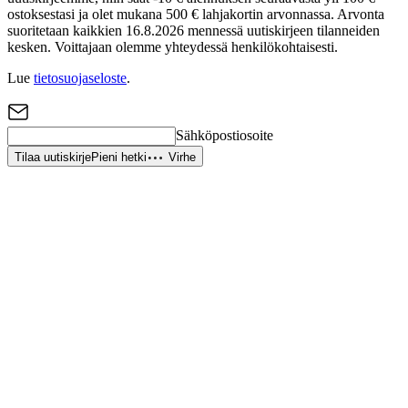
ostoksestasi ja olet mukana 500 € lahjakortin arvonnassa. Arvonta
suoritetaan kaikkien 16.8.2026 mennessä uutiskirjeen tilanneiden
kesken. Voittajaan olemme yhteydessä henkilökohtaisesti.
Lue
tietosuojaseloste
.
Sähköpostiosoite
Tilaa uutiskirje
Pieni hetki
Virhe