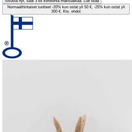
Sisusta nyt, saat 3 kk korotonta maksuaikaa. Lue lisää
Normaalihintaiset tuotteet -20% kun ostat yli 50 €, -25% kun ostat yli
300 €. Kts. ehdot