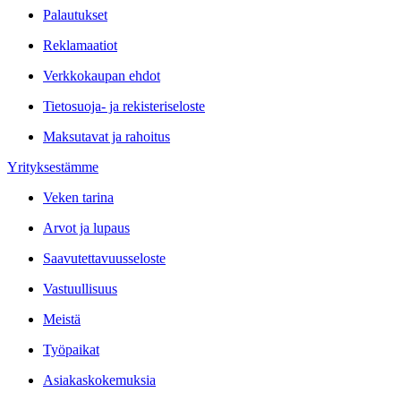
Palautukset
Reklamaatiot
Verkkokaupan ehdot
Tietosuoja- ja rekisteriseloste
Maksutavat ja rahoitus
Yrityksestämme
Veken tarina
Arvot ja lupaus
Saavutettavuusseloste
Vastuullisuus
Meistä
Työpaikat
Asiakaskokemuksia