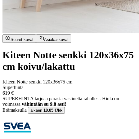
Suuret kuvat
Asiakaskuvat
Kiteen Notte senkki 120x36x75
cm koivu/lakattu
Kiteen Notte senkki 120x36x75 cm
Superhinta
619 €
SUPERHINTA tarjoaa parasta vastinetta rahallesi.
Hinta on
voimassa
vähintään su 9.8 asti!
Erämaksulla
alkaen
18,85 €/kk