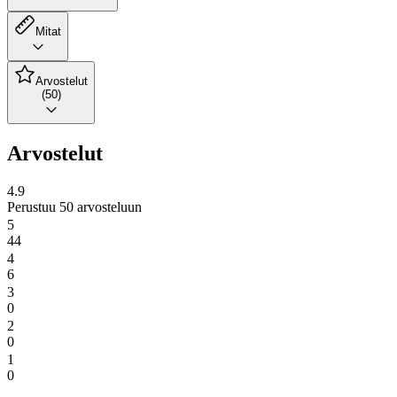
Mitat
Arvostelut
(50)
Arvostelut
4.9
Perustuu 50 arvosteluun
5
44
4
6
3
0
2
0
1
0