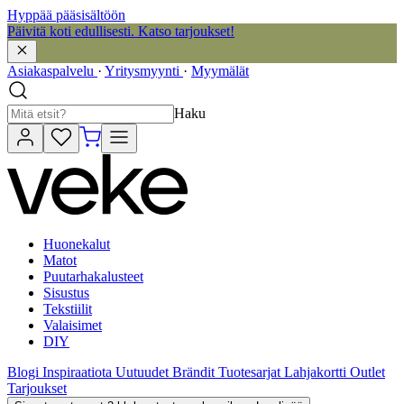
Hyppää pääsisältöön
Päivitä koti edullisesti. Katso tarjoukset!
Asiakaspalvelu
·
Yritysmyynti
·
Myymälät
Haku
Huonekalut
Matot
Puutarhakalusteet
Sisustus
Tekstiilit
Valaisimet
DIY
Blogi
Inspiraatiota
Uutuudet
Brändit
Tuotesarjat
Lahjakortti
Outlet
Tarjoukset