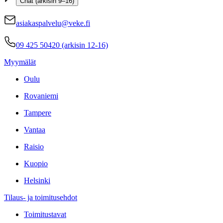
Chat (arkisin 9–16)
asiakaspalvelu@veke.fi
09 425 50420 (arkisin 12-16)
Myymälät
Oulu
Rovaniemi
Tampere
Vantaa
Raisio
Kuopio
Helsinki
Tilaus- ja toimitusehdot
Toimitustavat