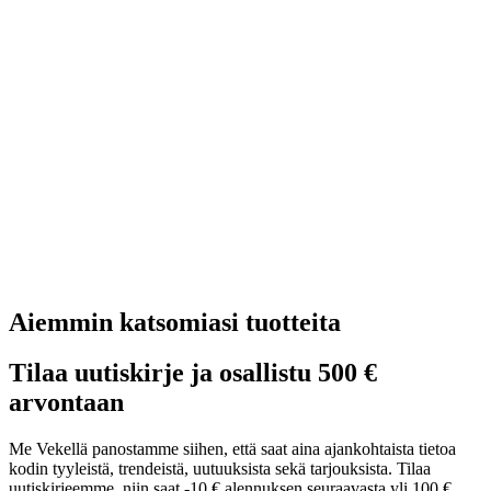
Aiemmin katsomiasi tuotteita
Tilaa uutiskirje ja osallistu 500 €
arvontaan
Me Vekellä panostamme siihen, että saat aina ajankohtaista tietoa
kodin tyyleistä, trendeistä, uutuuksista sekä tarjouksista. Tilaa
uutiskirjeemme, niin saat -10 € alennuksen seuraavasta yli 100 €