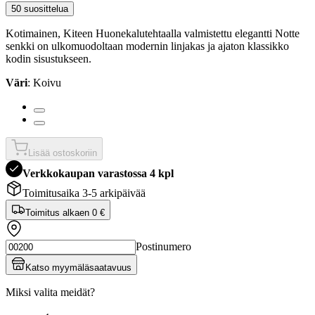
50 suosittelua
Kotimainen, Kiteen Huonekalutehtaalla valmistettu elegantti Notte
senkki on ulkomuodoltaan modernin linjakas ja ajaton klassikko
kodin sisustukseen.
Väri
: Koivu
Lisää ostoskoriin
Verkkokaupan varastossa 4 kpl
Toimitusaika 3-5 arkipäivää
Toimitus alkaen
0 €
Postinumero
Katso myymäläsaatavuus
Miksi valita meidät?