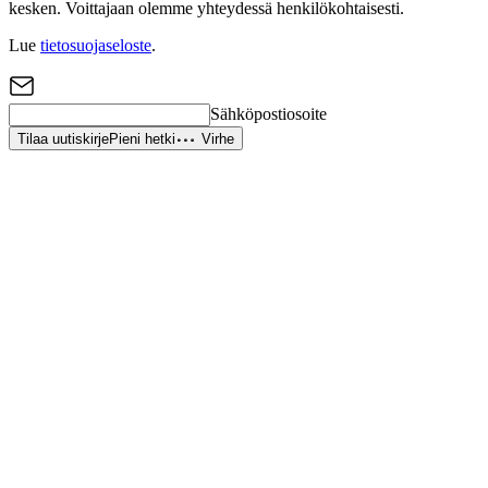
kesken. Voittajaan olemme yhteydessä henkilökohtaisesti.
Lue
tietosuojaseloste
.
Sähköpostiosoite
Tilaa uutiskirje
Pieni hetki
Virhe