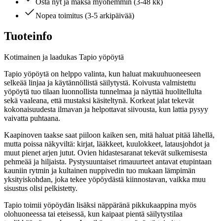
Osta nyt ja maksa myöhemmin (3-48 kk)
Nopea toimitus (3-5 arkipäivää)
Tuoteinfo
Kotimainen ja laadukas Tapio yöpöytä
Tapio yöpöytä on helppo valinta, kun haluat makuuhuoneeseen
selkeää linjaa ja käytännöllistä säilytystä. Koivusta valmistettu
yöpöytä tuo tilaan luonnollista tunnelmaa ja näyttää huolitellulta
sekä vaaleana, että mustaksi käsiteltynä. Korkeat jalat tekevät
kokonaisuudesta ilmavan ja helpottavat siivousta, kun lattia pysyy
vaivatta puhtaana.
Kaapinoven taakse saat piiloon kaiken sen, mitä haluat pitää lähellä,
mutta poissa näkyviltä: kirjat, lääkkeet, kuulokkeet, latausjohdot ja
muut pienet arjen jutut. Ovien hidastesaranat tekevät sulkemisesta
pehmeää ja hiljaista. Pystysuuntaiset rimauurteet antavat etupintaan
kauniin rytmin ja kultainen nuppivedin tuo mukaan lämpimän
yksityiskohdan, joka tekee yöpöydästä kiinnostavan, vaikka muu
sisustus olisi pelkistetty.
Tapio toimii yöpöydän lisäksi näppäränä pikkukaappina myös
olohuoneessa tai eteisessä, kun kaipaat pientä säilytystilaa