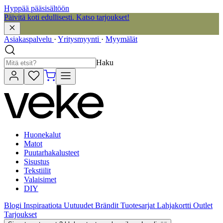
Hyppää pääsisältöön
Päivitä koti edullisesti. Katso tarjoukset!
Asiakaspalvelu
·
Yritysmyynti
·
Myymälät
Haku
Huonekalut
Matot
Puutarhakalusteet
Sisustus
Tekstiilit
Valaisimet
DIY
Blogi
Inspiraatiota
Uutuudet
Brändit
Tuotesarjat
Lahjakortti
Outlet
Tarjoukset