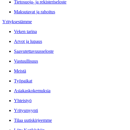
Tietosuoja- ja rekisteriseloste
Maksutavat ja rahoitus
Yrityksestämme
Veken tarina
Arvot ja lupaus
Saavutettavuusseloste
Vastuullisuus
Meistä
Työpaikat
Asiakaskokemuksia
Yhteistyö
Yritysmyynti
Tilaa uutiskirjeemme