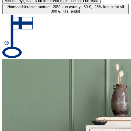
Sisusta nyt, saat 3 kk korotonta maksuaikaa. Lue lisää
Normaalihintaiset tuotteet -20% kun ostat yli 50 €, -25% kun ostat yli
300 €. Kts. ehdot