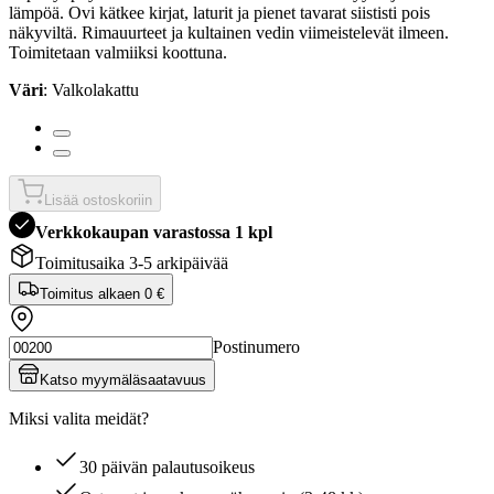
lämpöä. Ovi kätkee kirjat, laturit ja pienet tavarat siististi pois
näkyviltä. Rimauurteet ja kultainen vedin viimeistelevät ilmeen.
Toimitetaan valmiiksi koottuna.
Väri
: Valkolakattu
Lisää ostoskoriin
Verkkokaupan varastossa 1 kpl
Toimitusaika 3-5 arkipäivää
Toimitus alkaen
0 €
Postinumero
Katso myymäläsaatavuus
Miksi valita meidät?
30 päivän palautusoikeus