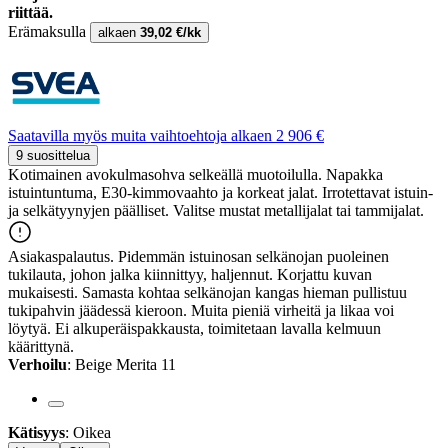
riittää.
Erämaksulla
alkaen
39,02 €/kk
Saatavilla myös muita vaihtoehtoja alkaen 2 906 €
9 suosittelua
Kotimainen avokulmasohva selkeällä muotoilulla. Napakka
istuintuntuma, E30-kimmovaahto ja korkeat jalat. Irrotettavat istuin-
ja selkätyynyjen päälliset. Valitse mustat metallijalat tai tammijalat.
Asiakaspalautus. Pidemmän istuinosan selkänojan puoleinen
tukilauta, johon jalka kiinnittyy, haljennut. Korjattu kuvan
mukaisesti. Samasta kohtaa selkänojan kangas hieman pullistuu
tukipahvin jäädessä kieroon. Muita pieniä virheitä ja likaa voi
löytyä. Ei alkuperäispakkausta, toimitetaan lavalla kelmuun
käärittynä.
Verhoilu
: Beige Merita 11
Kätisyys
: Oikea