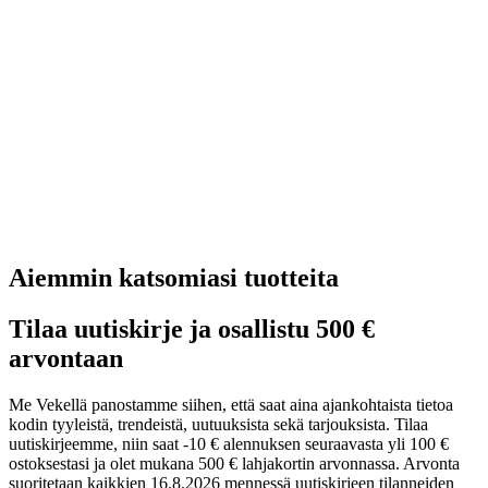
Aiemmin katsomiasi tuotteita
Tilaa uutiskirje ja osallistu 500 €
arvontaan
Me Vekellä panostamme siihen, että saat aina ajankohtaista tietoa
kodin tyyleistä, trendeistä, uutuuksista sekä tarjouksista. Tilaa
uutiskirjeemme, niin saat -10 € alennuksen seuraavasta yli 100 €
ostoksestasi ja olet mukana 500 € lahjakortin arvonnassa. Arvonta
suoritetaan kaikkien 16.8.2026 mennessä uutiskirjeen tilanneiden