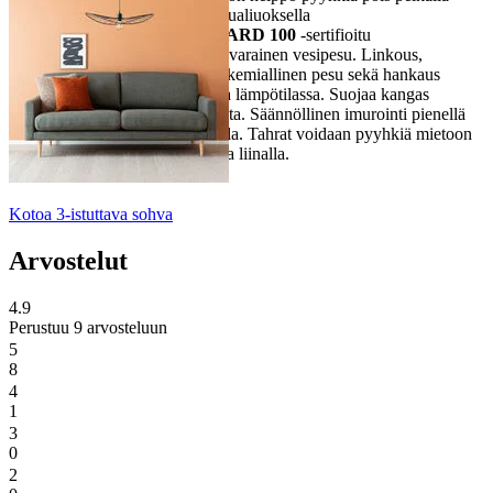
vedellä tai miedolla saippualiuoksella
OEKO-TEX® STANDARD 100
-sertifioitu
Pesu- ja hoito-ohje: Hellävarainen vesipesu. Linkous,
valkaisu, rumpukuivaus, kemiallinen pesu sekä hankaus
kielletty. Silitys alhaisessa lämpötilassa. Suojaa kangas
suoralta auringon paisteelta. Säännöllinen imurointi pienellä
teholla tekstiilisuulakkeella. Tahrat voidaan pyyhkiä mietoon
saippuaveteen kostutetulla liinalla.
Kotoa 3-istuttava sohva
Arvostelut
4.9
Perustuu 9 arvosteluun
5
8
4
1
3
0
2