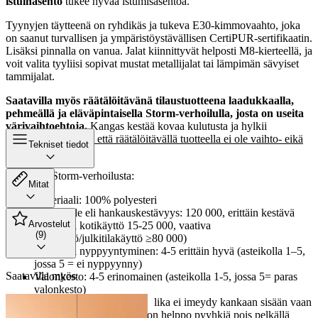
istuinasento
tukee hyvää istumisasentoa.
Tyynyjen täytteenä on ryhdikäs ja tukeva E30-kimmovaahto, joka
on saanut turvallisen ja ympäristöystävällisen CertiPUR-sertifikaatin.
Lisäksi pinnalla on vanua. Jalat kiinnittyvät helposti M8-kierteellä, ja
voit valita tyyliisi sopivat mustat metallijalat tai lämpimän sävyiset
tammijalat.
Saatavilla myös räätälöitävänä tilaustuotteena laadukkaalla,
pehmeällä ja eläväpintaisella Storm-verhoilulla, josta on useita
värivaihtoehtoja.
Kangas kestää kovaa kulutusta ja hylkii
likaa.
Huomioithan, että räätälöitävällä tuotteella ei ole vaihto- eikä
Tekniset tiedot
palautusoikeutta!
Lisätietoa Storm-verhoilusta:
Mitat
Materiaali: 100% polyesteri
Martindale eli hankauskestävyys: 120 000, erittäin kestävä
Arvostelut
(normaali kotikäyttö 15-25 000, vaativa
(9)
kotikäyttö/julkitilakäyttö ≥80 000)
Pilling eli nyppyyntyminen: 4-5 erittäin hyvä (asteikolla 1–5,
jossa 5 = ei nyppyynny)
Saatavilla myös
Valonkesto: 4-5 erinomainen (asteikolla 1-5, jossa 5= paras
valonkesto)
Easy Clean
-ominaisuus, lika ei imeydy kankaan sisään vaan
jää sen pinnalle, mistä se on helppo pyyhkiä pois pelkällä