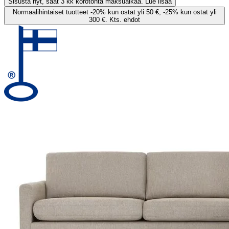
Sisusta nyt, saat 3 kk korotonta maksuaikaa. Lue lisää
Normaalihintaiset tuotteet -20% kun ostat yli 50 €, -25% kun ostat yli
300 €. Kts. ehdot