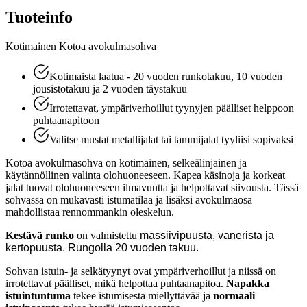
Tuoteinfo
Kotimainen Kotoa avokulmasohva
Kotimaista laatua - 20 vuoden runkotakuu, 10 vuoden
jousistotakuu ja 2 vuoden täystakuu
Irrotettavat, ympäriverhoillut tyynyjen päälliset helppoon
puhtaanapitoon
Valitse mustat metallijalat tai tammijalat tyyliisi sopivaksi
Kotoa avokulmasohva on kotimainen, selkeälinjainen ja
käytännöllinen valinta olohuoneeseen. Kapea käsinoja ja korkeat
jalat tuovat olohuoneeseen ilmavuutta ja helpottavat siivousta. Tässä
sohvassa on mukavasti istumatilaa ja lisäksi avokulmaosa
mahdollistaa rennommankin oleskelun.
Kestävä runko
on valmistettu
massiivipuusta, vanerista ja
kertopuusta. Rungolla 20 vuoden takuu.
Sohvan istuin- ja selkätyynyt ovat ympäriverhoillut ja niissä on
irrotettavat päälliset, mikä helpottaa puhtaanapitoa.
Napakka
istuintuntuma
tekee istumisesta miellyttävää ja
normaali