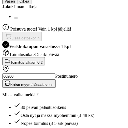
Vasen
Oikea
Jalat
: Ilman jalkoja
Poistuva tuote! Vain 1 kpl jäljellä!
Lisää ostoskoriin
Verkkokaupan varastossa 1 kpl
Toimitusaika 3-5 arkipäivää
Toimitus alkaen
0 €
Postinumero
Katso myymäläsaatavuus
Miksi valita meidät?
30 päivän palautusoikeus
Osta nyt ja maksa myöhemmin (3-48 kk)
Nopea toimitus (3-5 arkipäivää)