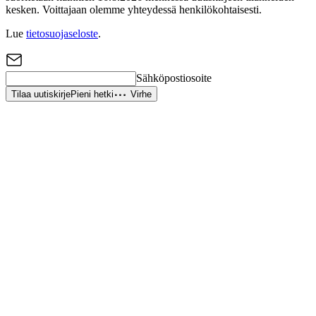
kesken. Voittajaan olemme yhteydessä henkilökohtaisesti.
Lue
tietosuojaseloste
.
Sähköpostiosoite
Tilaa uutiskirje
Pieni hetki
Virhe