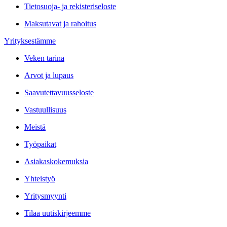
Tietosuoja- ja rekisteriseloste
Maksutavat ja rahoitus
Yrityksestämme
Veken tarina
Arvot ja lupaus
Saavutettavuusseloste
Vastuullisuus
Meistä
Työpaikat
Asiakaskokemuksia
Yhteistyö
Yritysmyynti
Tilaa uutiskirjeemme