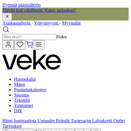
Hyppää pääsisältöön
Päivitä koti edullisesti. Katso tarjoukset!
Asiakaspalvelu
·
Yritysmyynti
·
Myymälät
Haku
Huonekalut
Matot
Puutarhakalusteet
Sisustus
Tekstiilit
Valaisimet
DIY
Blogi
Inspiraatiota
Uutuudet
Brändit
Tuotesarjat
Lahjakortti
Outlet
Tarjoukset