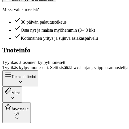
Miksi valita meidät?
30 päivän palautusoikeus
Osta nyt ja maksa myöhemmin (3-48 kk)
Kotimainen yritys ja sujuva asiakaspalvelu
Tuoteinfo
Tyylikäs 3-osainen kylpyhuonesetti
Tyylikäs kylpyhuonesetti. Setti sisältää wc-harjan, saippua-annostelija
Tekniset tiedot
Mitat
Arvostelut
(3)