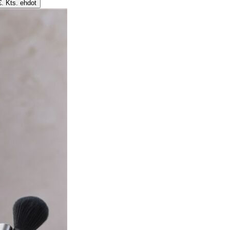
€. Kts. ehdot