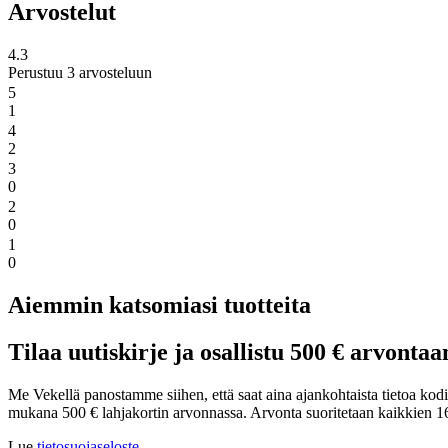
Arvostelut
4.3
Perustuu 3 arvosteluun
5
1
4
2
3
0
2
0
1
0
Aiemmin katsomiasi tuotteita
Tilaa uutiskirje ja osallistu 500 € arvontaa
Me Vekellä panostamme siihen, että saat aina ajankohtaista tietoa kodin 
mukana 500 € lahjakortin arvonnassa. Arvonta suoritetaan kaikkien 16
Lue
tietosuojaseloste
.