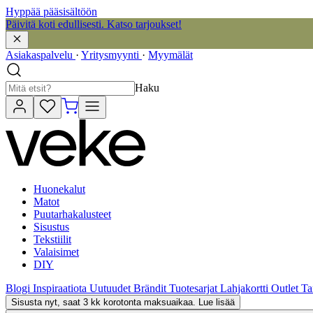
Hyppää pääsisältöön
Päivitä koti edullisesti. Katso tarjoukset!
Asiakaspalvelu
·
Yritysmyynti
·
Myymälät
Haku
Huonekalut
Matot
Puutarhakalusteet
Sisustus
Tekstiilit
Valaisimet
DIY
Blogi
Inspiraatiota
Uutuudet
Brändit
Tuotesarjat
Lahjakortti
Outlet
Ta
Sisusta nyt, saat 3 kk korotonta maksuaikaa. Lue lisää