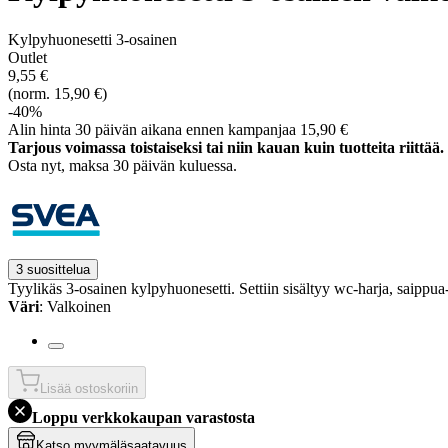
Kylpyhuonesetti 3-osainen
Outlet
9,55 €
(norm. 15,90 €)
-40%
Alin hinta 30 päivän aikana ennen kampanjaa 15,90 €
Tarjous voimassa toistaiseksi tai niin kauan kuin tuotteita riittää.
Osta nyt, ­maksa 30 päivän kuluessa.
3 suosittelua
Tyylikäs 3-osainen kylpyhuonesetti. Settiin sisältyy wc-harja, saippua
Väri
: Valkoinen
Lisää ostoskoriin
Loppu verkkokaupan varastosta
Katso myymäläsaatavuus