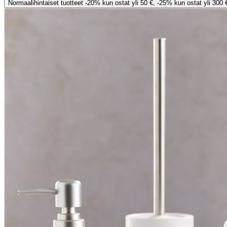
Normaalihintaiset tuotteet -20% kun ostat yli 50 €, -25% kun ostat yli 300 